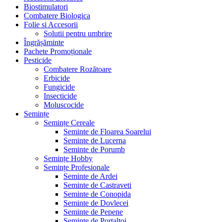
Biostimulatori
Combatere Biologica
Folie si Accesorii
Solutii pentru umbrire
Îngrășăminte
Pachete Promoționale
Pesticide
Combatere Rozătoare
Erbicide
Fungicide
Insecticide
Moluscocide
Semințe
Semințe Cereale
Seminte de Floarea Soarelui
Seminte de Lucerna
Seminte de Porumb
Semințe Hobby
Semințe Profesionale
Seminte de Ardei
Seminte de Castraveti
Seminte de Conopida
Seminte de Dovlecei
Seminte de Pepene
Seminte de Portaltoi