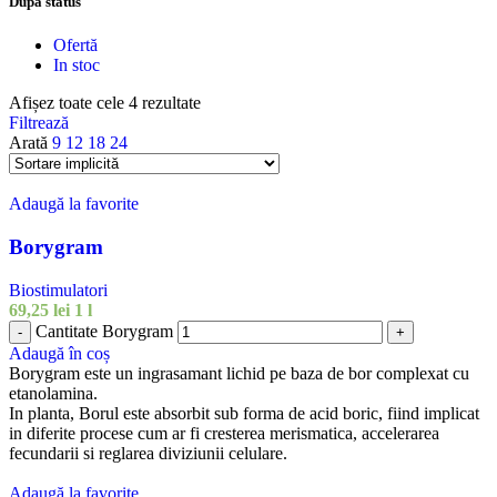
După status
Ofertă
In stoc
Afișez toate cele 4 rezultate
Filtrează
Arată
9
12
18
24
Adaugă la favorite
Borygram
Biostimulatori
69,25
lei
1 l
Cantitate Borygram
-
+
Adaugă în coș
Borygram este un ingrasamant lichid pe baza de bor complexat cu
etanolamina.
In planta, Borul este absorbit sub forma de acid boric, fiind implicat
in diferite procese cum ar fi cresterea merismatica, accelerarea
fecundarii si reglarea diviziunii celulare.
Adaugă la favorite