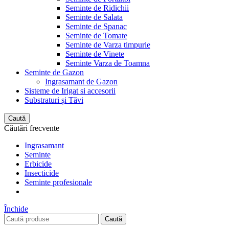
Seminte de Ridichii
Seminte de Salata
Seminte de Spanac
Seminte de Tomate
Seminte de Varza timpurie
Seminte de Vinete
Seminte Varza de Toamna
Seminte de Gazon
Ingrasamant de Gazon
Sisteme de Irigat si accesorii
Substraturi și Tăvi
Caută
Căutări frecvente
Ingrasamant
Seminte
Erbicide
Insecticide
Seminte profesionale
Închide
Caută