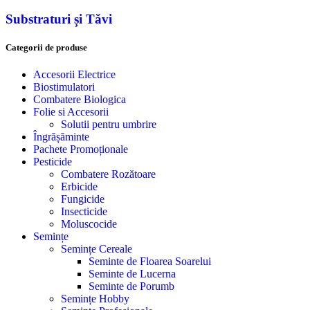
Substraturi și Tăvi
Categorii de produse
Accesorii Electrice
Biostimulatori
Combatere Biologica
Folie si Accesorii
Solutii pentru umbrire
Îngrășăminte
Pachete Promoționale
Pesticide
Combatere Rozătoare
Erbicide
Fungicide
Insecticide
Moluscocide
Semințe
Semințe Cereale
Seminte de Floarea Soarelui
Seminte de Lucerna
Seminte de Porumb
Semințe Hobby