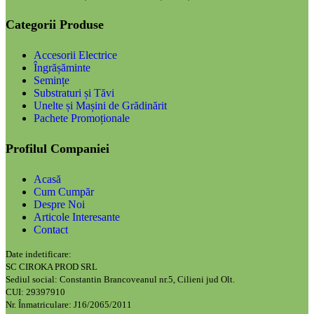
Categorii Produse
Accesorii Electrice
Îngrășăminte
Semințe
Substraturi și Tăvi
Unelte și Mașini de Grădinărit
Pachete Promoționale
Profilul Companiei
Acasă
Cum Cumpăr
Despre Noi
Articole Interesante
Contact
Date indetificare:
SC CIROKA PROD SRL
Sediul social: Constantin Brancoveanul nr.5, Cilieni jud Olt.
CUI: 29397910
Nr. Înmatriculare: J16/2065/2011