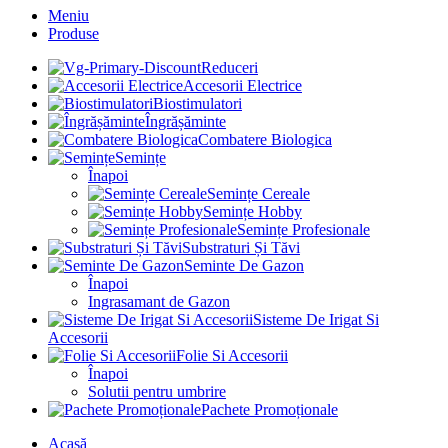
Meniu
Produse
Reduceri
Accesorii Electrice
Biostimulatori
Îngrășăminte
Combatere Biologica
Semințe
Înapoi
Semințe Cereale
Semințe Hobby
Semințe Profesionale
Substraturi Și Tăvi
Seminte De Gazon
Înapoi
Ingrasamant de Gazon
Sisteme De Irigat Si
Accesorii
Folie Si Accesorii
Înapoi
Solutii pentru umbrire
Pachete Promoționale
Acasă