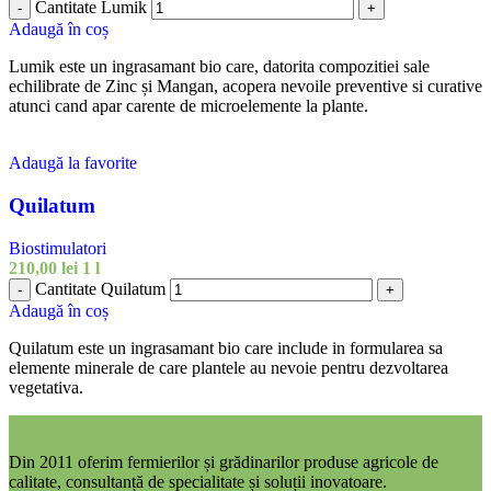
Cantitate Lumik
-
+
Adaugă în coș
Lumik este un ingrasamant bio care, datorita compozitiei sale
echilibrate de Zinc și Mangan, acopera nevoile preventive si curative
atunci cand apar carente de microelemente la plante.
Adaugă la favorite
Quilatum
Biostimulatori
210,00
lei
1 l
Cantitate Quilatum
-
+
Adaugă în coș
Quilatum este un ingrasamant bio care include in formularea sa
elemente minerale de care plantele au nevoie pentru dezvoltarea
vegetativa.
Din 2011 oferim fermierilor și grădinarilor produse agricole de
calitate, consultanță de specialitate și soluții inovatoare.