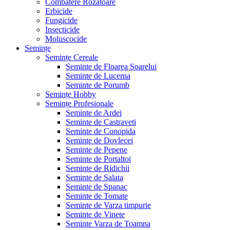
Combatere Rozătoare
Erbicide
Fungicide
Insecticide
Moluscocide
Semințe
Semințe Cereale
Seminte de Floarea Soarelui
Seminte de Lucerna
Seminte de Porumb
Semințe Hobby
Semințe Profesionale
Seminte de Ardei
Seminte de Castraveti
Seminte de Conopida
Seminte de Dovlecei
Seminte de Pepene
Seminte de Portaltoi
Seminte de Ridichii
Seminte de Salata
Seminte de Spanac
Seminte de Tomate
Seminte de Varza timpurie
Seminte de Vinete
Seminte Varza de Toamna