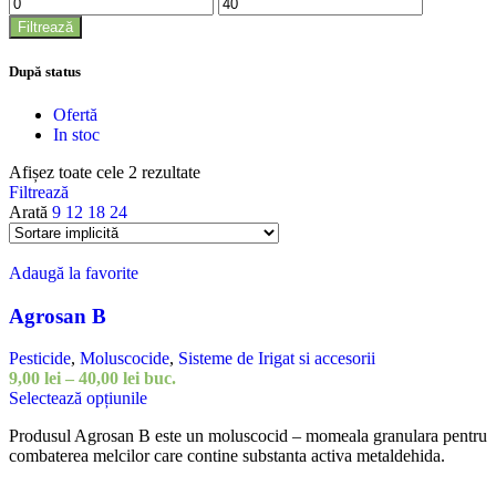
Preț
Preț
minim
maxim
Filtrează
După status
Ofertă
In stoc
Afișez toate cele 2 rezultate
Filtrează
Arată
9
12
18
24
Adaugă la favorite
Agrosan B
Pesticide
,
Moluscocide
,
Sisteme de Irigat si accesorii
Interval
9,00
lei
–
40,00
lei
buc.
de
Acest
Selectează opțiunile
prețuri:
produs
Produsul Agrosan B este un moluscocid – momeala granulara pentru
9,00 lei
are
combaterea melcilor care contine substanta activa metaldehida.
până
mai
la
multe