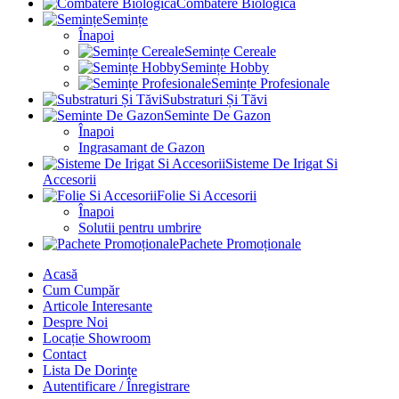
Combatere Biologica
Semințe
Înapoi
Semințe Cereale
Semințe Hobby
Semințe Profesionale
Substraturi Și Tăvi
Seminte De Gazon
Înapoi
Ingrasamant de Gazon
Sisteme De Irigat Si
Accesorii
Folie Si Accesorii
Înapoi
Solutii pentru umbrire
Pachete Promoționale
Acasă
Cum Cumpăr
Articole Interesante
Despre Noi
Locație Showroom
Contact
Lista De Dorințe
Autentificare / Înregistrare