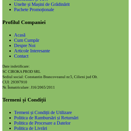
Unelte și Mașini de Grădinărit
Pachete Promoționale
Profilul Companiei
Acasă
Cum Cumpăr
Despre Noi
Articole Interesante
Contact
Date indetificare:
SC CIROKA PROD SRL
Sediul social: Constantin Brancoveanul nr.5, Cilieni jud Olt.
CUI: 29397910
Nr. Înmatriculare: J16/2065/2011
Termeni și Condiții
Termeni și Condiții de Utilizare
Politica de Rambursări și Returnări
Politica de Procesare a Datelor
Politica de Livrări