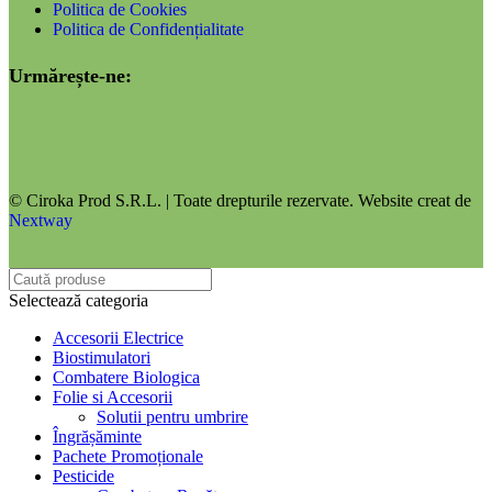
Politica de Cookies
Politica de Confidențialitate
Urmărește-ne:
© Ciroka Prod S.R.L. | Toate drepturile rezervate. Website creat de
Nextway
Selectează categoria
Accesorii Electrice
Biostimulatori
Combatere Biologica
Folie si Accesorii
Solutii pentru umbrire
Îngrășăminte
Pachete Promoționale
Pesticide