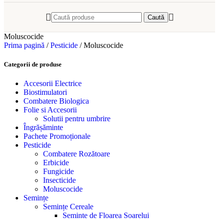
Caută
Moluscocide
Prima pagină
/
Pesticide
/
Moluscocide
Categorii de produse
Accesorii Electrice
Biostimulatori
Combatere Biologica
Folie si Accesorii
Solutii pentru umbrire
Îngrășăminte
Pachete Promoționale
Pesticide
Combatere Rozătoare
Erbicide
Fungicide
Insecticide
Moluscocide
Semințe
Semințe Cereale
Seminte de Floarea Soarelui