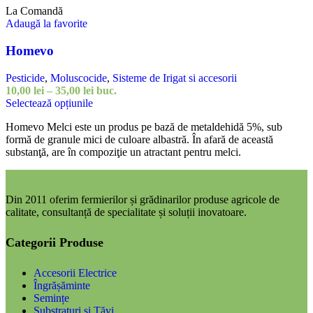
40,00 lei
variații.
La Comandă
Opțiunile
Adaugă la favorite
pot
fi
Homevo
alese
în
pagina
Pesticide
,
Moluscocide
,
Sisteme de Irigat si accesorii
produsului.
Interval
10,00
lei
–
35,00
lei
buc.
Acest
de
Selectează opțiunile
produs
prețuri:
Homevo Melci este un produs pe bază de metaldehidă 5%, sub
are
10,00 lei
formă de granule mici de culoare albastră. În afară de această
mai
până
substanţă, are în compoziţie un atractant pentru melci.
multe
la
variații.
35,00 lei
Opțiunile
pot
Din 2011 oferim fermierilor și grădinarilor produse agricole de
fi
calitate, consultanță de specialitate și soluții inovatoare.
alese
în
pagina
Categorii Produse
produsului.
Accesorii Electrice
Îngrășăminte
Semințe
Substraturi și Tăvi