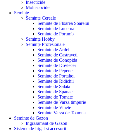
Insecticide
Moluscocide
Semințe
Semințe Cereale
Seminte de Floarea Soarelui
Seminte de Lucerna
Seminte de Porumb
Semințe Hobby
Semințe Profesionale
Seminte de Ardei
Seminte de Castraveti
Seminte de Conopida
Seminte de Dovlecei
Seminte de Pepene
Seminte de Portaltoi
Seminte de Ridichii
Seminte de Salata
Seminte de Spanac
Seminte de Tomate
Seminte de Varza timpurie
Seminte de Vinete
Seminte Varza de Toamna
Seminte de Gazon
Ingrasamant de Gazon
Sisteme de Irigat si accesorii