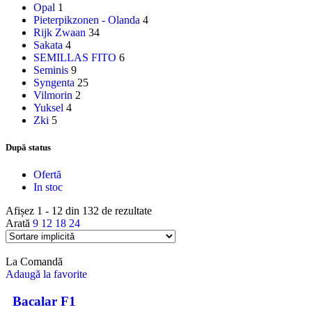
Opal
1
Pieterpikzonen - Olanda
4
Rijk Zwaan
34
Sakata
4
SEMILLAS FITO
6
Seminis
9
Syngenta
25
Vilmorin
2
Yuksel
4
Zki
5
După status
Ofertă
In stoc
Afișez 1 - 12 din 132 de rezultate
Arată
9
12
18
24
La Comandă
Adaugă la favorite
Bacalar F1