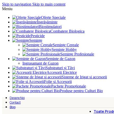
Skip to navigation
Skip to main content
Meniu
Oferte Speciale
Îngrășăminte
Biostimulatori
Combatere Biologica
Pesticide
Semințe
Semințe Cereale
Semințe Hobby
Semințe Profesionale
Seminte de Gazon
Ingrasamant de Gazon
Substraturi și Tăvi
Accesorii Electrice
Sisteme de Irigat si accesorii
Folie si Accesorii
Pachete Promoționale
Produse pentru Culturi Bio
Despre Noi
Contact
Blog
Toate Prod