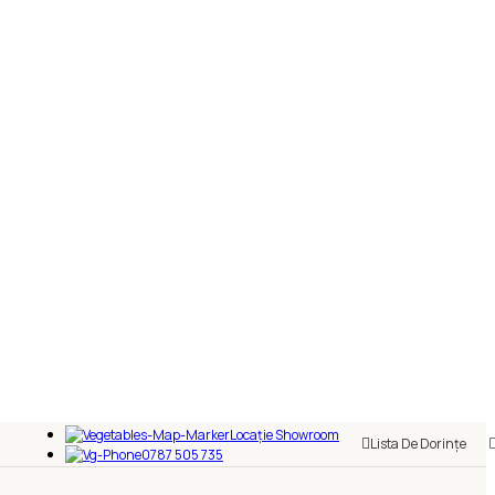
Locație Showroom
Lista De Dorințe
0787 505 735