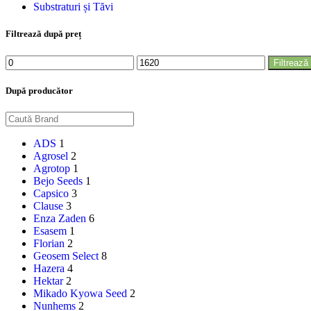
Substraturi și Tăvi
Filtrează după preț
Filtrează
După producător
ADS
1
Agrosel
2
Agrotop
1
Bejo Seeds
1
Capsico
3
Clause
3
Enza Zaden
6
Esasem
1
Florian
2
Geosem Select
8
Hazera
4
Hektar
2
Mikado Kyowa Seed
2
Nunhems
2