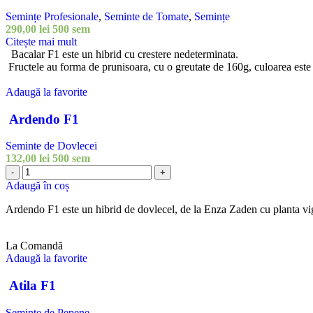
Semințe Profesionale
,
Seminte de Tomate
,
Semințe
290,00
lei
500 sem
Citește mai mult
Bacalar F1 este un hibrid cu crestere nedeterminata.
Fructele au forma de prunisoara, cu o greutate de 160g, culoarea est
Adaugă la favorite
Ardendo F1
Seminte de Dovlecei
132,00
lei
500 sem
-
+
Adaugă în coș
Ardendo F1 este un hibrid de dovlecel, de la Enza Zaden cu planta vigur
La Comandă
Adaugă la favorite
Atila F1
Seminte de Pepene