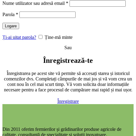
Nume utilizator sau adresă email
*
Parola
*
Logare
Ți-ai uitat parola?
Ține-mă minte
Sau
Înregistrează-te
Înregistrarea pe acest site vă permite să accesați starea și istoricul
comenzilor dvs. Completați câmpurile de mai jos și vă vom crea un
cont nou în cel mai scurt timp. Vă vom solicita doar informațiile
necesare pentru a face procesul de cumpărare mai rapid și mai ușor.
Înregistrare
Din 2011 oferim fermierilor și grădinarilor produse agricole de
calitate, consultanță de specialitate și soluții inovatoare.