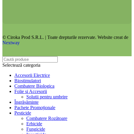
© Ciroka Prod S.R.L. | Toate drepturile rezervate. Website creat de
Nextway
Selectează categoria
Accesorii Electrice
Biostimulatori
Combatere Biologica
Folie si Accesorii
Solutii pentru umbrire
Îngrășăminte
Pachete Promoționale
Pesticide
Combatere Rozătoare
Erbicide
Fungicide