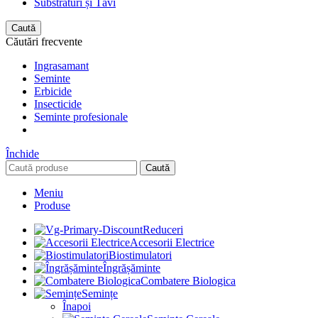
Substraturi și Tăvi
Caută
Căutări frecvente
Ingrasamant
Seminte
Erbicide
Insecticide
Seminte profesionale
Închide
Caută
Meniu
Produse
Reduceri
Accesorii Electrice
Biostimulatori
Îngrășăminte
Combatere Biologica
Semințe
Înapoi