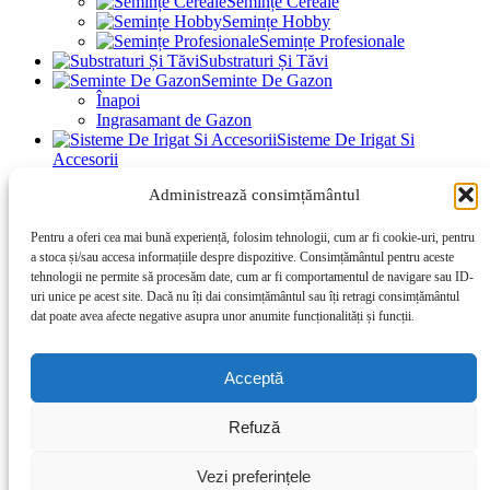
Semințe Cereale
Semințe Hobby
Semințe Profesionale
Substraturi Și Tăvi
Seminte De Gazon
Înapoi
Ingrasamant de Gazon
Sisteme De Irigat Si
Accesorii
Folie Si Accesorii
Administrează consimțământul
Înapoi
Solutii pentru umbrire
Pachete Promoționale
Pentru a oferi cea mai bună experiență, folosim tehnologii, cum ar fi cookie-uri, pentru
a stoca și/sau accesa informațiile despre dispozitive. Consimțământul pentru aceste
Acasă
tehnologii ne permite să procesăm date, cum ar fi comportamentul de navigare sau ID-
Cum Cumpăr
uri unice pe acest site. Dacă nu îți dai consimțământul sau îți retragi consimțământul
Articole Interesante
dat poate avea afecte negative asupra unor anumite funcționalități și funcții.
Despre Noi
Locație Showroom
Contact
Acceptă
Lista De Dorințe
Autentificare / Înregistrare
Refuză
Coș de cumpărături
Închide
Vezi preferințele
Meniu