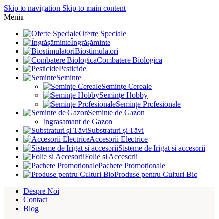
Skip to navigation
Skip to main content
Meniu
Oferte Speciale
Îngrășăminte
Biostimulatori
Combatere Biologica
Pesticide
Semințe
Semințe Cereale
Semințe Hobby
Semințe Profesionale
Seminte de Gazon
Ingrasamant de Gazon
Substraturi și Tăvi
Accesorii Electrice
Sisteme de Irigat si accesorii
Folie si Accesorii
Pachete Promoționale
Produse pentru Culturi Bio
Despre Noi
Contact
Blog