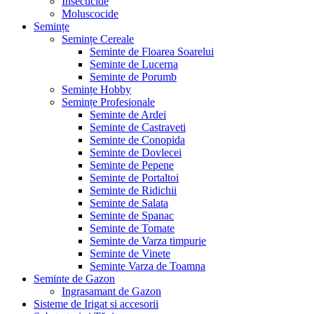
Insecticide
Moluscocide
Semințe
Semințe Cereale
Seminte de Floarea Soarelui
Seminte de Lucerna
Seminte de Porumb
Semințe Hobby
Semințe Profesionale
Seminte de Ardei
Seminte de Castraveti
Seminte de Conopida
Seminte de Dovlecei
Seminte de Pepene
Seminte de Portaltoi
Seminte de Ridichii
Seminte de Salata
Seminte de Spanac
Seminte de Tomate
Seminte de Varza timpurie
Seminte de Vinete
Seminte Varza de Toamna
Seminte de Gazon
Ingrasamant de Gazon
Sisteme de Irigat si accesorii