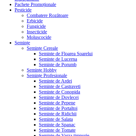
Pachete Promoționale
Pesticide
Combatere Rozătoare
Erbicide
Fungicide
Insecticide
Moluscocide
Semințe
Semințe Cereale
Seminte de Floarea Soarelui
Seminte de Lucerna
Seminte de Porumb
Semințe Hobby
Semințe Profesionale
Seminte de Ardei
Seminte de Castraveti
Seminte de Conopida
Seminte de Dovlecei
Seminte de Pepene
Seminte de Portaltoi
Seminte de Ridichii
Seminte de Salata
Seminte de Spanac
Seminte de Tomate
Seminte de Varza timpurie