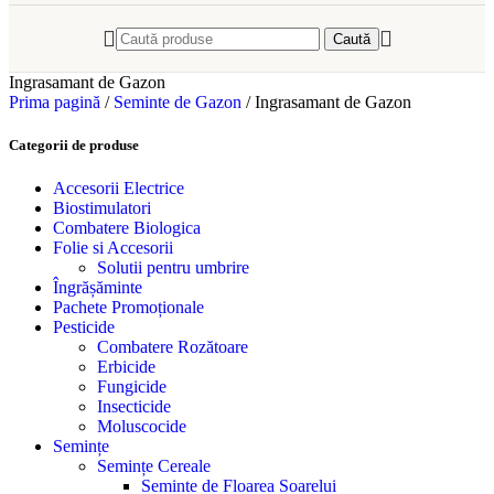
Caută
Ingrasamant de Gazon
Prima pagină
/
Seminte de Gazon
/
Ingrasamant de Gazon
Categorii de produse
Accesorii Electrice
Biostimulatori
Combatere Biologica
Folie si Accesorii
Solutii pentru umbrire
Îngrășăminte
Pachete Promoționale
Pesticide
Combatere Rozătoare
Erbicide
Fungicide
Insecticide
Moluscocide
Semințe
Semințe Cereale
Seminte de Floarea Soarelui