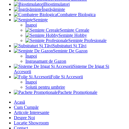
Biostimulatori
Îngrășăminte
Combatere Biologica
Semințe
Înapoi
Semințe Cereale
Semințe Hobby
Semințe Profesionale
Substraturi Și Tăvi
Seminte De Gazon
Înapoi
Ingrasamant de Gazon
Sisteme De Irigat Si
Accesorii
Folie Si Accesorii
Înapoi
Solutii pentru umbrire
Pachete Promoționale
Acasă
Cum Cumpăr
Articole Interesante
Despre Noi
Locație Showroom
Contact