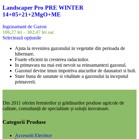
Landscaper Pro PRE WINTER
14+05+21+2MgO+ME
Ingrasamant de Gazon
Interval
106,27
lei
–
302,47
lei
sac
Acest
de
Selectează opțiunile
produs
prețuri:
Ajuta la revenirea gazonului in vegetatie din perioada de
are
106,27 lei
hibernare.
mai
până
Foarte eficient in cresterea radacinilor.
multe
la
In primavara nu mai esti nevoit sa reinsamantezi gazonul.
variații.
302,47 lei
Gazonul devine imun impotriva atacurilor de daunatori si boli.
Opțiunile
Stare buna de sanatate si vitalitate a gazonului la inceputul
pot
primaverii.
fi
alese
în
pagina
Din 2011 oferim fermierilor și grădinarilor produse agricole de
produsului.
calitate, consultanță de specialitate și soluții inovatoare.
Categorii Produse
Accesorii Electrice