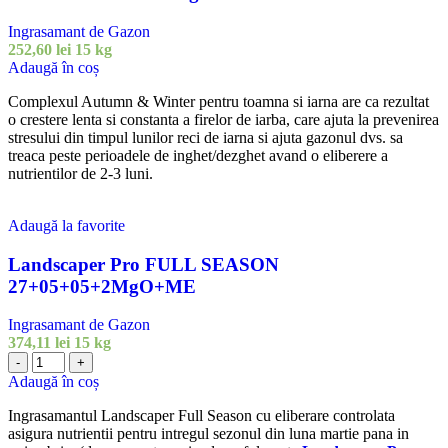
Ingrasamant de Gazon
252,60
lei
15 kg
Cantitate
Adaugă în coș
Landscaper
Complexul Autumn & Winter pentru toamna si iarna are ca rezultat
Pro
o crestere lenta si constanta a firelor de iarba, care ajuta la prevenirea
AUTUMN
stresului din timpul lunilor reci de iarna si ajuta gazonul dvs. sa
&
treaca peste perioadele de inghet/dezghet avand o eliberere a
WINTER
nutrientilor de 2-3 luni.
15+05+20+5CaO+2MgO
Adaugă la favorite
Landscaper Pro FULL SEASON
27+05+05+2MgO+ME
Ingrasamant de Gazon
374,11
lei
15 kg
Cantitate
-
+
Landscaper
Adaugă în coș
Pro
FULL
Ingrasamantul Landscaper Full Season cu eliberare controlata
SEASON
asigura nutrientii pentru intregul sezonul din luna martie pana in