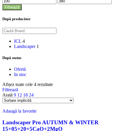
Preț
Preț
minim
maxim
Filtrează
După producător
ICL
4
Landscaper
1
După status
Ofertă
In stoc
Afișez toate cele 4 rezultate
Filtrează
Arată
9
12
18
24
Adaugă la favorite
Landscaper Pro AUTUMN & WINTER
15+05+20+5CaO+2MgO