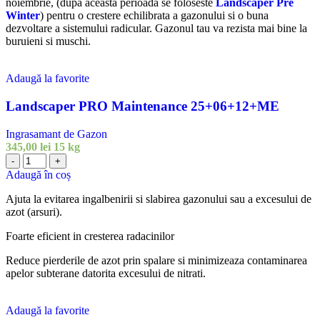
27+05+05+2MgO+ME
noiembrie, (dupa aceasta perioada se foloseste
Landscaper Pre
Winter
) pentru o crestere echilibrata a gazonului si o buna
dezvoltare a sistemului radicular. Gazonul tau va rezista mai bine la
buruieni si muschi.
Adaugă la favorite
Landscaper PRO Maintenance 25+06+12+ME
Ingrasamant de Gazon
345,00
lei
15 kg
Cantitate
-
+
Landscaper
Adaugă în coș
PRO
Maintenance
Ajuta la evitarea ingalbenirii si slabirea gazonului sau a excesului de
25+06+12+ME
azot (arsuri).
Foarte eficient in cresterea radacinilor
Reduce pierderile de azot prin spalare si minimizeaza contaminarea
apelor subterane datorita excesului de nitrati.
Adaugă la favorite