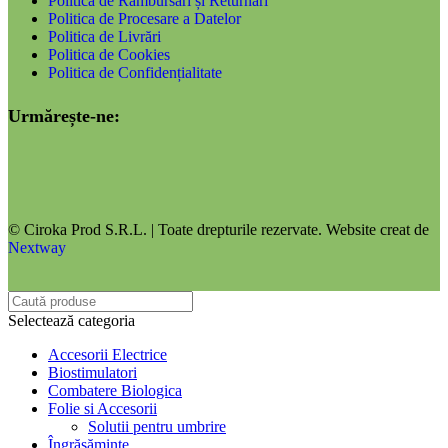
Politica de Rambursări și Returnări
Politica de Procesare a Datelor
Politica de Livrări
Politica de Cookies
Politica de Confidențialitate
Urmărește-ne:
© Ciroka Prod S.R.L. | Toate drepturile rezervate. Website creat de
Nextway
Selectează categoria
Accesorii Electrice
Biostimulatori
Combatere Biologica
Folie si Accesorii
Solutii pentru umbrire
Îngrășăminte