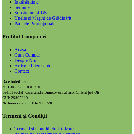
Îngrășăminte
Semințe
Substraturi și Tăvi
Unelte și Mașini de Grădinărit
Pachete Promoționale
Profilul Companiei
Acasă
Cum Cumpăr
Despre Noi
Articole Interesante
Contact
Date indetificare:
SC CIROKA PROD SRL
Sediul social: Constantin Brancoveanul nr.5, Cilieni jud Olt.
CUI: 29397910
Nr. Înmatriculare: J16/2065/2011
Termeni și Condiții
Termeni și Condiții de Utilizare