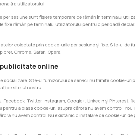
onală a utilizatorului.
le per sesiune sunt fișiere temporare ce rămân în terminalul utiliz
e fixe rămân pe terminalul utilizatorului pentru o perioadă decla
atelor colectate prin cookie-urile per sesiune și fixe. Site-ul de f
plorer, Chrome, Safari, Opera.
 publicitate online
 socializare. Site-ul furnizorului de servicii nu trimite cookie-uri 
ți pe site-ul nostru.
lu, Facebook, Twitter, Instagram, Google+, LinkedIn și Pinterest, f
ul pentru a plasa cookie-uri, asupra cărora nu avem control. YouT
a cărora nu avem control. Nu există nicio instalare de cookie-uri 