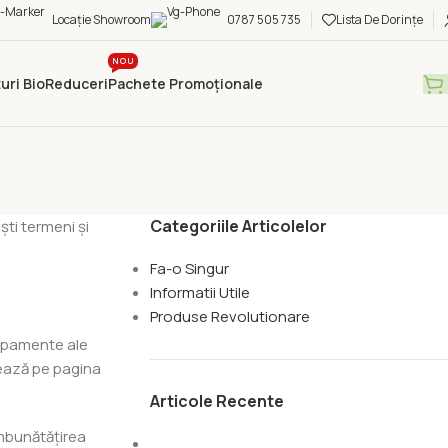
Locație Showroom
0787 505 735
Lista De Dorințe
NOU
uri Bio
Reduceri
Pachete Promoționale
Categoriile Articolelor
ști termeni și
Fa-o Singur
Informatii Utile
Produse Revolutionare
hipamente ale
hează pe pagina
Articole Recente
îmbunătățirea