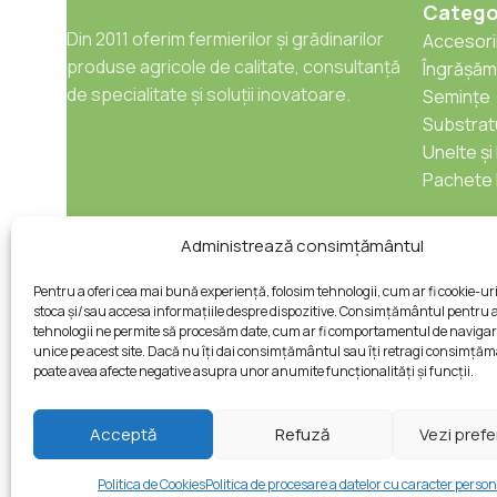
Catego
Din 2011 oferim fermierilor și grădinarilor
Accesorii
produse agricole de calitate, consultanță
Îngrășăm
de specialitate și soluții inovatoare.
Semințe
Substratu
Unelte și
Pachete 
Administrează consimțământul
Pentru a oferi cea mai bună experiență, folosim tehnologii, cum ar fi cookie-ur
stoca și/sau accesa informațiile despre dispozitive. Consimțământul pentru 
tehnologii ne permite să procesăm date, cum ar fi comportamentul de navigar
unice pe acest site. Dacă nu îți dai consimțământul sau îți retragi consimță
poate avea afecte negative asupra unor anumite funcționalități și funcții.
Acceptă
Refuză
Vezi prefe
Politica de Cookies
Politica de procesare a datelor cu caracter person
© Ciroka Prod S.R.L. | Toate drepturile rezervate. Websit