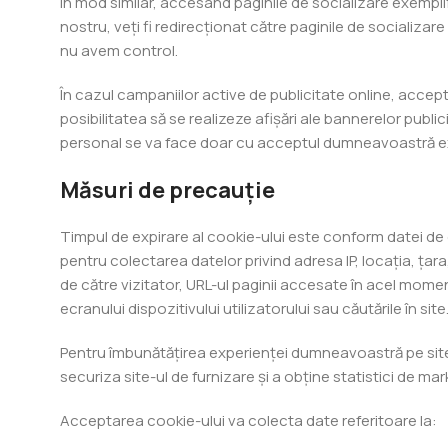
În mod similar, accesând paginile de socializare exemplif
nostru, veți fi redirecționat către paginile de socializare 
nu avem control.
În cazul campaniilor active de publicitate online, acc
posibilitatea să se realizeze afișări ale bannerelor publ
personal se va face doar cu acceptul dumneavoastră exp
Măsuri de precauție
Timpul de expirare al cookie-ului este conform datei de e
pentru colectarea datelor privind adresa IP, locația, țara
de către vizitator, URL-ul paginii accesate în acel momen
ecranului dispozitivului utilizatorului sau căutările în site
Pentru îmbunătățirea experienței dumneavoastră pe site-
securiza site-ul de furnizare și a obține statistici de mark
Acceptarea cookie-ului va colecta date referitoare la: