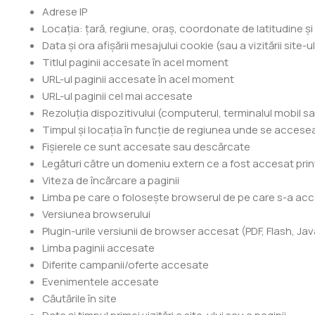
Adrese IP
Locația: țară, regiune, oraș, coordonate de latitudine și
Data și ora afișării mesajului cookie (sau a vizitării site-ul
Titlul paginii accesate în acel moment
URL-ul paginii accesate în acel moment
URL-ul paginii cel mai accesate
Rezoluția dispozitivului (computerul, terminalul mobil s
Timpul și locația în funcție de regiunea unde se accesea
Fișierele ce sunt accesate sau descărcate
Legături către un domeniu extern ce a fost accesat print
Viteza de încărcare a paginii
Limba pe care o folosește browserul de pe care s-a acc
Versiunea browserului
Plugin-urile versiunii de browser accesat (PDF, Flash, Jav
Limba paginii accesate
Diferite campanii/oferte accesate
Evenimentele accesate
Căutările în site