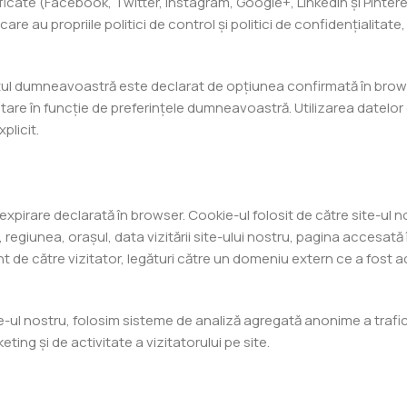
icate (Facebook, Twitter, Instagram, Google+, LinkedIn și Pintere
care au propriile politici de control și politici de confidențialitat
eptul dumneavoastră este declarat de opțiunea confirmată în brow
icitare în funcție de preferințele dumneavoastră. Utilizarea datelo
licit.
xpirare declarată în browser. Cookie-ul folosit de către site-ul no
, regiunea, orașul, data vizitării site-ului nostru, pagina accesat
t de către vizitator, legături către un domeniu extern ce a fost a
.
ul nostru, folosim sisteme de analiză agregată anonime a trafic
eting și de activitate a vizitatorului pe site.