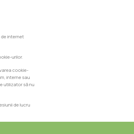
l de internet
okie-urilor.
alvarea cookie-
ăm, interne sau
e utilizator să nu
siunii de lucru