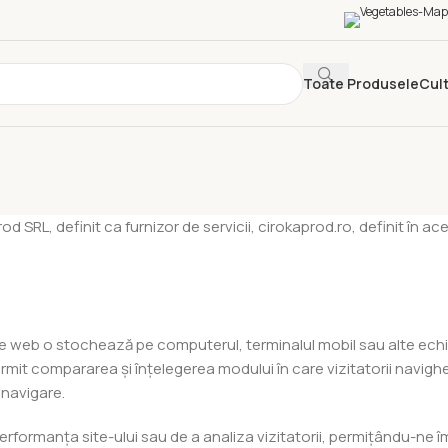
Toate Produsele
Cult
d SRL, definit ca furnizor de servicii, cirokaprod.ro, definit în ace
te web o stochează pe computerul, terminalul mobil sau alte ec
ermit compararea și înțelegerea modului în care vizitatorii navig
 navigare.
rformanța site-ului sau de a analiza vizitatorii, permițându-ne 