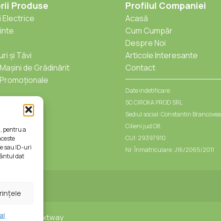
rii Produse
Profilul Companiei
 Electrice
Acasă
inte
Cum Cumpăr
Despre Noi
ri și Tăvi
Articole Interesante
 Mașini de Grădinărit
Contact
Promoționale
Date indetificare:
SC CIROKA PROD SRL
Sediul social: Constantin Brancovea
Cilieni jud Olt.
i, pentru a
CUI: 29397910
aceste
e sau ID-uri
Nr. Înmatriculare: J16/2065/2011
mântul dat
rințele
al
e creat de
Nextway