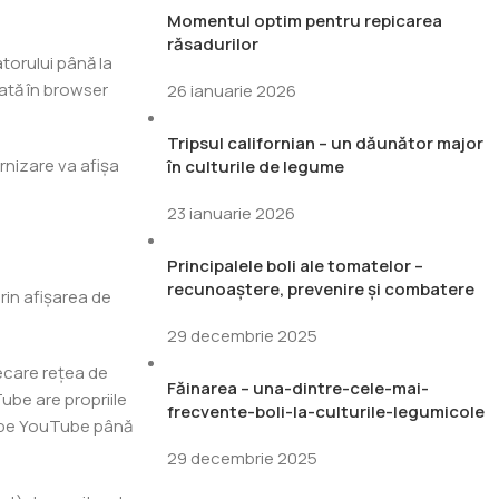
Momentul optim pentru repicarea
răsadurilor
atorului până la
rată în browser
26 ianuarie 2026
Tripsul californian – un dăunător major
urnizare va afișa
în culturile de legume
23 ianuarie 2026
Principalele boli ale tomatelor –
recunoaștere, prevenire și combatere
prin afișarea de
29 decembrie 2025
iecare rețea de
Făinarea – una-dintre-cele-mai-
ube are propriile
frecvente-boli-la-culturile-legumicole
de pe YouTube până
29 decembrie 2025