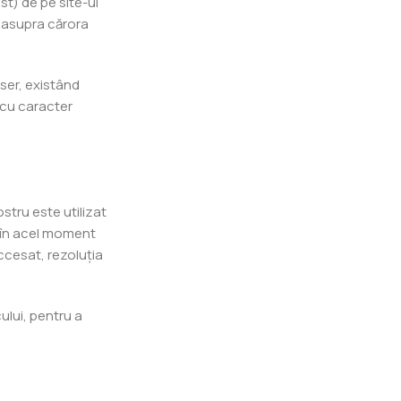
st) de pe site-ul
e, asupra cărora
ser, existând
r cu caracter
stru este utilizat
ă în acel moment
ccesat, rezoluția
ului, pentru a