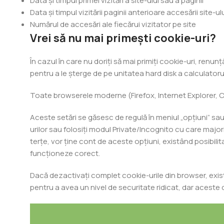
Data și timpul primei vizitări a site-ului sau a paginii
Data și timpul vizitării paginii anterioare accesării site-ul
Numărul de accesări ale fiecărui vizitator pe site
Vrei să nu mai primești cookie-uri?
În cazul în care nu doriți să mai primiți cookie-uri, renu
pentru a le șterge de pe unitatea hard disk a calculatoru
Toate browserele moderne (Firefox, Internet Explorer, Ch
Aceste setări se găsesc de regulă în meniul „opțiuni” sau
urilor sau folosiți modul Private/Incognito cu care majo
terțe, vor ține cont de aceste opțiuni, existând posibilit
funcționeze corect.
Dacă dezactivați complet cookie-urile din browser, exist
pentru a avea un nivel de securitate ridicat, dar aceste