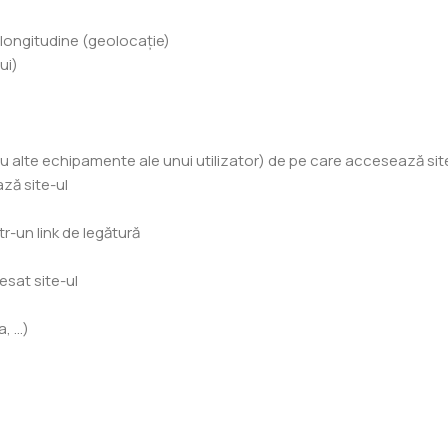
 longitudine (geolocație)
ui)
au alte echipamente ale unui utilizator) de pe care accesează sit
ză site-ul
r-un link de legătură
esat site-ul
a, …)