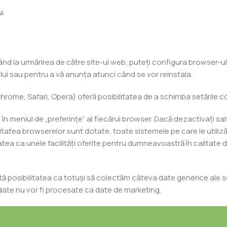
ui
nțând la urmărirea de către site-ul web, puteți configura browser-u
lui sau pentru a vă anunța atunci când se vor reinstala.
rome, Safari, Opera) oferă posibilitatea de a schimba setările co
 în meniul de „preferințe” al fiecărui browser. Dacă dezactivați s
ritatea browserelor sunt dotate, toate sistemele pe care le utiliz
atea ca unele facilități oferite pentru dumneavoastră în calitate d
ă posibilitatea ca totuși să colectăm câteva date generice ale se
 date nu vor fi procesate ca date de marketing.