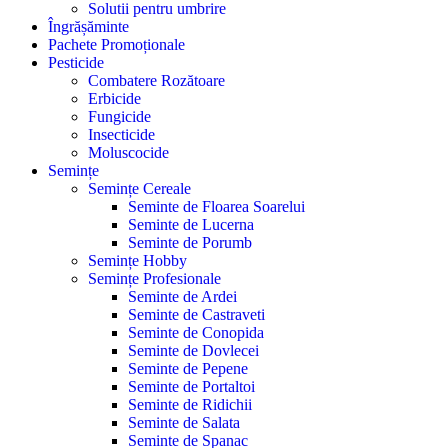
Solutii pentru umbrire
Îngrășăminte
Pachete Promoționale
Pesticide
Combatere Rozătoare
Erbicide
Fungicide
Insecticide
Moluscocide
Semințe
Semințe Cereale
Seminte de Floarea Soarelui
Seminte de Lucerna
Seminte de Porumb
Semințe Hobby
Semințe Profesionale
Seminte de Ardei
Seminte de Castraveti
Seminte de Conopida
Seminte de Dovlecei
Seminte de Pepene
Seminte de Portaltoi
Seminte de Ridichii
Seminte de Salata
Seminte de Spanac