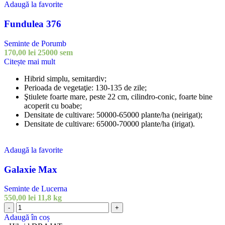
Adaugă la favorite
Fundulea 376
Seminte de Porumb
170,00
lei
25000 sem
Citește mai mult
Hibrid simplu, semitardiv;
Perioada de vegetaţie: 130-135 de zile;
Ştiulete foarte mare, peste 22 cm, cilindro-conic, foarte bine
acoperit cu boabe;
Densitate de cultivare: 50000-65000 plante/ha (neirigat);
Densitate de cultivare: 65000-70000 plante/ha (irigat).
Adaugă la favorite
Galaxie Max
Seminte de Lucerna
550,00
lei
11,8 kg
Cantitate
-
+
Galaxie
Adaugă în coș
Max