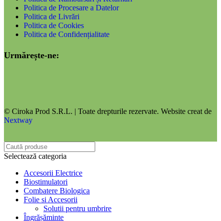
Politica de Procesare a Datelor
Politica de Livrări
Politica de Cookies
Politica de Confidențialitate
Urmărește-ne:
© Ciroka Prod S.R.L. | Toate drepturile rezervate. Website creat de
Nextway
Selectează categoria
Accesorii Electrice
Biostimulatori
Combatere Biologica
Folie si Accesorii
Solutii pentru umbrire
Îngrășăminte