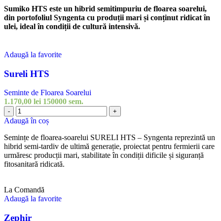
Sumiko HTS este un hibrid semitimpuriu de floarea soarelui,
din portofoliul Syngenta cu produții mari și conținut ridicat în
ulei, ideal în condiții de cultură intensivă.
Adaugă la favorite
Sureli HTS
Seminte de Floarea Soarelui
1.170,00
lei
150000 sem.
Cantitate
-
+
Sureli
Adaugă în coș
HTS
Semințe de floarea-soarelui SURELI HTS – Syngenta reprezintă un
hibrid semi-tardiv de ultimă generație, proiectat pentru fermierii care
urmăresc producții mari, stabilitate în condiții dificile și siguranță
fitosanitară ridicată.
La Comandă
Adaugă la favorite
Zephir