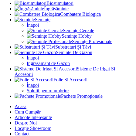
Biostimulatori
Îngrășăminte
Combatere Biologica
Semințe
Înapoi
Semințe Cereale
Semințe Hobby
Semințe Profesionale
Substraturi Și Tăvi
Seminte De Gazon
Înapoi
Ingrasamant de Gazon
Sisteme De Irigat Si
Accesorii
Folie Si Accesorii
Înapoi
Solutii pentru umbrire
Pachete Promoționale
Acasă
Cum Cumpăr
Articole Interesante
Despre Noi
Locație Showroom
Contact