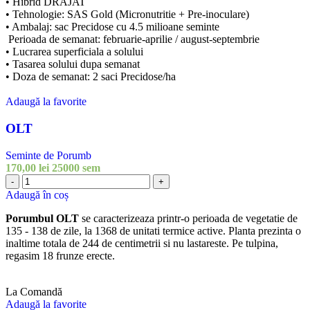
• Hibrid DRAJAT
• Tehnologie: SAS Gold (Micronutritie + Pre-inoculare)
• Ambalaj: sac Precidose cu 4.5 milioane seminte
Perioada de semanat: februarie-aprilie / august-septembrie
• Lucrarea superficiala a solului
• Tasarea solului dupa semanat
• Doza de semanat: 2 saci Precidose/ha
Adaugă la favorite
OLT
Seminte de Porumb
170,00
lei
25000 sem
Cantitate
-
+
OLT
Adaugă în coș
Porumbul OLT
se caracterizeaza printr-o perioada de vegetatie de
135 - 138 de zile, la 1368 de unitati termice active. Planta prezinta o
inaltime totala de 244 de centimetrii si nu lastareste. Pe tulpina,
regasim 18 frunze erecte.
La Comandă
Adaugă la favorite