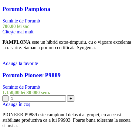
Porumb Pamplona
Seminte de Porumb
700,00
lei
sac
Citește mai mult
PAMPLONA
este un hibrid extra-timpuriu, cu o vigoare excelenta
la rasarire. Samanta porumb certificata Syngenta.
Adaugă la favorite
Porumb Pioneer P9889
Seminte de Porumb
1.150,00
lei
80 000 sem.
Cantitate
-
+
Porumb
Adaugă în coș
Pioneer
P9889
PIONEER P9889 este campionul detasat al grupei, cu aceeasi
stabilitate productiva ca a lui P9903. Foarte buna toleranta la seceta
si arsita.