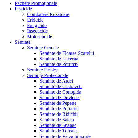
Pachete Promoționale
Pesticide
Combatere Rozătoare
Erbicide
Fungicide
Insecticide
Moluscocide
Semințe
Semințe Cereale
Seminte de Floarea Soarelui
Seminte de Lucerna
Seminte de Porumb
Semințe Hobby
Semințe Profesionale
Seminte de Ardei
Seminte de Castraveti
Seminte de Conopida
Seminte de Dovlecei
Seminte de Pepene
Seminte de Portaltoi
Seminte de Ridichii
Seminte de Salata
Seminte de Spanac
Seminte de Tomate
Seminte de Varza timpurie