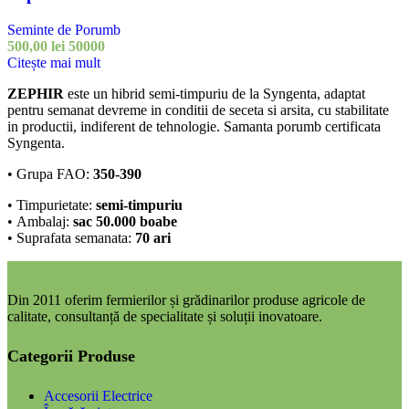
Seminte de Porumb
500,00
lei
50000
Citește mai mult
ZEPHIR
este un hibrid semi-timpuriu de la Syngenta, adaptat
pentru semanat devreme in conditii de seceta si arsita, cu stabilitate
in productii, indiferent de tehnologie. Samanta porumb certificata
Syngenta.
• Grupa FAO:
350-390
• Timpurietate:
semi-timpuriu
• Ambalaj:
sac 50.000 boabe
• Suprafata semanata:
70 ari
Din 2011 oferim fermierilor și grădinarilor produse agricole de
calitate, consultanță de specialitate și soluții inovatoare.
Categorii Produse
Accesorii Electrice