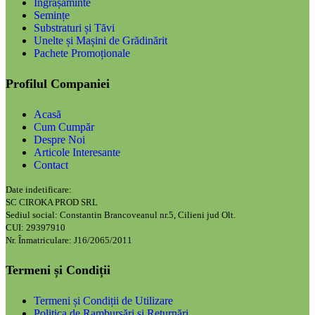
Îngrășăminte
Semințe
Substraturi și Tăvi
Unelte și Mașini de Grădinărit
Pachete Promoționale
Profilul Companiei
Acasă
Cum Cumpăr
Despre Noi
Articole Interesante
Contact
Date indetificare:
SC CIROKA PROD SRL
Sediul social: Constantin Brancoveanul nr.5, Cilieni jud Olt.
CUI: 29397910
Nr. Înmatriculare: J16/2065/2011
Termeni și Condiții
Termeni și Condiții de Utilizare
Politica de Rambursări și Returnări