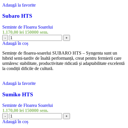
Adaugă la favorite
Subaro HTS
Seminte de Floarea Soarelui
1.170,00
lei
150000 sem.
Cantitate
-
+
Subaro
Adaugă în coș
HTS
Semințe de floarea-soarelui SUBARO HTS – Syngenta sunt un
hibrid semi-tardiv de înaltă performanță, creat pentru fermierii care
urmăresc stabilitate, productivitate ridicată și adaptabilitate excelentă
la condiții dificile de cultură.
Adaugă la favorite
Sumiko HTS
Seminte de Floarea Soarelui
1.170,00
lei
150000 sem.
Cantitate
-
+
Sumiko
Adaugă în coș
HTS