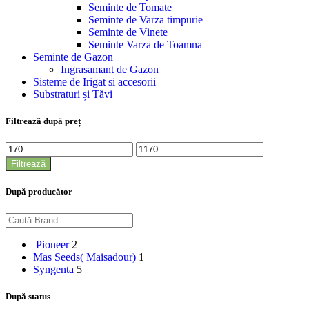
Seminte de Tomate
Seminte de Varza timpurie
Seminte de Vinete
Seminte Varza de Toamna
Seminte de Gazon
Ingrasamant de Gazon
Sisteme de Irigat si accesorii
Substraturi și Tăvi
Filtrează după preț
Preț
Preț
minim
maxim
Filtrează
După producător
Pioneer
2
Mas Seeds( Maisadour)
1
Syngenta
5
După status