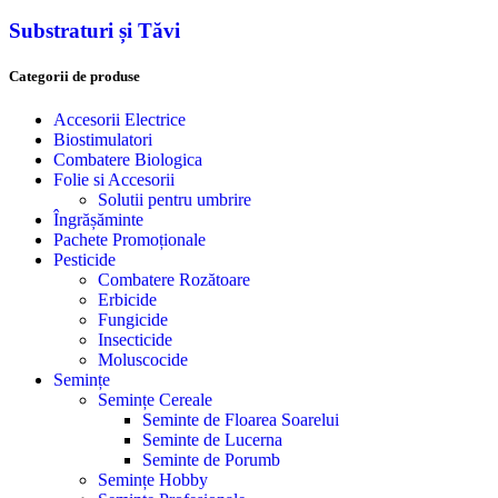
Substraturi și Tăvi
Categorii de produse
Accesorii Electrice
Biostimulatori
Combatere Biologica
Folie si Accesorii
Solutii pentru umbrire
Îngrășăminte
Pachete Promoționale
Pesticide
Combatere Rozătoare
Erbicide
Fungicide
Insecticide
Moluscocide
Semințe
Semințe Cereale
Seminte de Floarea Soarelui
Seminte de Lucerna
Seminte de Porumb
Semințe Hobby