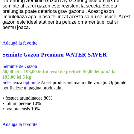
Barenbrug Seminte Gazon Dry & Strong este un mix de
seminte al carui gazon este rezistent la seceta. Seceta
prelungita poate deteriora grav gazonul. Acest gazon
imbuteliaza apa in asa fel incat acesta sa nu se usuce. Acest
gazon este ideal atat pentru peluze ornamentale, cat si
pentru joaca.
Adaugă la favorite
Seminte Gazon Premium WATER SAVER
Seminte de Gazon
50,00
lei
–
193,00
lei
Interval de prețuri: 50,00 lei până la
193,00 lei
5 kg
Selectează opțiunile
Acest produs are mai multe variații. Opțiunile
pot fi alese în pagina produsului.
• festuca arundinacea 80%
• lolium perene 10%
• poa pratensis 10%
Adaugă la favorite