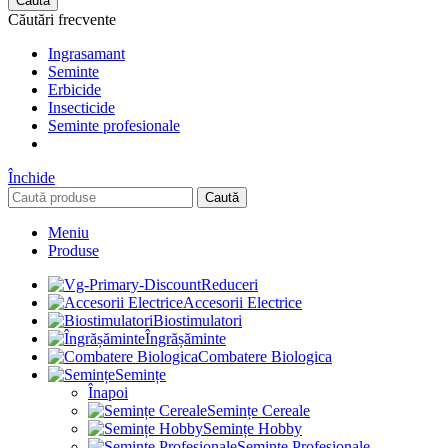
Caută
Căutări frecvente
Ingrasamant
Seminte
Erbicide
Insecticide
Seminte profesionale
Închide
Caută
Meniu
Produse
Reduceri
Accesorii Electrice
Biostimulatori
Îngrășăminte
Combatere Biologica
Semințe
Înapoi
Semințe Cereale
Semințe Hobby
Semințe Profesionale