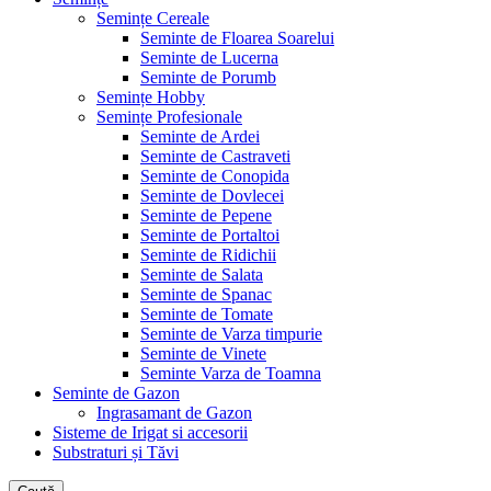
Semințe Cereale
Seminte de Floarea Soarelui
Seminte de Lucerna
Seminte de Porumb
Semințe Hobby
Semințe Profesionale
Seminte de Ardei
Seminte de Castraveti
Seminte de Conopida
Seminte de Dovlecei
Seminte de Pepene
Seminte de Portaltoi
Seminte de Ridichii
Seminte de Salata
Seminte de Spanac
Seminte de Tomate
Seminte de Varza timpurie
Seminte de Vinete
Seminte Varza de Toamna
Seminte de Gazon
Ingrasamant de Gazon
Sisteme de Irigat si accesorii
Substraturi și Tăvi