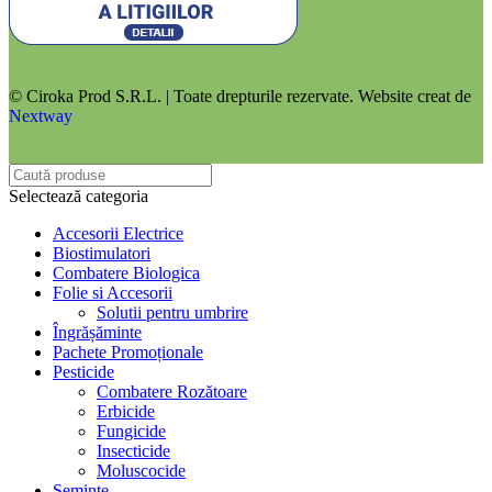
© Ciroka Prod S.R.L. | Toate drepturile rezervate. Website creat de
Nextway
Selectează categoria
Accesorii Electrice
Biostimulatori
Combatere Biologica
Folie si Accesorii
Solutii pentru umbrire
Îngrășăminte
Pachete Promoționale
Pesticide
Combatere Rozătoare
Erbicide
Fungicide
Insecticide
Moluscocide
Semințe