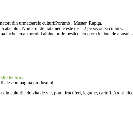
atori din urmatoarele culturi:Porumb , Mustar, Rapiţa.
si a atacului. Numarul de tratamente este de 1-2 pe sezon si cultura.
dupa incheierea zborului albinelor domestice, cu o ora inainte de apusul so
0,00 lei
buc.
fi alese în pagina produsului.
 din culturile de vita de vie, pomi fructiferi, legume, cartofi. Are si efec