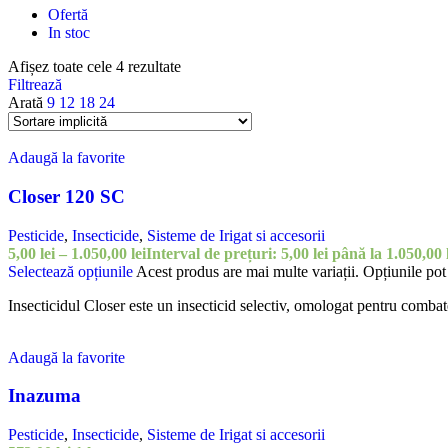
Ofertă
In stoc
Afișez toate cele 4 rezultate
Filtrează
Arată
9
12
18
24
Adaugă la favorite
Closer 120 SC
Pesticide
,
Insecticide
,
Sisteme de Irigat si accesorii
5,00
lei
–
1.050,00
lei
Interval de prețuri: 5,00 lei până la 1.050,00 
Selectează opțiunile
Acest produs are mai multe variații. Opțiunile pot 
Insecticidul Closer este un insecticid selectiv, omologat pentru combater
Adaugă la favorite
Inazuma
Pesticide
,
Insecticide
,
Sisteme de Irigat si accesorii