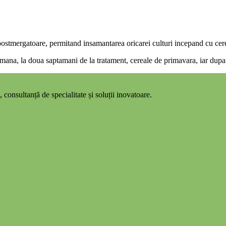
postmergatoare, permitand insamantarea oricarei culturi incepand cu ce
semana, la doua saptamani de la tratament, cereale de primavara, iar du
 consultanță de specialitate și soluții inovatoare.