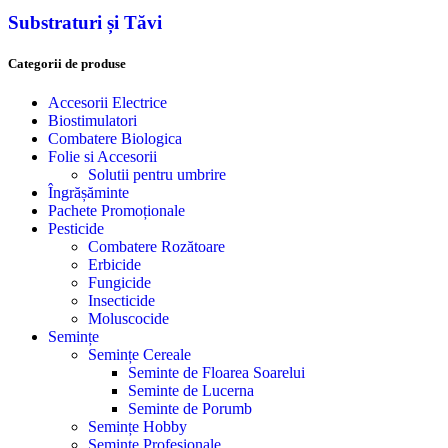
Substraturi și Tăvi
Categorii de produse
Accesorii Electrice
Biostimulatori
Combatere Biologica
Folie si Accesorii
Solutii pentru umbrire
Îngrășăminte
Pachete Promoționale
Pesticide
Combatere Rozătoare
Erbicide
Fungicide
Insecticide
Moluscocide
Semințe
Semințe Cereale
Seminte de Floarea Soarelui
Seminte de Lucerna
Seminte de Porumb
Semințe Hobby
Semințe Profesionale