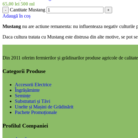
65,00
lei
500 ml
Cantitate Mustang
-
+
Adaugă în coș
Mustang
nu are actiune remanenta: nu influenteaza negativ culturile 
Daca cultura tratata cu Mustang este distrusa din alte motive, se pot 
Din 2011 oferim fermierilor și grădinarilor produse agricole de calitate,
Categorii Produse
Accesorii Electrice
Îngrășăminte
Semințe
Substraturi și Tăvi
Unelte și Mașini de Grădinărit
Pachete Promoționale
Profilul Companiei