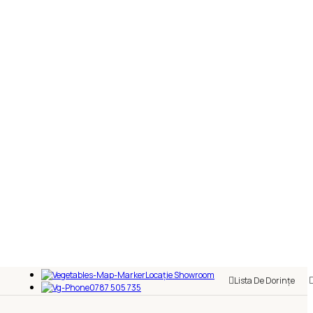
Locație Showroom
Lista De Dorințe
0787 505 735