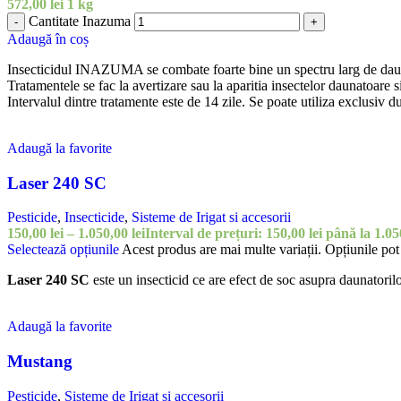
572,00
lei
1 kg
Cantitate Inazuma
-
+
Adaugă în coș
Insecticidul INAZUMA se combate foarte bine un spectru larg de daun
Tratamentele se fac la avertizare sau la aparitia insectelor daunatoare 
Intervalul dintre tratamente este de 14 zile. Se poate utiliza exclusiv 
Adaugă la favorite
Laser 240 SC
Pesticide
,
Insecticide
,
Sisteme de Irigat si accesorii
150,00
lei
–
1.050,00
lei
Interval de prețuri: 150,00 lei până la 1.05
Selectează opțiunile
Acest produs are mai multe variații. Opțiunile pot 
Laser 240 SC
este un insecticid ce are efect de soc asupra daunatorilor
Adaugă la favorite
Mustang
Pesticide
,
Sisteme de Irigat si accesorii