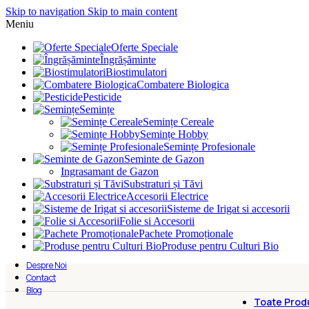
Skip to navigation
Skip to main content
Meniu
Oferte Speciale
Îngrășăminte
Biostimulatori
Combatere Biologica
Pesticide
Semințe
Semințe Cereale
Semințe Hobby
Semințe Profesionale
Seminte de Gazon
Ingrasamant de Gazon
Substraturi și Tăvi
Accesorii Electrice
Sisteme de Irigat si accesorii
Folie si Accesorii
Pachete Promoționale
Produse pentru Culturi Bio
Despre Noi
Contact
Blog
Toate Prod