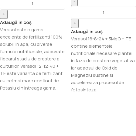
-
+
Adaugă în coș
+
Verasol este o gama
Adaugă în coș
excelenta de fertilizanti 100%
Verasol 16-8-24 + 3MgO + TE
solubili in apa, cu diverse
contine elementele
formule nutritionale, adecvate
nutritionale necesare plantei
fiecarui stadiu de crestere a
in faza de crestere vegetativa
culturilor. Verasol 12-12-40 +
iar adaosul de Oxid de
TE este varianta de fertilizant
Magneziu sustine si
cu cel mai mare continut de
accelereaza procesul de
Potasiu din intreaga gama.
fotosinteza.