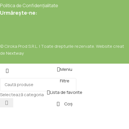
Politica de Confidențialitate
Urmărește-ne:
© Ciroka Prod S.R.L. | Toate drepturile rezervate. Website creat
de
Nextway
Meniu
Filtre
Lista de favorite
Selectează categoria
Coș