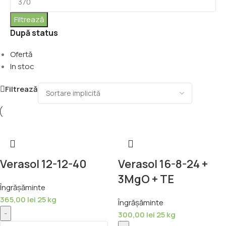
Filtrează
După status
Ofertă
In stoc
Filtrează
Verasol 12-12-40
Verasol 16-8-24 +
3MgO + TE
Îngrășăminte
365,00
lei
25 kg
Îngrășăminte
-
300,00
lei
25 kg