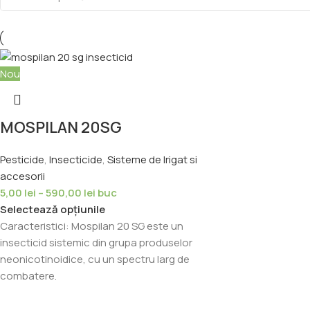
Nou
MOSPILAN 20SG
Pesticide
,
Insecticide
,
Sisteme de Irigat si
accesorii
5,00
lei
–
590,00
lei
buc
Selectează opțiunile
Caracteristici: Mospilan 20 SG este un
insecticid sistemic din grupa produselor
neonicotinoidice, cu un spectru larg de
combatere.