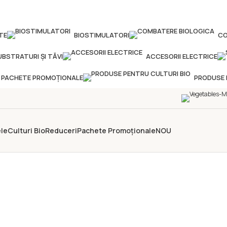
TE
BIOSTIMULATORI
CO
UBSTRATURI ȘI TĂVI
ACCESORII ELECTRICE
PACHETE PROMOȚIONALE
PRODUSE 
le
Culturi Bio
Reduceri
Pachete Promoționale
NOU