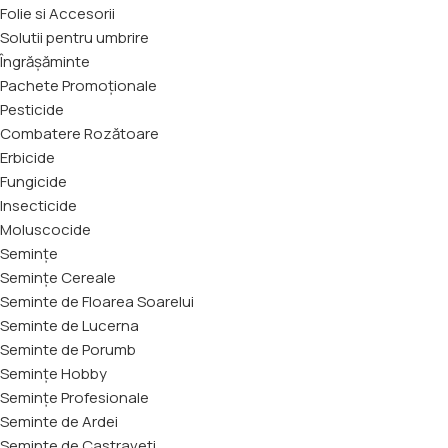
Folie si Accesorii
Solutii pentru umbrire
Îngrășăminte
Pachete Promoționale
Pesticide
Combatere Rozătoare
Erbicide
Fungicide
Insecticide
Moluscocide
Semințe
Semințe Cereale
Seminte de Floarea Soarelui
Seminte de Lucerna
Seminte de Porumb
Semințe Hobby
Semințe Profesionale
Seminte de Ardei
Seminte de Castraveti