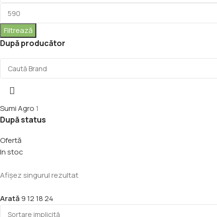
Filtrează
După producător
Sumi Agro
1
După status
Ofertă
In stoc
Afișez singurul rezultat
Arată
9
12
18
24