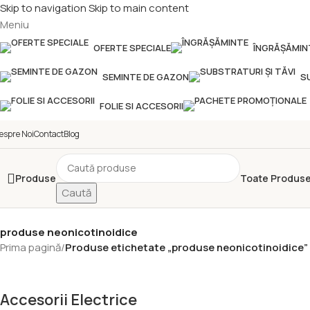
Skip to navigation
Skip to main content
Meniu
OFERTE SPECIALE
ÎNGRĂȘĂMIN
SEMINTE DE GAZON
S
FOLIE SI ACCESORII
espre Noi
Contact
Blog
Produse
Toate Produse
Caută
produse neonicotinoidice
Prima pagină
/
Produse etichetate „produse neonicotinoidice”
Accesorii Electrice