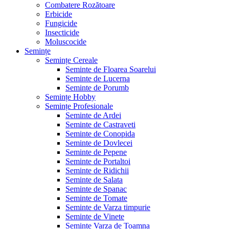
Combatere Rozătoare
Erbicide
Fungicide
Insecticide
Moluscocide
Semințe
Semințe Cereale
Seminte de Floarea Soarelui
Seminte de Lucerna
Seminte de Porumb
Semințe Hobby
Semințe Profesionale
Seminte de Ardei
Seminte de Castraveti
Seminte de Conopida
Seminte de Dovlecei
Seminte de Pepene
Seminte de Portaltoi
Seminte de Ridichii
Seminte de Salata
Seminte de Spanac
Seminte de Tomate
Seminte de Varza timpurie
Seminte de Vinete
Seminte Varza de Toamna