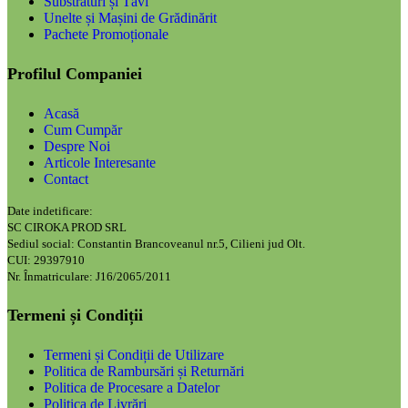
Substraturi și Tăvi
Unelte și Mașini de Grădinărit
Pachete Promoționale
Profilul Companiei
Acasă
Cum Cumpăr
Despre Noi
Articole Interesante
Contact
Date indetificare:
SC CIROKA PROD SRL
Sediul social: Constantin Brancoveanul nr.5, Cilieni jud Olt.
CUI: 29397910
Nr. Înmatriculare: J16/2065/2011
Termeni și Condiții
Termeni și Condiții de Utilizare
Politica de Rambursări și Returnări
Politica de Procesare a Datelor
Politica de Livrări