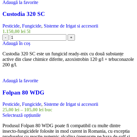
Adaugă la favorite
alese
în
Custodia 320 SC
pagina
produsului.
Pesticide
,
Fungicide
,
Sisteme de Irigat si accesorii
1.150,00
lei
5l
Cantitate
-
+
Custodia
Adaugă în coș
320
SC
Custodia 320 SC este un fungicid ready-mix cu două substanțe
active din clase chimice diferite, azoxistrobin 120 g/l + tebuconazole
200 g/l.
Adaugă la favorite
Folpan 80 WDG
Pesticide
,
Fungicide
,
Sisteme de Irigat si accesorii
Interval
25,00
lei
–
105,00
lei
buc
Acest
de
Selectează opțiunile
produs
prețuri:
Produsul Folpan 80 WDG poate fi compatibil cu multe dintre
are
25,00 lei
insecto-fungicidele folosite in mod curent in Romania, cu exceptia
mai
până
produselor cu reactie puternic alcalina (preparate pe baza de sulf si
multe
la