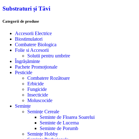
Substraturi și Tăvi
Categorii de produse
Accesorii Electrice
Biostimulatori
Combatere Biologica
Folie si Accesorii
Solutii pentru umbrire
Îngrășăminte
Pachete Promoționale
Pesticide
Combatere Rozătoare
Erbicide
Fungicide
Insecticide
Moluscocide
Semințe
Semințe Cereale
Seminte de Floarea Soarelui
Seminte de Lucerna
Seminte de Porumb
Semințe Hobby