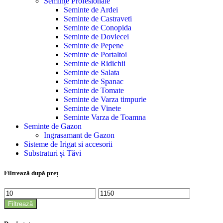
Semințe Profesionale
Seminte de Ardei
Seminte de Castraveti
Seminte de Conopida
Seminte de Dovlecei
Seminte de Pepene
Seminte de Portaltoi
Seminte de Ridichii
Seminte de Salata
Seminte de Spanac
Seminte de Tomate
Seminte de Varza timpurie
Seminte de Vinete
Seminte Varza de Toamna
Seminte de Gazon
Ingrasamant de Gazon
Sisteme de Irigat si accesorii
Substraturi și Tăvi
Filtrează după preț
Preț
Preț
minim
maxim
Filtrează