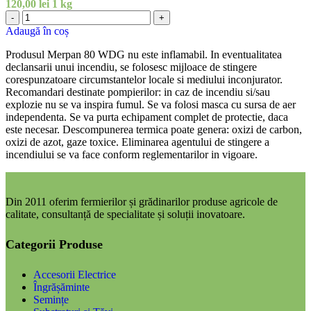
120,00
lei
1 kg
Cantitate
-
+
Merpan
Adaugă în coș
80
WDG
Produsul Merpan 80 WDG nu este inflamabil. In eventualitatea
declansarii unui incendiu, se folosesc mijloace de stingere
corespunzatoare circumstantelor locale si mediului inconjurator.
Recomandari destinate pompierilor: in caz de incendiu si/sau
explozie nu se va inspira fumul. Se va folosi masca cu sursa de aer
independenta. Se va purta echipament complet de protectie, daca
este necesar. Descompunerea termica poate genera: oxizi de carbon,
oxizi de azot, gaze toxice. Eliminarea agentului de stingere a
incendiului se va face conform reglementarilor in vigoare.
Din 2011 oferim fermierilor și grădinarilor produse agricole de
calitate, consultanță de specialitate și soluții inovatoare.
Categorii Produse
Accesorii Electrice
Îngrășăminte
Semințe