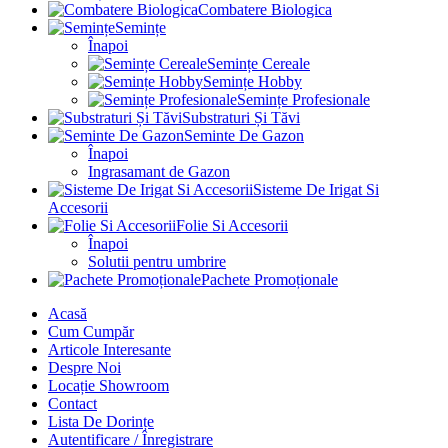
Combatere Biologica
Semințe
Înapoi
Semințe Cereale
Semințe Hobby
Semințe Profesionale
Substraturi Și Tăvi
Seminte De Gazon
Înapoi
Ingrasamant de Gazon
Sisteme De Irigat Si
Accesorii
Folie Si Accesorii
Înapoi
Solutii pentru umbrire
Pachete Promoționale
Acasă
Cum Cumpăr
Articole Interesante
Despre Noi
Locație Showroom
Contact
Lista De Dorințe
Autentificare / Înregistrare