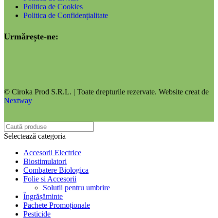
Politica de Cookies
Politica de Confidențialitate
Urmărește-ne:
© Ciroka Prod S.R.L. | Toate drepturile rezervate. Website creat de
Nextway
Selectează categoria
Accesorii Electrice
Biostimulatori
Combatere Biologica
Folie si Accesorii
Solutii pentru umbrire
Îngrășăminte
Pachete Promoționale
Pesticide