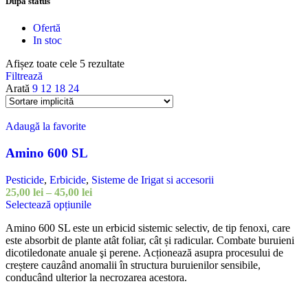
După status
Ofertă
In stoc
Afișez toate cele 5 rezultate
Filtrează
Arată
9
12
18
24
Adaugă la favorite
Amino 600 SL
Pesticide
,
Erbicide
,
Sisteme de Irigat si accesorii
Interval
25,00
lei
–
45,00
lei
Acest
de
Selectează opțiunile
produs
prețuri:
Amino 600 SL este un erbicid sistemic selectiv, de tip fenoxi, care
are
25,00 lei
este absorbit de plante atât foliar, cât și radicular. Combate buruieni
mai
până
dicotiledonate anuale şi perene. Acționează asupra procesului de
multe
la
creștere cauzând anomalii în structura buruienilor sensibile,
variații.
45,00 lei
conducând ulterior la necrozarea acestora.
Opțiunile
pot
fi