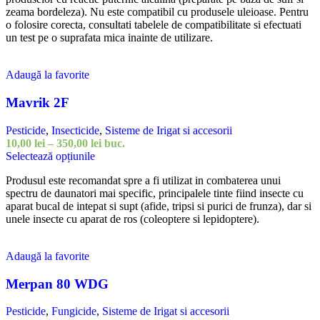
zeama bordeleza). Nu este compatibil cu produsele uleioase. Pentru
variații.
105,00 lei
o folosire corecta, consultati tabelele de compatibilitate si efectuati
Opțiunile
un test pe o suprafata mica inainte de utilizare.
pot
fi
alese
Adaugă la favorite
în
pagina
Mavrik 2F
produsului.
Pesticide
,
Insecticide
,
Sisteme de Irigat si accesorii
Interval
10,00
lei
–
350,00
lei
buc.
Acest
de
Selectează opțiunile
produs
prețuri:
Produsul este recomandat spre a fi utilizat in combaterea unui
are
10,00 lei
spectru de daunatori mai specific, principalele tinte fiind insecte cu
mai
până
aparat bucal de intepat si supt (afide, tripsi si purici de frunza), dar si
multe
la
unele insecte cu aparat de ros (coleoptere si lepidoptere).
variații.
350,00 lei
Opțiunile
pot
Adaugă la favorite
fi
alese
Merpan 80 WDG
în
pagina
produsului.
Pesticide
,
Fungicide
,
Sisteme de Irigat si accesorii