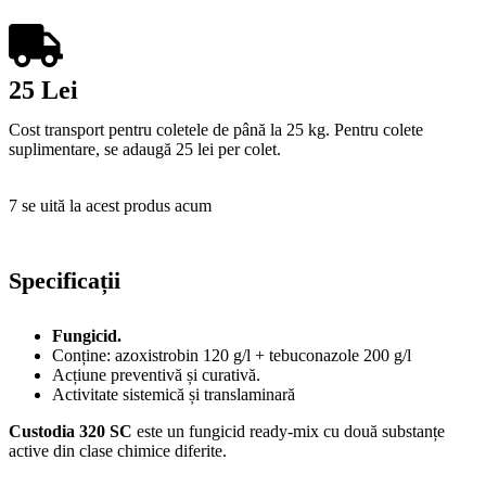
25 Lei
Cost transport pentru coletele de până la 25 kg. Pentru colete
suplimentare, se adaugă 25 lei per colet.
7
se uită la acest produs acum
Specificații
Fungicid.
Conține: azoxistrobin 120 g/l + tebuconazole 200 g/l
Acțiune preventivă și curativă.
Activitate sistemică și translaminară
Custodia 320 SC
este un fungicid ready-mix cu două substanțe
active din clase chimice diferite.