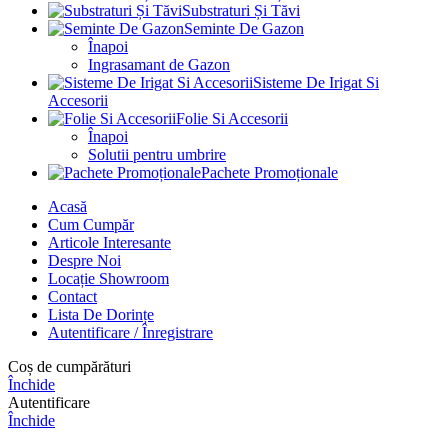
Substraturi Și Tăvi
Seminte De Gazon
Înapoi
Ingrasamant de Gazon
Sisteme De Irigat Si
Accesorii
Folie Si Accesorii
Înapoi
Solutii pentru umbrire
Pachete Promoționale
Acasă
Cum Cumpăr
Articole Interesante
Despre Noi
Locație Showroom
Contact
Lista De Dorințe
Autentificare / Înregistrare
Coș de cumpărături
Închide
Autentificare
Închide