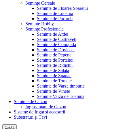
Semințe Cereale
Seminte de Floarea Soarelui
Seminte de Lucerna
Seminte de Porumb
Semințe Hobby
Semințe Profesionale
Seminte de Ardei
Seminte de Castraveti
Seminte de Conopida
Seminte de Dovlecei
Seminte de Pepene
Seminte de Portaltoi
Seminte de Ridichii
Seminte de Salata
Seminte de Spanac
Seminte de Tomate
Seminte de Varza timpurie
Seminte de Vinete
Seminte Varza de Toamna
Seminte de Gazon
Ingrasamant de Gazon
Sisteme de Irigat si accesorii
Substraturi și Tăvi
Caută