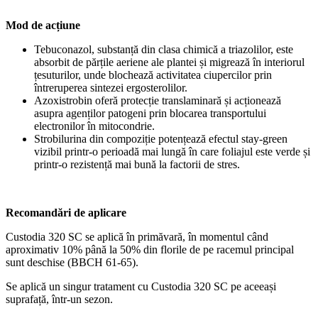
Mod de acțiune
Tebuconazol, substanță din clasa chimică a triazolilor, este
absorbit de părțile aeriene ale plantei și migrează în interiorul
țesuturilor, unde blochează activitatea ciupercilor prin
întreruperea sintezei ergosterolilor.
Azoxistrobin oferă protecție translaminară și acționează
asupra agenților patogeni prin blocarea transportului
electronilor în mitocondrie.
Strobilurina din compoziție potențează efectul stay-green
vizibil printr-o perioadă mai lungă în care foliajul este verde și
printr-o rezistență mai bună la factorii de stres.
Recomandări de aplicare
Custodia 320 SC se aplică în primăvară, în momentul când
aproximativ 10% până la 50% din florile de pe racemul principal
sunt deschise (BBCH 61-65).
Se aplică un singur tratament cu Custodia 320 SC pe aceeași
suprafață, într-un sezon.