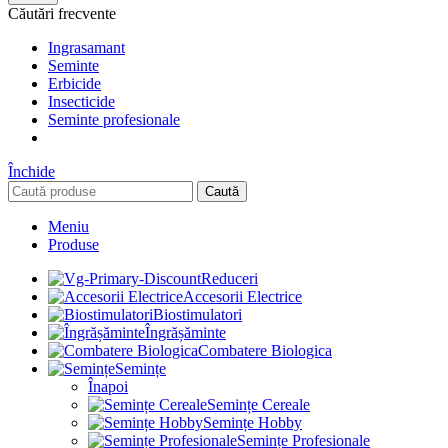
Căutări frecvente
Ingrasamant
Seminte
Erbicide
Insecticide
Seminte profesionale
Închide
Caută
Meniu
Produse
Reduceri
Accesorii Electrice
Biostimulatori
Îngrășăminte
Combatere Biologica
Semințe
Înapoi
Semințe Cereale
Semințe Hobby
Semințe Profesionale