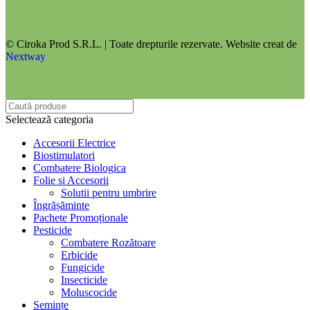
© Ciroka Prod S.R.L. | Toate drepturile rezervate. Website creat de
Nextway
Selectează categoria
Accesorii Electrice
Biostimulatori
Combatere Biologica
Folie si Accesorii
Solutii pentru umbrire
Îngrășăminte
Pachete Promoționale
Pesticide
Combatere Rozătoare
Erbicide
Fungicide
Insecticide
Moluscocide
Semințe