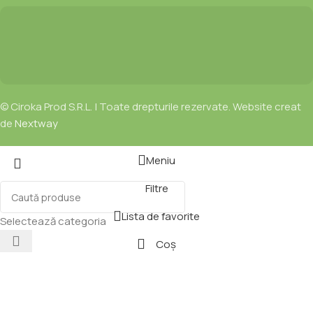
© Ciroka Prod S.R.L. | Toate drepturile rezervate. Website creat
de
Nextway
Meniu
Filtre
Lista de favorite
Selectează categoria
Coș