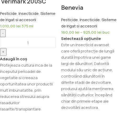
Verimark 200SC
Benevia
Pesticide
,
Insecticide
,
Sisteme
de Irigat si accesorii
Pesticide
,
Insecticide
,
Sisteme
1.010,00
lei
375 ml
de Irigat si accesorii
160,00
lei
–
925,00
lei
buc
-
Selectează opțiunile
Este un insecticid avansat
care oferă protecție de lungă
+
durată împotriva unei game
Adaugă în coș
largi de dăunători. Datorită
Protejeaza cultura inca de la
modului său unic de acțiune,
inceputul perioadei de
controlând dăunătorii în
vegetatie si creeaza
diferite stadii de dezvoltare,
oportunitatea unor productii
produsul ajută la menținerea
mult imbunatatite, prin
sănătății culturilor, începând
reducerea stresului asupra
chiar din primele etape ale
rasadurilor
dezvoltării acestora.
rasarite/transplantare