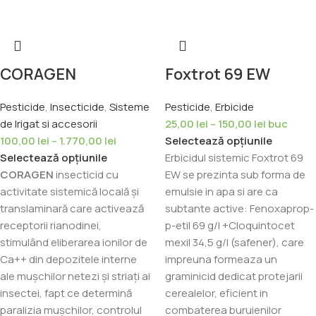
CORAGEN
Foxtrot 69 EW
Pesticide
,
Insecticide
,
Sisteme
Pesticide
,
Erbicide
de Irigat si accesorii
25,00
lei
–
150,00
lei
buc
100,00
lei
–
1.770,00
lei
Selectează opțiunile
Selectează opțiunile
Erbicidul sistemic Foxtrot 69
CORAGEN
insecticid cu
EW se prezinta sub forma de
activitate sistemică locală și
emulsie in apa si are ca
translaminară care activează
subtante active: Fenoxaprop-
receptorii rianodinei,
p-etil 69 g/l +Cloquintocet
stimulând eliberarea ionilor de
mexil 34,5 g/l (safener), care
Ca++ din depozitele interne
impreuna formeaza un
ale mușchilor netezi și striaţi ai
graminicid dedicat protejarii
insectei, fapt ce determină
cerealelor, eficient in
paralizia mușchilor, controlul
combaterea buruienilor