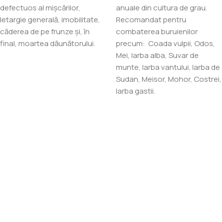
defectuos al mișcărilor,
anuale din cultura de grau.
letargie generală, imobilitate,
Recomandat pentru
căderea de pe frunze și, în
combaterea buruienilor
final, moartea dăunătorului.
precum: Coada vulpii, Odos,
Mei, Iarba alba, Suvar de
munte, Iarba vantului, Iarba de
Sudan, Meisor, Mohor, Costrei,
Iarba gastii.