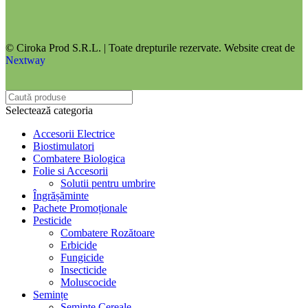
© Ciroka Prod S.R.L. | Toate drepturile rezervate. Website creat de
Nextway
Selectează categoria
Accesorii Electrice
Biostimulatori
Combatere Biologica
Folie si Accesorii
Solutii pentru umbrire
Îngrășăminte
Pachete Promoționale
Pesticide
Combatere Rozătoare
Erbicide
Fungicide
Insecticide
Moluscocide
Semințe
Semințe Cereale