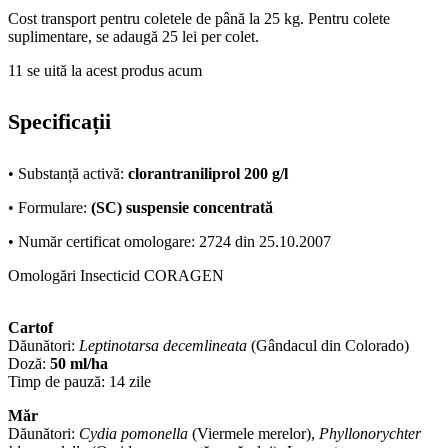
Cost transport pentru coletele de până la 25 kg. Pentru colete
suplimentare, se adaugă 25 lei per colet.
11
se uită la acest produs acum
Specificații
• Substanță activă:
clorantraniliprol 200 g/l
• Formulare:
(SC) suspensie concentrată
• Număr certificat omologare: 2724 din 25.10.2007
Omologări Insecticid CORAGEN
Cartof
Dăunători:
Leptinotarsa decemlineata
(Gândacul din Colorado)
Doză:
50 ml/ha
Timp de pauză: 14 zile
Măr
Dăunători:
Cydia pomonella
(Viermele merelor),
Phyllonorychter