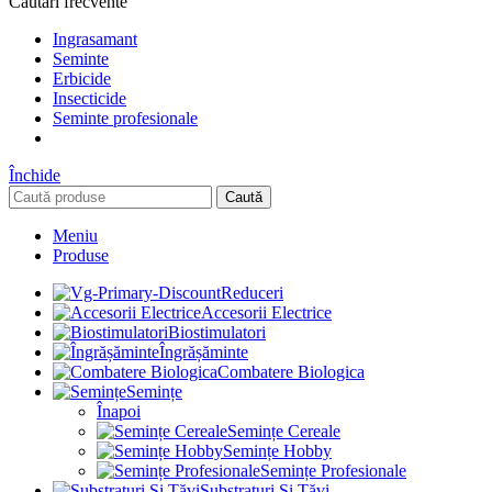
Căutări frecvente
Ingrasamant
Seminte
Erbicide
Insecticide
Seminte profesionale
Închide
Caută
Meniu
Produse
Reduceri
Accesorii Electrice
Biostimulatori
Îngrășăminte
Combatere Biologica
Semințe
Înapoi
Semințe Cereale
Semințe Hobby
Semințe Profesionale
Substraturi Și Tăvi