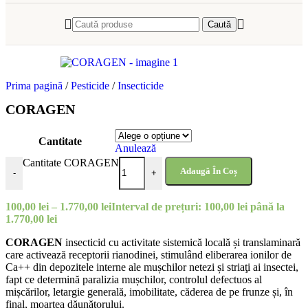
Caută
Prima pagină
/
Pesticide
/
Insecticide
CORAGEN
Cantitate
Anulează
Cantitate CORAGEN
Adaugă În Coș
-
+
100,00
lei
–
1.770,00
lei
Interval de prețuri: 100,00 lei până la
1.770,00 lei
CORAGEN
insecticid cu activitate sistemică locală și translaminară
care activează receptorii rianodinei, stimulând eliberarea ionilor de
Ca++ din depozitele interne ale mușchilor netezi și striaţi ai insectei,
fapt ce determină paralizia mușchilor, controlul defectuos al
mișcărilor, letargie generală, imobilitate, căderea de pe frunze și, în
final, moartea dăunătorului.