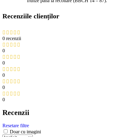
frunze până la recoltare (BBCH 14 – 87).
Recenziile clienților
0 recenzii
0
0
0
0
0
Recenzii
Resetare filtre
Doar cu imagini