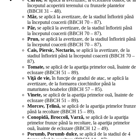
începutul acoperirii terenului cu frunzele plantelor
(BBCH 31 – 48).
Măr,
se aplică la avertizare, de la stadiul înfloririi până
la începutul coacerii (BBCH 70 – 87).
Păr,
se aplică la avertizare, de la stadiul înfloririi până
la începutul coacerii (BBCH 70 – 87).
Prun,
se aplică la avertizare, de la stadiul înfloririi până
la începutul coacerii (BBCH 70 – 87).
Cais, Piersic, Nectarin,
se aplică la avertizare, de la
stadiul înfloririi până la începutul coacerii (BBCH 70 –
87).
Tomate,
se aplică de la apariţia primelor ouă, înainte de
eclozare (BBCH 51 – 89).
Viţă de vie,
în funcţie de gradul de atac, se aplică la
avertizare, de la formarea ciorchinilor până la
maturitatea boabelor (BBCH 57 – 85).
Vinete,
se aplică de la apariţia primelor ouă, înainte de
eclozare (BBCH 51 – 89).
Morcov, Țelină,
se aplică de la apariţia primelor frunze
până la recoltare (BBCH 15 – 89).
Conopidă, Broccoli, Varză,
se aplică de la apariţia
primelor frunze până la recoltare, la apariţia primelor
ouă, înainte de eclozare (BBCH 12 – 49).
Porumb, Porumb dulce,
se aplică de la stadiul de 4