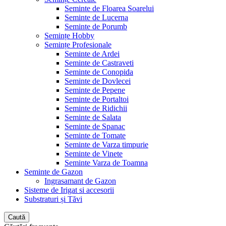
Seminte de Floarea Soarelui
Seminte de Lucerna
Seminte de Porumb
Semințe Hobby
Semințe Profesionale
Seminte de Ardei
Seminte de Castraveti
Seminte de Conopida
Seminte de Dovlecei
Seminte de Pepene
Seminte de Portaltoi
Seminte de Ridichii
Seminte de Salata
Seminte de Spanac
Seminte de Tomate
Seminte de Varza timpurie
Seminte de Vinete
Seminte Varza de Toamna
Seminte de Gazon
Ingrasamant de Gazon
Sisteme de Irigat si accesorii
Substraturi și Tăvi
Caută