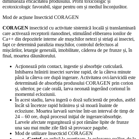
diminuează eficacitatea produsului. Profil toxicologic și
ecotoxicologic favorabil, sigur pentru om și mediul înconjurător.
Mod de acțiune Insecticid CORAGEN
CORAGEN
insecticid cu activitate sistemică locală și translaminară
care activează receptorii rianodinei, stimulând eliberarea ionilor de
Ca++ din depozitele interne ale mușchilor netezi și striaţi ai insectei,
fapt ce determină paralizia mușchilor, controlul defectuos al
mișcărilor, letargie generală, imobilitate, căderea de pe frunze și, în
final, moartea dăunătorului.
Acţionează prin contact, ingestie și absorbţie cuticulară.
Inhibarea hrănirii insectei survine rapid, de la câteva minute
până la câteva ore după ingerare. Activitatea ovi-larvicidă este
determinată de absorbția produsului CORAGEN prin corion
și, ulterior, pe cale orală, larva neonată ingerând corionul în
momentul ecloziunii.
În acest stadiu, larva ingeră o doză suficientă de produs, astfel
încât să înceteze rapid hrănirea și să moară înainte de
ecloziune. Moartea larvară survine într-un interval de timp de
24 – 60 ore, după procesul iniţial de ingerare/absorbţie.
Larvele afectate regurgitează și pot rămâne lipite de frunze
una sau mai multe zile fără să provoace pagube.
Mod de utilizare Insecticid CORAGEN
Cartof,
se aplică la avertizare, la eclozarea ouălor, de la