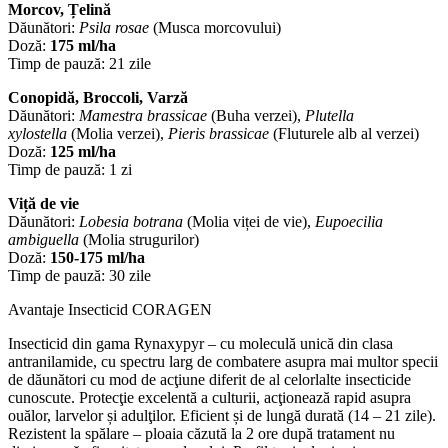
Morcov, Țelină
Dăunători:
Psila rosae
(Musca morcovului)
Doză:
175 ml/ha
Timp de pauză: 21 zile
Conopidă, Broccoli, Varză
Dăunători:
Mamestra brassicae
(Buha verzei),
Plutella
xylostella
(Molia verzei),
Pieris brassicae
(Fluturele alb al verzei)
Doză:
125 ml/ha
Timp de pauză: 1 zi
Viță de vie
Dăunători:
Lobesia botrana
(Molia viței de vie),
Eupoecilia
ambiguella
(Molia strugurilor)
Doză:
150-175 ml/ha
Timp de pauză: 30 zile
Avantaje Insecticid CORAGEN
Insecticid din gama Rynaxypyr – cu moleculă unică din clasa
antranilamide, cu spectru larg de combatere asupra mai multor specii
de dăunători cu mod de acţiune diferit de al celorlalte insecticide
cunoscute. Protecţie excelentă a culturii, acţionează rapid asupra
ouălor, larvelor și adulţilor. Eficient și de lungă durată (14 – 21 zile).
Rezistent la spălare – ploaia căzută la 2 ore după tratament nu