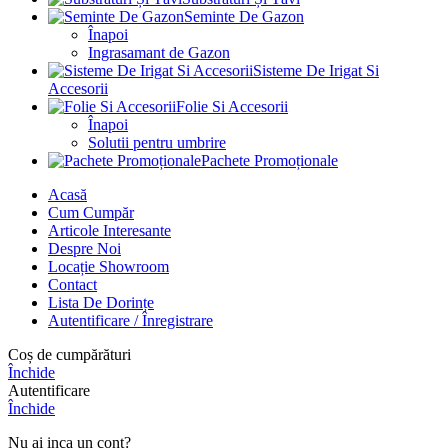
Seminte De Gazon
Înapoi
Ingrasamant de Gazon
Sisteme De Irigat Si
Accesorii
Folie Si Accesorii
Înapoi
Solutii pentru umbrire
Pachete Promoționale
Acasă
Cum Cumpăr
Articole Interesante
Despre Noi
Locație Showroom
Contact
Lista De Dorințe
Autentificare / Înregistrare
Coș de cumpărături
Închide
Autentificare
Închide
Nu ai inca un cont?