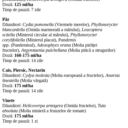
Doză:
125 ml/ha
Timp de pauză: 7 zile
Păr
Dăunători:
Cydia pomonella
(Viermele merelor),
Phyllonorycter
blancardella
(Omida marmorată a mărului),
Leucoptera
scitella
(Minierul circular al mărului),
Phyllonorycter
corylifoliella
(Minierul placat), P
andemis
spp.
(Pandemisul),
Adoxophyes orana
(Molia pieliței
fructelor),
Argyrotaenia pulchellana
(Molia pitică a strugurilor)
Doză:
160-175 ml/ha
Timp de pauză: 14 zile
Cais, Piersic, Nectarin
Dăunători:
Cydya molesta
(Molia europeană a fructelor),
Anarsia
lineatella
(Molia vărgată)
Doză:
175 ml/ha
Timp de pauză: 14 zile
Vinete
Dăunători:
Helicoverpa armigera
(Omida fructelor),
Tuta
absoluta
(Molia minieră a frunzelor de tomate)
Doză:
175 ml/ha
Timp de pauză: 1 zi