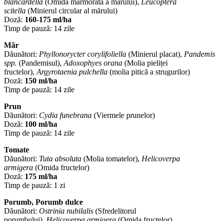
blancardella
(Omida marmorată a mărului),
Leucoptera
scitella
(Minierul circular al mărului)
Doză:
160-175 ml/ha
Timp de pauză: 14 zile
Măr
Dăunători:
Phyllonorycter corylifoliella
(Minierul placat),
Pandemis
spp.
(Pandemisul),
Adoxophyes orana
(Molia pieliței
fructelor),
Argyrotaenia pulchella
(molia pitică a strugurilor)
Doză:
150 ml/ha
Timp de pauză: 14 zile
Prun
Dăunători:
Cydia funebrana
(Viermele prunelor)
Doză:
100 ml/ha
Timp de pauză: 14 zile
Tomate
Dăunători:
Tuta absoluta
(Molia tomatelor),
Helicoverpa
armigera
(Omida fructelor)
Doză:
175 ml/ha
Timp de pauză: 1 zi
Porumb, Porumb dulce
Dăunători:
Ostrinia nubilalis
(Sfredelitorul
porumbului),
Helicoverpa armigera
(Omida fructelor)