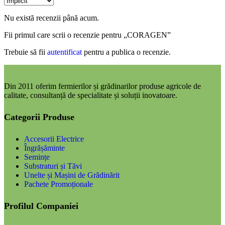
Nu există recenzii până acum.
Fii primul care scrii o recenzie pentru „CORAGEN”
Trebuie să fii
autentificat
pentru a publica o recenzie.
Din 2011 oferim fermierilor și grădinarilor produse agricole de
calitate, consultanță de specialitate și soluții inovatoare.
Categorii Produse
Accesorii Electrice
Îngrășăminte
Semințe
Substraturi și Tăvi
Unelte și Mașini de Grădinărit
Pachete Promoționale
Profilul Companiei