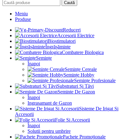
Caută
Meniu
Produse
Reduceri
Accesorii Electrice
Biostimulatori
Îngrășăminte
Combatere Biologica
Semințe
Înapoi
Semințe Cereale
Semințe Hobby
Semințe Profesionale
Substraturi Și Tăvi
Seminte De Gazon
Înapoi
Ingrasamant de Gazon
Sisteme De Irigat Si
Accesorii
Folie Si Accesorii
Înapoi
Solutii pentru umbrire
Pachete Promoționale