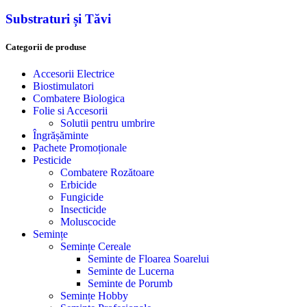
Substraturi și Tăvi
Categorii de produse
Accesorii Electrice
Biostimulatori
Combatere Biologica
Folie si Accesorii
Solutii pentru umbrire
Îngrășăminte
Pachete Promoționale
Pesticide
Combatere Rozătoare
Erbicide
Fungicide
Insecticide
Moluscocide
Semințe
Semințe Cereale
Seminte de Floarea Soarelui
Seminte de Lucerna
Seminte de Porumb
Semințe Hobby