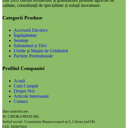
Din 2011 oferim fermierilor și grădinarilor produse agricole de
calitate, consultanță de specialitate și soluții inovatoare.
Categorii Produse
Accesorii Electrice
Îngrășăminte
Semințe
Substraturi și Tăvi
Unelte și Mașini de Grădinărit
Pachete Promoționale
Profilul Companiei
Acasă
Cum Cumpăr
Despre Noi
Articole Interesante
Contact
Date indetificare:
SC CIROKA PROD SRL
Sediul social: Constantin Brancoveanul nr.5, Cilieni jud Olt.
CUI: 29397910