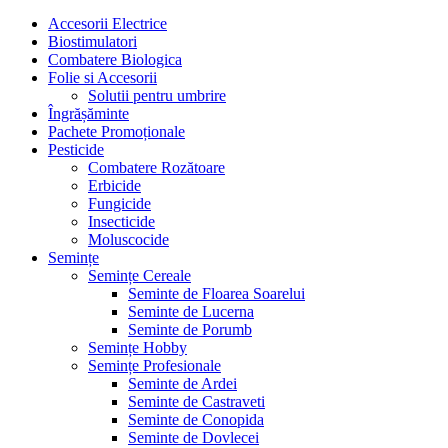
Accesorii Electrice
Biostimulatori
Combatere Biologica
Folie si Accesorii
Solutii pentru umbrire
Îngrășăminte
Pachete Promoționale
Pesticide
Combatere Rozătoare
Erbicide
Fungicide
Insecticide
Moluscocide
Semințe
Semințe Cereale
Seminte de Floarea Soarelui
Seminte de Lucerna
Seminte de Porumb
Semințe Hobby
Semințe Profesionale
Seminte de Ardei
Seminte de Castraveti
Seminte de Conopida
Seminte de Dovlecei