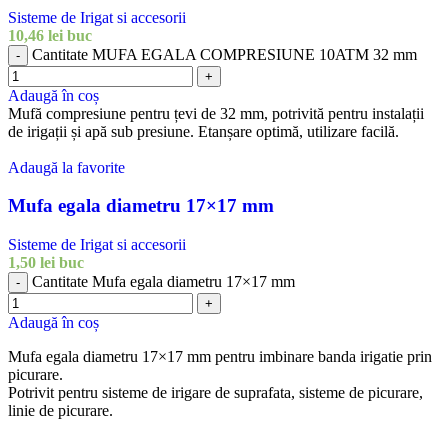
Sisteme de Irigat si accesorii
10,46
lei
buc
Cantitate MUFA EGALA COMPRESIUNE 10ATM 32 mm
-
+
Adaugă în coș
Mufă compresiune pentru țevi de 32 mm, potrivită pentru instalații
de irigații și apă sub presiune. Etanșare optimă, utilizare facilă.
Adaugă la favorite
Mufa egala diametru 17×17 mm
Sisteme de Irigat si accesorii
1,50
lei
buc
Cantitate Mufa egala diametru 17×17 mm
-
+
Adaugă în coș
Mufa egala diametru 17×17 mm pentru imbinare banda irigatie prin
picurare.
Potrivit pentru sisteme de irigare de suprafata, sisteme de picurare,
linie de picurare.