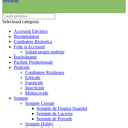
Nextway
Selectează categoria
Accesorii Electrice
Biostimulatori
Combatere Biologica
Folie si Accesorii
Solutii pentru umbrire
Îngrășăminte
Pachete Promoționale
Pesticide
Combatere Rozătoare
Erbicide
Fungicide
Insecticide
Moluscocide
Semințe
Semințe Cereale
Seminte de Floarea Soarelui
Seminte de Lucerna
Seminte de Porumb
Semințe Hobby