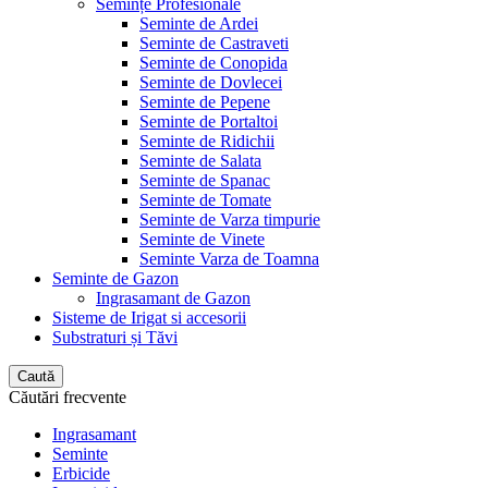
Semințe Profesionale
Seminte de Ardei
Seminte de Castraveti
Seminte de Conopida
Seminte de Dovlecei
Seminte de Pepene
Seminte de Portaltoi
Seminte de Ridichii
Seminte de Salata
Seminte de Spanac
Seminte de Tomate
Seminte de Varza timpurie
Seminte de Vinete
Seminte Varza de Toamna
Seminte de Gazon
Ingrasamant de Gazon
Sisteme de Irigat si accesorii
Substraturi și Tăvi
Caută
Căutări frecvente
Ingrasamant
Seminte
Erbicide