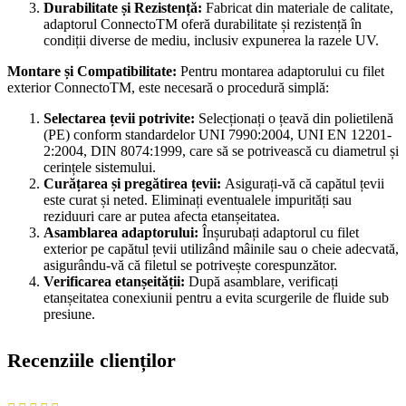
Durabilitate și Rezistență:
Fabricat din materiale de calitate,
adaptorul ConnectoTM oferă durabilitate și rezistență în
condiții diverse de mediu, inclusiv expunerea la razele UV.
Montare și Compatibilitate:
Pentru montarea adaptorului cu filet
exterior ConnectoTM, este necesară o procedură simplă:
Selectarea țevii potrivite:
Selecționați o țeavă din polietilenă
(PE) conform standardelor UNI 7990:2004, UNI EN 12201-
2:2004, DIN 8074:1999, care să se potrivească cu diametrul și
cerințele sistemului.
Curățarea și pregătirea țevii:
Asigurați-vă că capătul țevii
este curat și neted. Eliminați eventualele impurități sau
reziduuri care ar putea afecta etanșeitatea.
Asamblarea adaptorului:
Înșurubați adaptorul cu filet
exterior pe capătul țevii utilizând mâinile sau o cheie adecvată,
asigurându-vă că filetul se potrivește corespunzător.
Verificarea etanșeității:
După asamblare, verificați
etanșeitatea conexiunii pentru a evita scurgerile de fluide sub
presiune.
Recenziile clienților