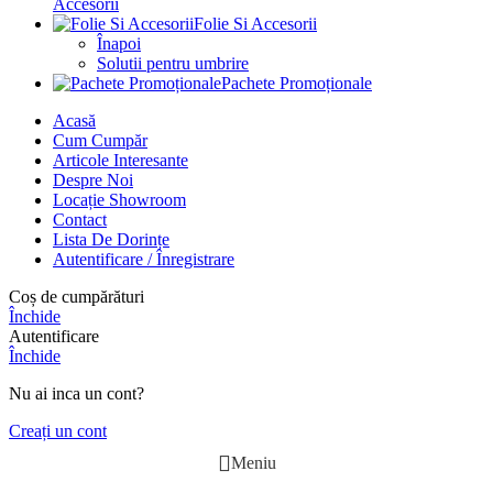
Accesorii
Folie Si Accesorii
Înapoi
Solutii pentru umbrire
Pachete Promoționale
Acasă
Cum Cumpăr
Articole Interesante
Despre Noi
Locație Showroom
Contact
Lista De Dorințe
Autentificare / Înregistrare
Coș de cumpărături
Închide
Autentificare
Închide
Nu ai inca un cont?
Creați un cont
Meniu