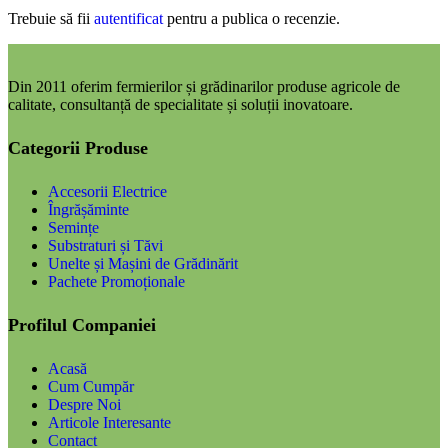
Trebuie să fii
autentificat
pentru a publica o recenzie.
Din 2011 oferim fermierilor și grădinarilor produse agricole de
calitate, consultanță de specialitate și soluții inovatoare.
Categorii Produse
Accesorii Electrice
Îngrășăminte
Semințe
Substraturi și Tăvi
Unelte și Mașini de Grădinărit
Pachete Promoționale
Profilul Companiei
Acasă
Cum Cumpăr
Despre Noi
Articole Interesante
Contact