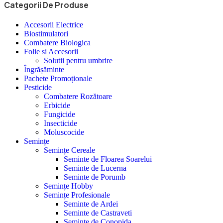
Categorii De Produse
Accesorii Electrice
Biostimulatori
Combatere Biologica
Folie si Accesorii
Solutii pentru umbrire
Îngrășăminte
Pachete Promoționale
Pesticide
Combatere Rozătoare
Erbicide
Fungicide
Insecticide
Moluscocide
Semințe
Semințe Cereale
Seminte de Floarea Soarelui
Seminte de Lucerna
Seminte de Porumb
Semințe Hobby
Semințe Profesionale
Seminte de Ardei
Seminte de Castraveti
Seminte de Conopida