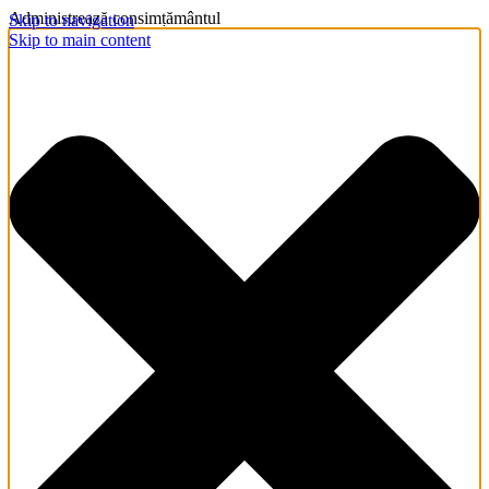
Administrează consimțământul
Skip to navigation
Skip to main content