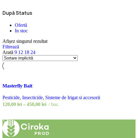
După Status
Ofertă
In stoc
Afișez singurul rezultat
Filtrează
Arată
9
12
18
24
Adaugă la favorite
Masterfly Bait
Pesticide
,
Insecticide
,
Sisteme de Irigat si accesorii
Interval
120,00
lei
–
450,00
lei
buc.
de
Selectează Opțiunile
prețuri:
120,00 lei
până
la