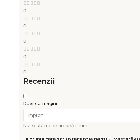
0
0
0
0
0
Recenzii
Doar cu imagini
Nu există recenzii până acum.
Fii primul care scrii o recenzie pentru „Masterfly B