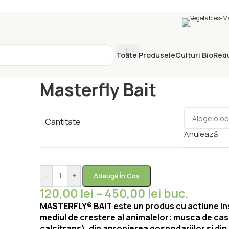
Toate Produsele
Culturi Bio
Red
Prima pagină
/
Pesticide
/
Insecticide
/
Masterfly Bait
Masterfly Bait
Cantitate
Anulează
-
+
Adaugă În Coș
120,00
lei
–
450,00
lei
buc.
MASTERFLY® BAIT este un produs cu actiune ins
mediul de crestere al animalelor: musca de c
calcitrans), din apropierea gospodariilor si din 