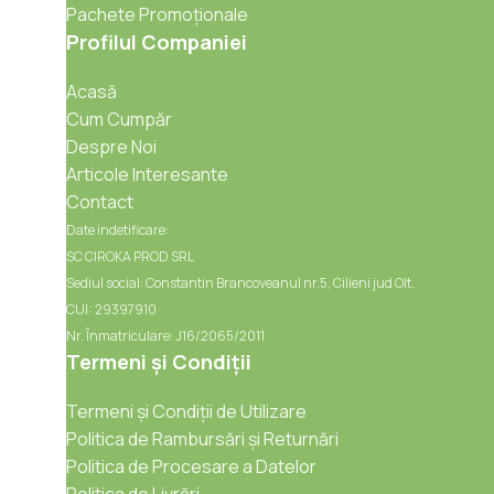
Pachete Promoționale
Profilul Companiei
Acasă
Cum Cumpăr
Despre Noi
Articole Interesante
Contact
Date indetificare:
SC CIROKA PROD SRL
Sediul social: Constantin Brancoveanul nr.5, Cilieni jud Olt.
CUI: 29397910
Nr. Înmatriculare: J16/2065/2011
Termeni și Condiții
Termeni și Condiții de Utilizare
Politica de Rambursări și Returnări
Politica de Procesare a Datelor
Politica de Livrări