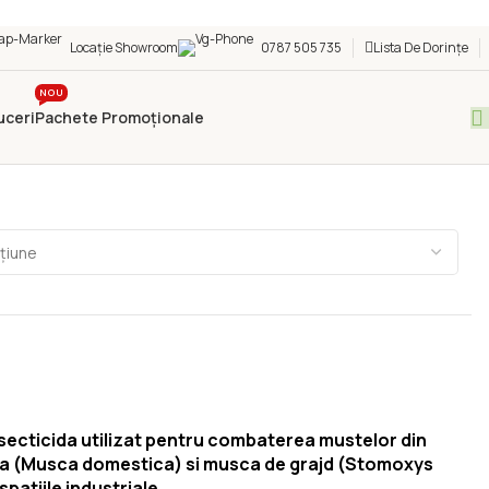
Locație Showroom
0787 505 735
Lista De Dorințe
NOU
uceri
Pachete Promoționale
ecticida utilizat pentru combaterea mustelor din
asa (Musca domestica) si musca de grajd (Stomoxys
spatiile industriale.