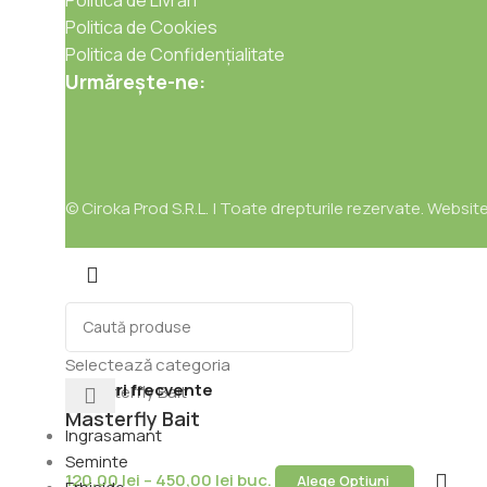
Politica de Cookies
Politica de Confidențialitate
Urmărește-ne:
© Ciroka Prod S.R.L. | Toate drepturile rezervate. Websit
Selectează categoria
Căutări frecvente
Masterfly Bait
Ingrasamant
Seminte
120,00
lei
–
450,00
lei
buc.
Alege Opțiuni