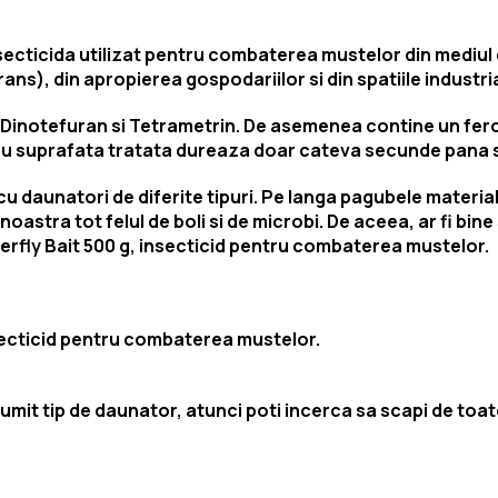
ecticida utilizat pentru combaterea mustelor din mediul
s), din apropierea gospodariilor si din spatiile industria
Dinotefuran si Tetrametrin. De asemenea contine un ferom
cu suprafata tratata dureaza doar cateva secunde pana 
cu daunatori de diferite tipuri. Pe langa pagubele material
astra tot felul de boli si de microbi. De aceea, ar fi bine 
rfly Bait 500 g, insecticid pentru combaterea mustelor.
secticid pentru combaterea mustelor.
numit tip de daunator, atunci poti incerca sa scapi de toat