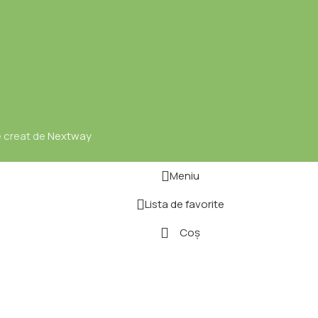
e creat de
Nextway
Meniu
Lista de favorite
Coș