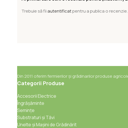
Trebuie să fii
autentificat
pentru a publica o recenzie.
Din 2011 oferim fermierilor și grădinarilor produse agricol
Categorii Produse
Accesorii Electrice
Îngrășăminte
Semințe
Substraturi și Tăvi
Unelte și Mașini de Grădinărit