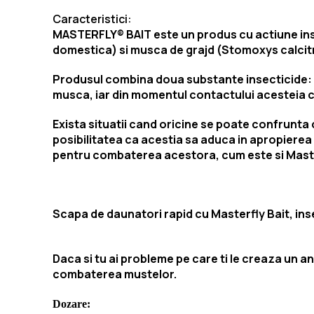
Caracteristici:
MASTERFLY® BAIT este un produs cu actiune ins
domestica) si musca de grajd (Stomoxys calcitran
Produsul combina doua substante insecticide: 
musca, iar din momentul contactului acesteia 
Exista situatii cand oricine se poate confrunta 
posibilitatea ca acestia sa aduca in apropierea no
pentru combaterea acestora, cum este si Maste
Scapa de daunatori rapid cu Masterfly Bait, in
Daca si tu ai probleme pe care ti le creaza un a
combaterea mustelor.
Dozare: