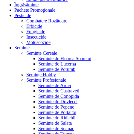
Îngrășăminte
Pachete Promoționale
Pesticide
Combatere Rozătoare
Erbicide
Fungicide
Insecticide
Moluscocide
Semințe
Semințe Cereale
Seminte de Floarea Soarelui
Seminte de Lucerna
Seminte de Porumb
Semințe Hobby
Semințe Profesionale
Seminte de Ardei
Seminte de Castraveti
Seminte de Conopida
Seminte de Dovlecei
Seminte de Pepene
Seminte de Portaltoi
Seminte de Ridichii
Seminte de Salata
Seminte de Spanac
Seminte de Tomate