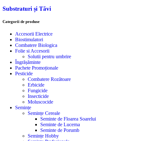
Substraturi și Tăvi
Categorii de produse
Accesorii Electrice
Biostimulatori
Combatere Biologica
Folie si Accesorii
Solutii pentru umbrire
Îngrășăminte
Pachete Promoționale
Pesticide
Combatere Rozătoare
Erbicide
Fungicide
Insecticide
Moluscocide
Semințe
Semințe Cereale
Seminte de Floarea Soarelui
Seminte de Lucerna
Seminte de Porumb
Semințe Hobby