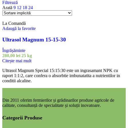
Filtrează
Arată
9
12
18
24
La Comandă
Adaugă la favorite
Ultrasol Magnum 15-15-30
Îngrășăminte
280,00
lei
25 kg
Citește mai mult
Ultrasol Magnum Special 15:15:30 este un ingrasamant NPK cu
raport 1:1:2, care confera o absorbtie imbunatatita a nutrientilor in
conditii alcaline.
Din 2011 oferim fermierilor și grădinarilor produse agricole de
calitate, consultanță de specialitate și soluții inovatoare.
Categorii Produse