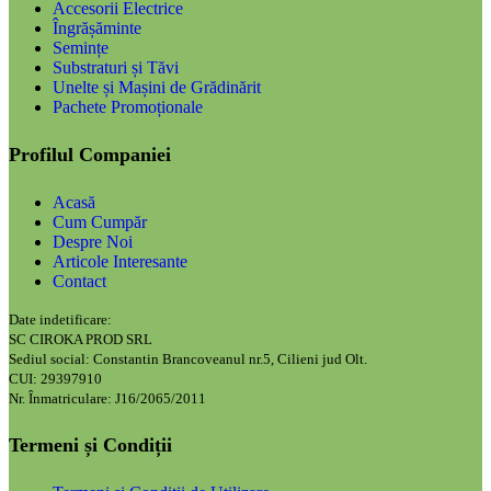
Accesorii Electrice
Îngrășăminte
Semințe
Substraturi și Tăvi
Unelte și Mașini de Grădinărit
Pachete Promoționale
Profilul Companiei
Acasă
Cum Cumpăr
Despre Noi
Articole Interesante
Contact
Date indetificare:
SC CIROKA PROD SRL
Sediul social: Constantin Brancoveanul nr.5, Cilieni jud Olt.
CUI: 29397910
Nr. Înmatriculare: J16/2065/2011
Termeni și Condiții