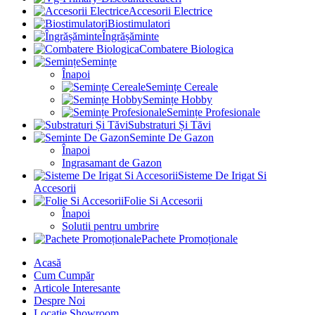
Accesorii Electrice
Biostimulatori
Îngrășăminte
Combatere Biologica
Semințe
Înapoi
Semințe Cereale
Semințe Hobby
Semințe Profesionale
Substraturi Și Tăvi
Seminte De Gazon
Înapoi
Ingrasamant de Gazon
Sisteme De Irigat Si
Accesorii
Folie Si Accesorii
Înapoi
Solutii pentru umbrire
Pachete Promoționale
Acasă
Cum Cumpăr
Articole Interesante
Despre Noi
Locație Showroom