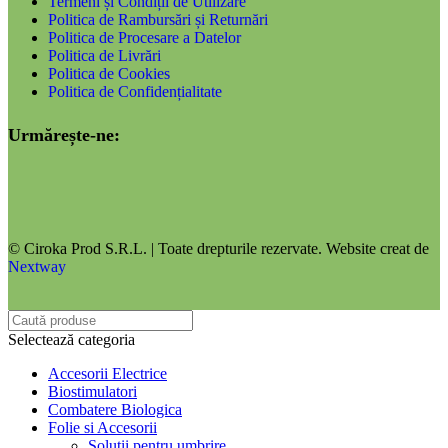
Termeni și Condiții de Utilizare
Politica de Rambursări și Returnări
Politica de Procesare a Datelor
Politica de Livrări
Politica de Cookies
Politica de Confidențialitate
Urmărește-ne:
© Ciroka Prod S.R.L. | Toate drepturile rezervate. Website creat de
Nextway
Selectează categoria
Accesorii Electrice
Biostimulatori
Combatere Biologica
Folie si Accesorii
Solutii pentru umbrire