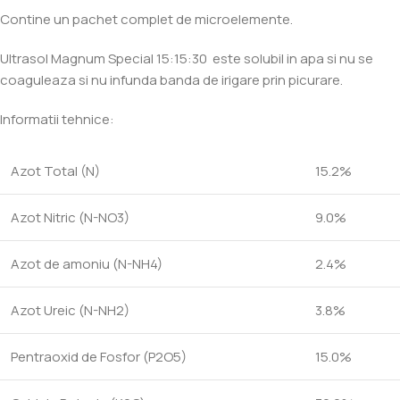
Contine un pachet complet de microelemente.
Ultrasol Magnum Special 15:15:30 este solubil in apa si nu se
coaguleaza si nu infunda banda de irigare prin picurare.
Informatii tehnice:
Azot Total (N)
15.2%
Azot Nitric (N-NO3)
9.0%
Azot de amoniu (N-NH4)
2.4%
Azot Ureic (N-NH2)
3.8%
Pentraoxid de Fosfor (P2O5)
15.0%