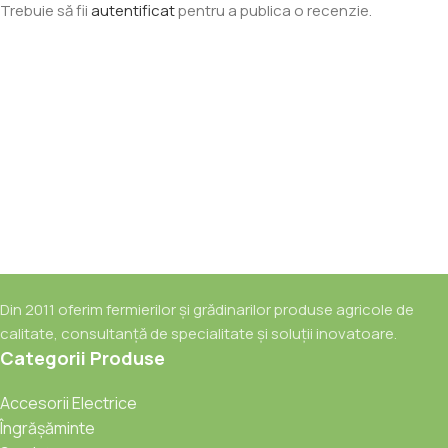
Trebuie să fii
autentificat
pentru a publica o recenzie.
Din 2011 oferim fermierilor și grădinarilor produse agricole de
calitate, consultanță de specialitate și soluții inovatoare.
Categorii Produse
Accesorii Electrice
Îngrășăminte