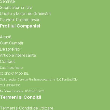
Semințe
Substraturi și Tăvi
Unelte și Mașini de Grădinărit
Pachete Promoționale
Profilul Companiei
Acasă
Cum Cumpăr
Despre Noi
Articole Interesante
Contact
Date indetificare:
SC CIROKA PROD SRL
Sediul social: Constantin Brancoveanul nr.5, Cilieni jud Olt.
CUI: 29397910
Nr. Înmatriculare: J16/2065/2011
Termeni și Condiții
Termeni și Condiții de Utilizare