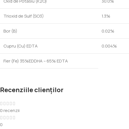
Oxid de Potasiu (K2O)
30.0%
Trioxid de Sulf (SO3)
1.3%
Bor (B)
0.02%
Cupru (Cu) EDTA
0.004%
Fier (Fe) 35%EDDHA – 65% EDTA
Recenziile clienților
0 recenzii
0