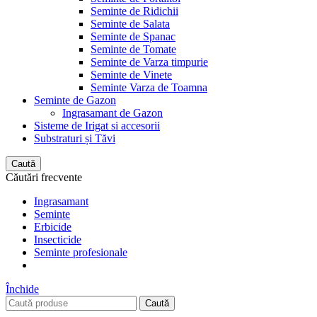
Seminte de Ridichii
Seminte de Salata
Seminte de Spanac
Seminte de Tomate
Seminte de Varza timpurie
Seminte de Vinete
Seminte Varza de Toamna
Seminte de Gazon
Ingrasamant de Gazon
Sisteme de Irigat si accesorii
Substraturi și Tăvi
Caută
Căutări frecvente
Ingrasamant
Seminte
Erbicide
Insecticide
Seminte profesionale
Închide
Caută