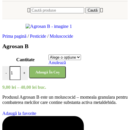
Caută
Prima pagină
/
Pesticide
/
Moluscocide
Agrosan B
Cantitate
Anulează
Cantitate Agrosan B
Adaugă În Coș
-
+
Interval
9,00
lei
–
40,00
lei
buc.
de
Produsul Agrosan B este un moluscocid – momeala granulara pentru
prețuri:
combaterea melcilor care contine substanta activa metaldehida.
9,00 lei
până
la
Adaugă la favorite
40,00 lei