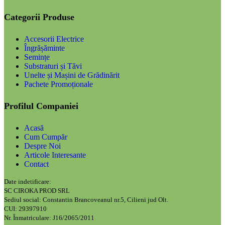
Categorii Produse
Accesorii Electrice
Îngrășăminte
Semințe
Substraturi și Tăvi
Unelte și Mașini de Grădinărit
Pachete Promoționale
Profilul Companiei
Acasă
Cum Cumpăr
Despre Noi
Articole Interesante
Contact
Date indetificare:
SC CIROKA PROD SRL
Sediul social: Constantin Brancoveanul nr.5, Cilieni jud Olt.
CUI: 29397910
Nr. Înmatriculare: J16/2065/2011