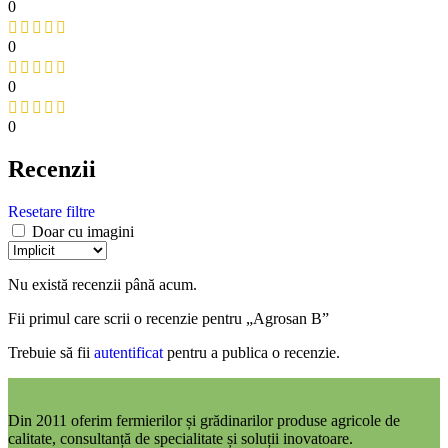
0
0
0
0
Recenzii
Resetare filtre
Doar cu imagini
Nu există recenzii până acum.
Fii primul care scrii o recenzie pentru „Agrosan B”
Trebuie să fii
autentificat
pentru a publica o recenzie.
Din 2011 oferim fermierilor și grădinarilor produse agricole de
calitate, consultanță de specialitate și soluții inovatoare.