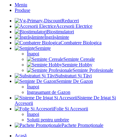
Meniu
Produse
Reduceri
Accesorii Electrice
Biostimulatori
Îngrășăminte
Combatere Biologica
Semințe
Înapoi
Semințe Cereale
Semințe Hobby
Semințe Profesionale
Substraturi Și Tăvi
Seminte De Gazon
Înapoi
Ingrasamant de Gazon
Sisteme De Irigat Si
Accesorii
Folie Si Accesorii
Înapoi
Solutii pentru umbrire
Pachete Promoționale
Acasă