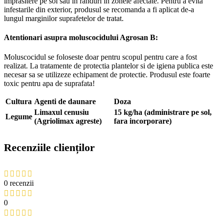
imprasitere pe sol sau in randuri in zonele afectate. Pentru a evita
infestarile din exterior, produsul se recomanda a fi aplicat de-a
lungul marginilor suprafetelor de tratat.
A
tentionari asupra moluscocidului Agrosan B
:
Moluscocidul se foloseste doar pentru scopul pentru care a fost
realizat. La tratamente de protectia plantelor si de igiena publica este
necesar sa se utilizeze echipament de protectie. Produsul este foarte
toxic pentru apa de suprafata!
Cultura
Agenti de daunare
Doza
Limaxul cenusiu
15 kg/ha (administrare pe sol,
Legume
(Agriolimax agreste)
fara incorporare)
Recenziile clienților
0 recenzii
0