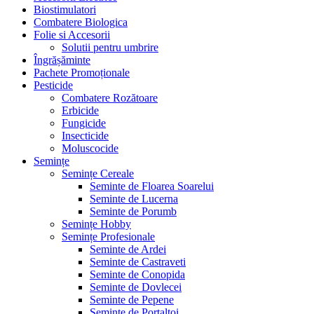
Biostimulatori
Combatere Biologica
Folie si Accesorii
Solutii pentru umbrire
Îngrășăminte
Pachete Promoționale
Pesticide
Combatere Rozătoare
Erbicide
Fungicide
Insecticide
Moluscocide
Semințe
Semințe Cereale
Seminte de Floarea Soarelui
Seminte de Lucerna
Seminte de Porumb
Semințe Hobby
Semințe Profesionale
Seminte de Ardei
Seminte de Castraveti
Seminte de Conopida
Seminte de Dovlecei
Seminte de Pepene
Seminte de Portaltoi