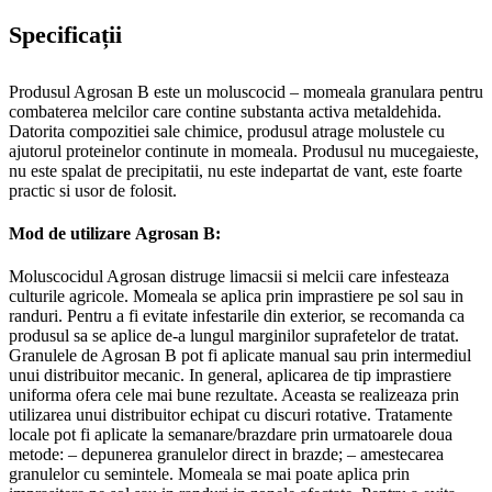
Specificații
Produsul Agrosan B este un moluscocid – momeala granulara pentru
combaterea melcilor care contine substanta activa metaldehida.
Datorita compozitiei sale chimice, produsul atrage molustele cu
ajutorul proteinelor continute in momeala. Produsul nu mucegaieste,
nu este spalat de precipitatii, nu este indepartat de vant, este foarte
practic si usor de folosit.
Mod de utilizare Agrosan B:
Moluscocidul Agrosan distruge limacsii si melcii care infesteaza
culturile agricole. Momeala se aplica prin imprastiere pe sol sau in
randuri. Pentru a fi evitate infestarile din exterior, se recomanda ca
produsul sa se aplice de-a lungul marginilor suprafetelor de tratat.
Granulele de Agrosan B pot fi aplicate manual sau prin intermediul
unui distribuitor mecanic. In general, aplicarea de tip imprastiere
uniforma ofera cele mai bune rezultate. Aceasta se realizeaza prin
utilizarea unui distribuitor echipat cu discuri rotative. Tratamente
locale pot fi aplicate la semanare/brazdare prin urmatoarele doua
metode: – depunerea granulelor direct in brazde; – amestecarea
granulelor cu semintele. Momeala se mai poate aplica prin