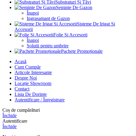
Substraturi Și Tăvi
Seminte De Gazon
Înapoi
Ingrasamant de Gazon
Sisteme De Irigat Si
Accesorii
Folie Si Accesorii
Înapoi
Solutii pentru umbrire
Pachete Promoționale
Acasă
Cum Cumpăr
Articole Interesante
Despre Noi
Locație Showroom
Contact
Lista De Dorințe
Autentificare / Înregistrare
Coș de cumpărături
Închide
Autentificare
Închide