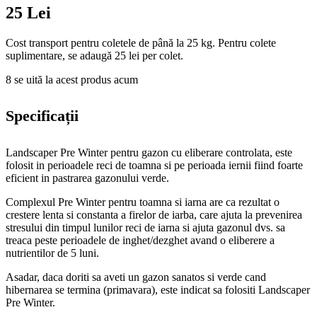
25 Lei
Cost transport pentru coletele de până la 25 kg. Pentru colete
suplimentare, se adaugă 25 lei per colet.
8
se uită la acest produs acum
Specificații
Landscaper Pre Winter pentru gazon cu eliberare controlata, este
folosit in perioadele reci de toamna si pe perioada iernii fiind foarte
eficient in pastrarea gazonului verde.
Complexul Pre Winter pentru toamna si iarna are ca rezultat o
crestere lenta si constanta a firelor de iarba, care ajuta la prevenirea
stresului din timpul lunilor reci de iarna si ajuta gazonul dvs. sa
treaca peste perioadele de inghet/dezghet avand o eliberere a
nutrientilor de 5 luni.
Asadar, daca doriti sa aveti un gazon sanatos si verde cand
hibernarea se termina (primavara), este indicat sa folositi Landscaper
Pre Winter.