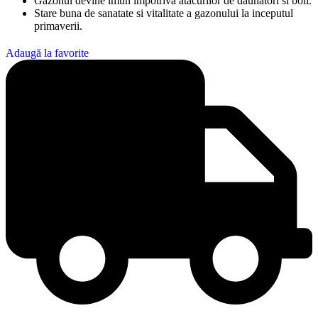
Gazonul devine imun impotriva atacurilor de daunatori si boli.
302,47 lei
Stare buna de sanatate si vitalitate a gazonului la inceputul
primaverii.
Adaugă la favorite