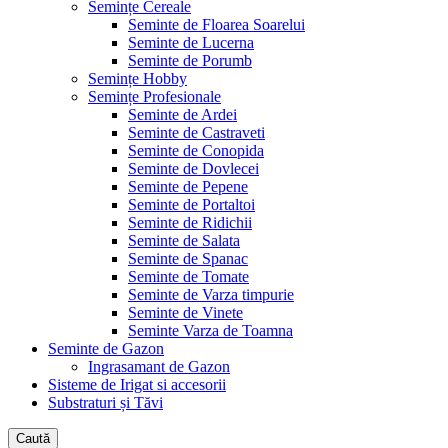
Semințe Cereale
Seminte de Floarea Soarelui
Seminte de Lucerna
Seminte de Porumb
Semințe Hobby
Semințe Profesionale
Seminte de Ardei
Seminte de Castraveti
Seminte de Conopida
Seminte de Dovlecei
Seminte de Pepene
Seminte de Portaltoi
Seminte de Ridichii
Seminte de Salata
Seminte de Spanac
Seminte de Tomate
Seminte de Varza timpurie
Seminte de Vinete
Seminte Varza de Toamna
Seminte de Gazon
Ingrasamant de Gazon
Sisteme de Irigat si accesorii
Substraturi și Tăvi
Caută