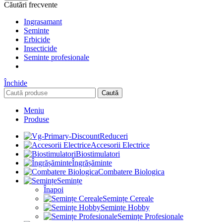
Căutări frecvente
Ingrasamant
Seminte
Erbicide
Insecticide
Seminte profesionale
Închide
Caută
Meniu
Produse
Reduceri
Accesorii Electrice
Biostimulatori
Îngrășăminte
Combatere Biologica
Semințe
Înapoi
Semințe Cereale
Semințe Hobby
Semințe Profesionale