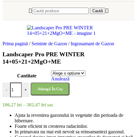
Caută
Prima pagină
/
Seminte de Gazon
/
Ingrasamant de Gazon
Landscaper Pro PRE WINTER
14+05+21+2MgO+ME
Cantitate
Anulează
Cantitate Landscaper Pro PRE WINTER 14+05+21+2MgO+ME
Adaugă În Coș
-
+
Interval
106,27
lei
–
302,47
lei
sac
de
Ajuta la revenirea gazonului in vegetatie din perioada de
prețuri:
hibernare.
106,27 lei
Foarte eficient in cresterea radacinilor.
până
In primavara nu mai esti nevoit sa reinsamantezi gazonul.
la