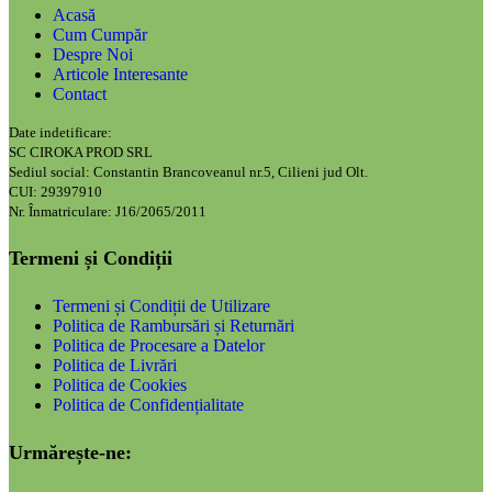
Acasă
Cum Cumpăr
Despre Noi
Articole Interesante
Contact
Date indetificare:
SC CIROKA PROD SRL
Sediul social: Constantin Brancoveanul nr.5, Cilieni jud Olt.
CUI: 29397910
Nr. Înmatriculare: J16/2065/2011
Termeni și Condiții
Termeni și Condiții de Utilizare
Politica de Rambursări și Returnări
Politica de Procesare a Datelor
Politica de Livrări
Politica de Cookies
Politica de Confidențialitate
Urmărește-ne: