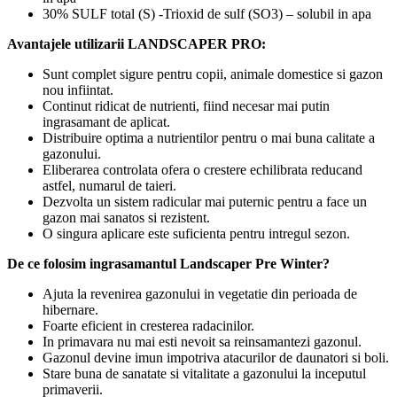
30% SULF total (S) -Trioxid de sulf (SO3) – solubil in apa
Avantajele utilizarii LANDSCAPER PRO:
Sunt complet sigure pentru copii, animale domestice si gazon
nou infiintat.
Continut ridicat de nutrienti, fiind necesar mai putin
ingrasamant de aplicat.
Distribuire optima a nutrientilor pentru o mai buna calitate a
gazonului.
Eliberarea controlata ofera o crestere echilibrata reducand
astfel, numarul de taieri.
Dezvolta un sistem radicular mai puternic pentru a face un
gazon mai sanatos si rezistent.
O singura aplicare este suficienta pentru intregul sezon.
De ce folosim ingrasamantul Landscaper Pre Winter?
Ajuta la revenirea gazonului in vegetatie din perioada de
hibernare.
Foarte eficient in cresterea radacinilor.
In primavara nu mai esti nevoit sa reinsamantezi gazonul.
Gazonul devine imun impotriva atacurilor de daunatori si boli.
Stare buna de sanatate si vitalitate a gazonului la inceputul
primaverii.