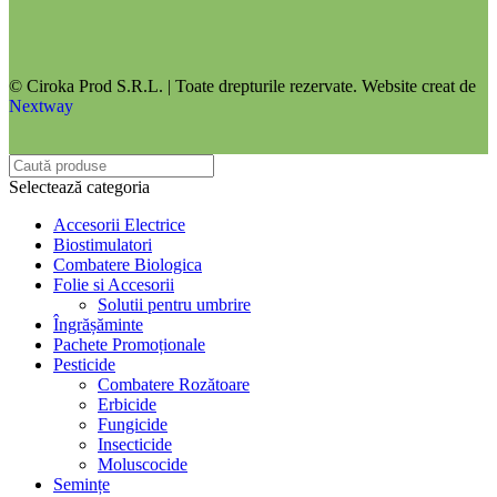
© Ciroka Prod S.R.L. | Toate drepturile rezervate. Website creat de
Nextway
Selectează categoria
Accesorii Electrice
Biostimulatori
Combatere Biologica
Folie si Accesorii
Solutii pentru umbrire
Îngrășăminte
Pachete Promoționale
Pesticide
Combatere Rozătoare
Erbicide
Fungicide
Insecticide
Moluscocide
Semințe