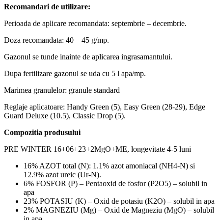
Recomandari de utilizare:
Perioada de aplicare recomandata: septembrie – decembrie.
Doza recomandata: 40 – 45 g/mp.
Gazonul se tunde inainte de aplicarea ingrasamantului.
Dupa fertilizare gazonul se uda cu 5 l apa/mp.
Marimea granulelor: granule standard
Reglaje aplicatoare: Handy Green (5), Easy Green (28-29), Edge
Guard Deluxe (10.5), Classic Drop (5).
Compozitia produsului
PRE WINTER 16+06+23+2MgO+ME, longevitate 4-5 luni
16% AZOT total (N): 1.1% azot amoniacal (NH4-N) si
12.9% azot ureic (Ur-N).
6% FOSFOR (P) – Pentaoxid de fosfor (P2O5) – solubil in
apa
23% POTASIU (K) – Oxid de potasiu (K2O) – solubil in apa
2% MAGNEZIU (Mg) – Oxid de Magneziu (MgO) – solubil
in apa