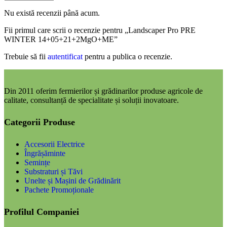
Nu există recenzii până acum.
Fii primul care scrii o recenzie pentru „Landscaper Pro PRE
WINTER 14+05+21+2MgO+ME”
Trebuie să fii
autentificat
pentru a publica o recenzie.
Din 2011 oferim fermierilor și grădinarilor produse agricole de
calitate, consultanță de specialitate și soluții inovatoare.
Categorii Produse
Accesorii Electrice
Îngrășăminte
Semințe
Substraturi și Tăvi
Unelte și Mașini de Grădinărit
Pachete Promoționale
Profilul Companiei