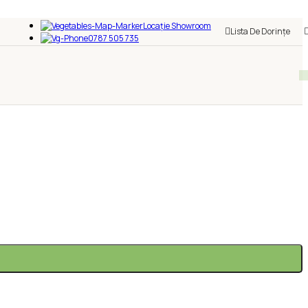
Locație Showroom
Lista De Dorințe
0787 505 735