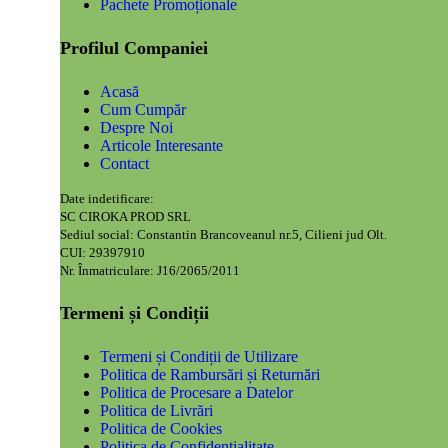
Pachete Promoționale
Profilul Companiei
Acasă
Cum Cumpăr
Despre Noi
Articole Interesante
Contact
Date indetificare:
SC CIROKA PROD SRL
Sediul social: Constantin Brancoveanul nr.5, Cilieni jud Olt.
CUI: 29397910
Nr. Înmatriculare: J16/2065/2011
Termeni și Condiții
Termeni și Condiții de Utilizare
Politica de Rambursări și Returnări
Politica de Procesare a Datelor
Politica de Livrări
Politica de Cookies
Politica de Confidențialitate