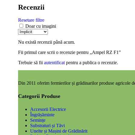
Recenzii
Resetare filtre
Doar cu imagini
Nu există recenzii până acum.
Fii primul care scrii o recenzie pentru „Ampel RZ F1”
Trebuie să fii
autentificat
pentru a publica o recenzie.
Din 2011 oferim fermierilor și grădinarilor produse agricole de 
Categorii Produse
Accesorii Electrice
Îngrășăminte
Semințe
Substraturi și Tăvi
Unelte și Mașini de Grădinărit