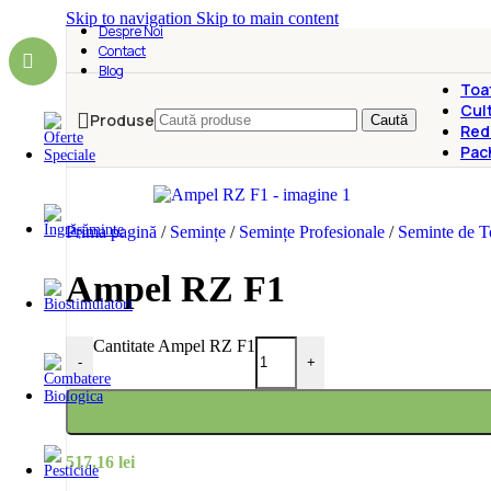
Skip to navigation
Skip to main content
Despre Noi
Contact
Blog
Toa
Cult
Produse
Caută
Red
Pac
Prima pagină
/
Semințe
/
Semințe Profesionale
/
Seminte de 
Ampel RZ F1
Cantitate Ampel RZ F1
-
+
517,16
lei