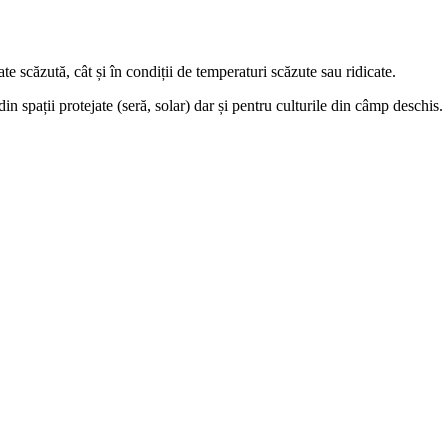
te scăzută, cât și în condiții de temperaturi scăzute sau ridicate.
in spații protejate (seră, solar) dar și pentru culturile din câmp deschis.