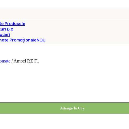
te Produsele
uri Bio
uceri
hete Promoționale
NOU
Tomate
/
Ampel RZ F1
Adaugă În Coș