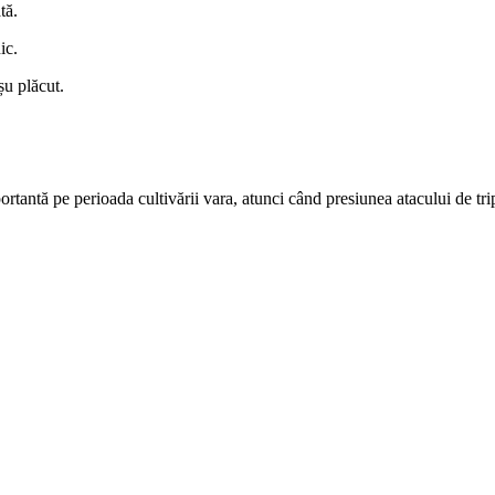
tă.
ic.
șu plăcut.
tantă pe perioada cultivării vara, atunci când presiunea atacului de trip