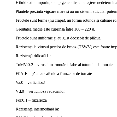
Hibrid extratimpuriu, de tip generativ, cu creștere nedetermina
Plantele prezintă vigoare mare și au un sistem radicular putern
Fructele sunt ferme (nu crapă), au formă rotundă și culoare ro
Greutatea medie este cuprinsă între 160 – 220 g.
Fructele sunt uniforme și au gust deosebit de plăcut.
Rezistența la virusul petelor de bronz (TSWV) este foarte impor
Rezistență ridicată la:
ToMV:0-2 – virusul marmorării slabe al tutunului la tomate
Ff:A-E – pătarea cafenie a frunzelor de tomate
Va:0 – verticilioză
Vd:0 – verticilioza rădăcinilor
Fol:0,1 – fuzarioză
Rezistență intermediară la: