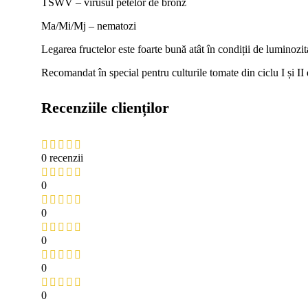
TSWV – virusul petelor de bronz
Ma/Mi/Mj – nematozi
Legarea fructelor este foarte bună atât în condiții de luminozita
Recomandat în special pentru culturile tomate din ciclu I și II d
Recenziile clienților
0 recenzii
0
0
0
0
0