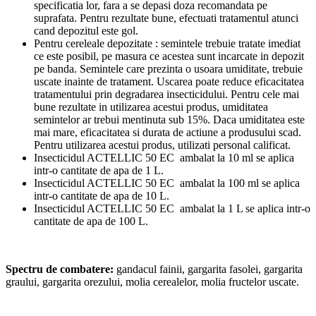
specificatia lor, fara a se depasi doza recomandata pe
suprafata. Pentru rezultate bune, efectuati tratamentul atunci
cand depozitul este gol.
Pentru cereleale depozitate : semintele trebuie tratate imediat
ce este posibil, pe masura ce acestea sunt incarcate in depozit
pe banda. Semintele care prezinta o usoara umiditate, trebuie
uscate inainte de tratament. Uscarea poate reduce eficacitatea
tratamentului prin degradarea insecticidului. Pentru cele mai
bune rezultate in utilizarea acestui produs, umiditatea
semintelor ar trebui mentinuta sub 15%. Daca umiditatea este
mai mare, eficacitatea si durata de actiune a produsului scad.
Pentru utilizarea acestui produs, utilizati personal calificat.
Insecticidul ACTELLIC 50 EC ambalat la 10 ml se aplica
intr-o cantitate de apa de 1 L.
Insecticidul ACTELLIC 50 EC ambalat la 100 ml se aplica
intr-o cantitate de apa de 10 L.
Insecticidul ACTELLIC 50 EC ambalat la 1 L se aplica intr-o
cantitate de apa de 100 L.
Spectru de combatere:
gandacul fainii, gargarita fasolei, gargarita
graului, gargarita orezului, molia cerealelor, molia fructelor uscate.