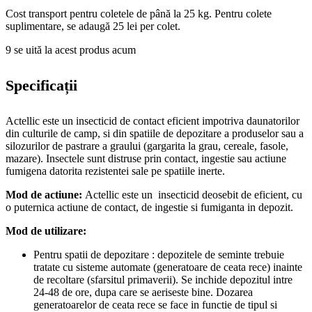
Cost transport pentru coletele de până la 25 kg. Pentru colete
suplimentare, se adaugă 25 lei per colet.
9
se uită la acest produs acum
Specificații
Actellic este un insecticid de contact eficient impotriva daunatorilor
din culturile de camp, si din spatiile de depozitare a produselor sau a
silozurilor de pastrare a graului (gargarita la grau, cereale, fasole,
mazare). Insectele sunt distruse prin contact, ingestie sau actiune
fumigena datorita rezistentei sale pe spatiile inerte.
Mod de actiune:
Actellic este un insecticid deosebit de eficient, cu
o puternica actiune de contact, de ingestie si fumiganta in depozit.
Mod de utilizare:
Pentru spatii de depozitare : depozitele de seminte trebuie
tratate cu sisteme automate (generatoare de ceata rece) inainte
de recoltare (sfarsitul primaverii). Se inchide depozitul intre
24-48 de ore, dupa care se aeriseste bine. Dozarea
generatoarelor de ceata rece se face in functie de tipul si