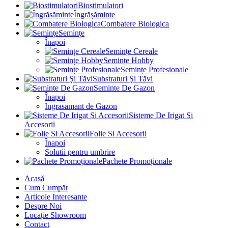
Biostimulatori
Îngrășăminte
Combatere Biologica
Semințe
Înapoi
Semințe Cereale
Semințe Hobby
Semințe Profesionale
Substraturi Și Tăvi
Seminte De Gazon
Înapoi
Ingrasamant de Gazon
Sisteme De Irigat Si
Accesorii
Folie Si Accesorii
Înapoi
Solutii pentru umbrire
Pachete Promoționale
Acasă
Cum Cumpăr
Articole Interesante
Despre Noi
Locație Showroom
Contact