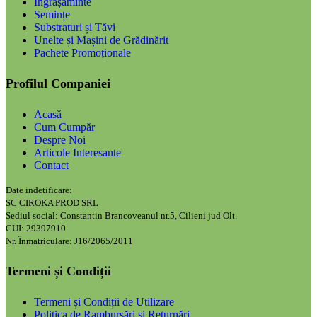
Îngrășăminte
Semințe
Substraturi și Tăvi
Unelte și Mașini de Grădinărit
Pachete Promoționale
Profilul Companiei
Acasă
Cum Cumpăr
Despre Noi
Articole Interesante
Contact
Date indetificare:
SC CIROKA PROD SRL
Sediul social: Constantin Brancoveanul nr.5, Cilieni jud Olt.
CUI: 29397910
Nr. Înmatriculare: J16/2065/2011
Termeni și Condiții
Termeni și Condiții de Utilizare
Politica de Rambursări și Returnări