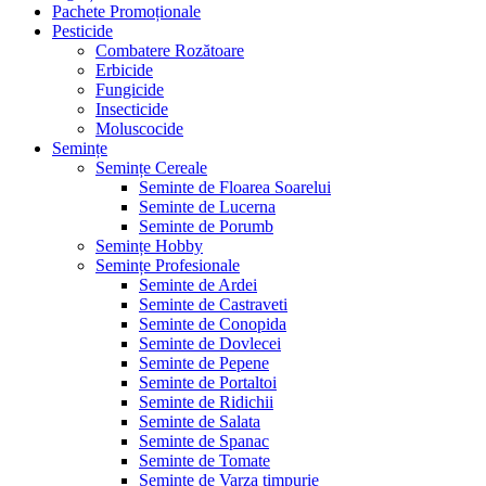
Pachete Promoționale
Pesticide
Combatere Rozătoare
Erbicide
Fungicide
Insecticide
Moluscocide
Semințe
Semințe Cereale
Seminte de Floarea Soarelui
Seminte de Lucerna
Seminte de Porumb
Semințe Hobby
Semințe Profesionale
Seminte de Ardei
Seminte de Castraveti
Seminte de Conopida
Seminte de Dovlecei
Seminte de Pepene
Seminte de Portaltoi
Seminte de Ridichii
Seminte de Salata
Seminte de Spanac
Seminte de Tomate
Seminte de Varza timpurie