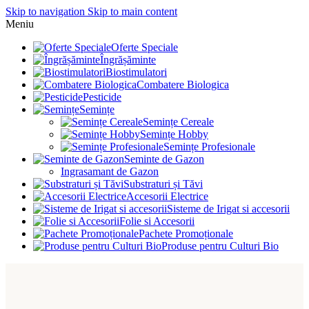
Skip to navigation
Skip to main content
Meniu
Oferte Speciale
Îngrășăminte
Biostimulatori
Combatere Biologica
Pesticide
Semințe
Semințe Cereale
Semințe Hobby
Semințe Profesionale
Seminte de Gazon
Ingrasamant de Gazon
Substraturi și Tăvi
Accesorii Electrice
Sisteme de Irigat si accesorii
Folie si Accesorii
Pachete Promoționale
Produse pentru Culturi Bio