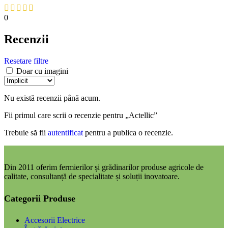
0
Recenzii
Resetare filtre
Doar cu imagini
Nu există recenzii până acum.
Fii primul care scrii o recenzie pentru „Actellic”
Trebuie să fii
autentificat
pentru a publica o recenzie.
Din 2011 oferim fermierilor și grădinarilor produse agricole de
calitate, consultanță de specialitate și soluții inovatoare.
Categorii Produse
Accesorii Electrice