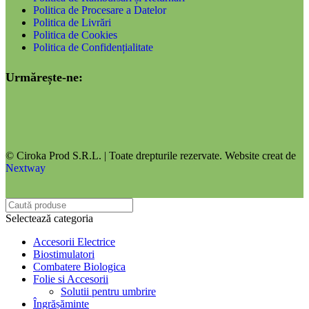
Politica de Procesare a Datelor
Politica de Livrări
Politica de Cookies
Politica de Confidențialitate
Urmărește-ne:
© Ciroka Prod S.R.L. | Toate drepturile rezervate. Website creat de
Nextway
Selectează categoria
Accesorii Electrice
Biostimulatori
Combatere Biologica
Folie si Accesorii
Solutii pentru umbrire
Îngrășăminte