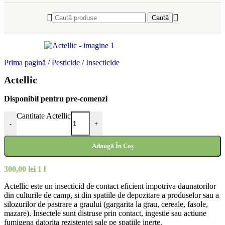
Caută
Prima pagină
/
Pesticide
/
Insecticide
Actellic
Disponibil pentru pre-comenzi
Cantitate Actellic
-
+
Adaugă În Coș
300,00
lei
1 l
Actellic este un insecticid de contact eficient impotriva daunatorilor
din culturile de camp, si din spatiile de depozitare a produselor sau a
silozurilor de pastrare a graului (gargarita la grau, cereale, fasole,
mazare). Insectele sunt distruse prin contact, ingestie sau actiune
fumigena datorita rezistentei sale pe spatiile inerte.