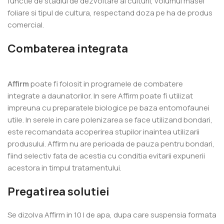
functie de stadiul de dezvoltare al culturii, volumul masei
foliare si tipul de cultura, respectand doza pe ha de produs
comercial.
Combaterea integrata
Affirm
poate fi folosit in programele de combatere
integrate a daunatorilor. In sere Affirm poate fi utilizat
impreuna cu preparatele biologice pe baza entomofaunei
utile. In serele in care polenizarea se face utilizand bondari,
este recomandata acoperirea stupilor inaintea utilizarii
produsului. Affirm nu are perioada de pauza pentru bondari,
fiind selectiv fata de acestia cu conditia evitarii expunerii
acestora in timpul tratamentului.
Pregatirea solutiei
Se dizolva Affirm in 10 l de apa, dupa care suspensia formata