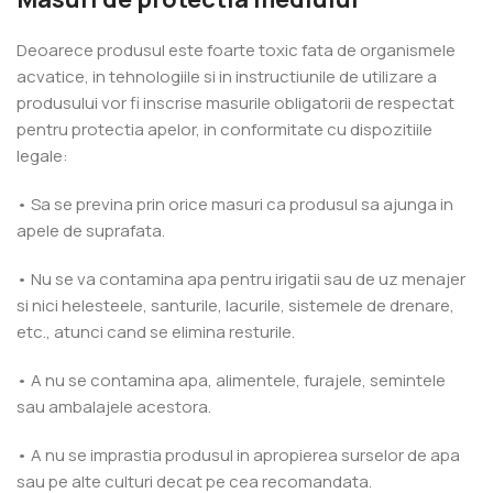
Deoarece produsul este foarte toxic fata de organismele
acvatice, in tehnologiile si in instructiunile de utilizare a
produsului vor fi inscrise masurile obligatorii de respectat
pentru protectia apelor, in conformitate cu dispozitiile
legale:
• Sa se previna prin orice masuri ca produsul sa ajunga in
apele de suprafata.
• Nu se va contamina apa pentru irigatii sau de uz menajer
si nici helesteele, santurile, lacurile, sistemele de drenare,
etc., atunci cand se elimina resturile.
• A nu se contamina apa, alimentele, furajele, semintele
sau ambalajele acestora.
• A nu se imprastia produsul in apropierea surselor de apa
sau pe alte culturi decat pe cea recomandata.