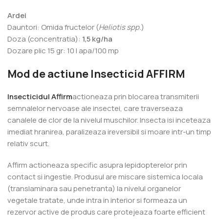
Ardei
Dauntori: Omida fructelor (
Heliotis spp.
)
Doza (concentratia):
1,5 kg/ha
Dozare plic 15 gr: 10 l apa/100 mp
Mod de actiune Insecticid AFFIRM
Insecticidul Affirm
actioneaza prin blocarea transmiterii
semnalelor nervoase ale insectei, care traverseaza
canalele de clor de la nivelul muschilor. Insecta isi inceteaza
imediat hranirea, paralizeaza ireversibil si moare intr-un timp
relativ scurt.
Affirm actioneaza specific asupra lepidopterelor prin
contact si ingestie. Produsul are miscare sistemica locala
(translaminara sau penetranta) la nivelul organelor
vegetale tratate, unde intra in interior si formeaza un
rezervor active de produs care protejeaza foarte efficient