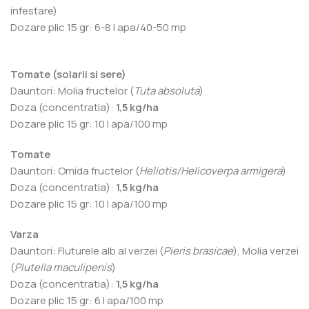
infestare)
Dozare plic 15 gr: 6-8 l apa/40-50 mp
Tomate (solarii si sere)
Dauntori: Molia fructelor (
Tuta absoluta
)
Doza (concentratia):
1,5 kg/ha
Dozare plic 15 gr: 10 l apa/100 mp
Tomate
Dauntori: Omida fructelor (
Heliotis/Helicoverpa armigera
)
Doza (concentratia):
1,5 kg/ha
Dozare plic 15 gr: 10 l apa/100 mp
Varza
Dauntori: Fluturele alb al verzei (
Pieris brasicae
), Molia verzei
(
Plutella maculipenis
)
Doza (concentratia):
1,5 kg/ha
Dozare plic 15 gr: 6 l apa/100 mp