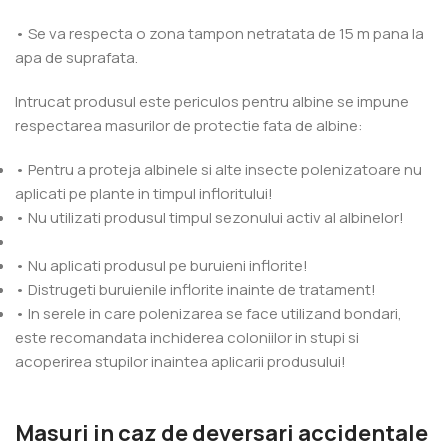
• Se va respecta o zona tampon netratata de 15 m pana la
apa de suprafata.
Intrucat produsul este periculos pentru albine se impune
respectarea masurilor de protectie fata de albine:
• Pentru a proteja albinele si alte insecte polenizatoare nu
aplicati pe plante in timpul infloritului!
• Nu utilizati produsul timpul sezonului activ al albinelor!
• Nu aplicati produsul pe buruieni inflorite!
• Distrugeti buruienile inflorite inainte de tratament!
• In serele in care polenizarea se face utilizand bondari,
este recomandata inchiderea coloniilor in stupi si
acoperirea stupilor inaintea aplicarii produsului!
Masuri in caz de deversari accidentale