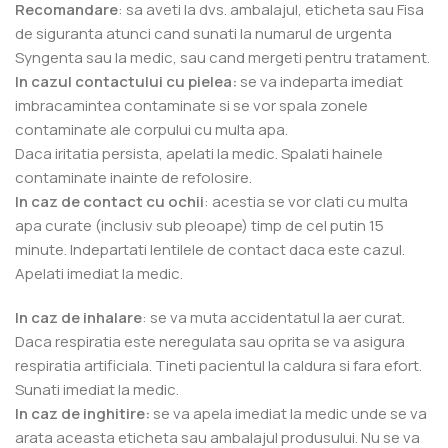
Recomandare
: sa aveti la dvs. ambalajul, eticheta sau Fisa
de siguranta atunci cand sunati la numarul de urgenta
Syngenta sau la medic, sau cand mergeti pentru tratament.
In cazul contactului cu pielea:
se va indeparta imediat
imbracamintea contaminate si se vor spala zonele
contaminate ale corpului cu multa apa.
Daca iritatia persista, apelati la medic. Spalati hainele
contaminate inainte de refolosire.
In caz de contact cu ochii
: acestia se vor clati cu multa
apa curate (inclusiv sub pleoape) timp de cel putin 15
minute. Indepartati lentilele de contact daca este cazul.
Apelati imediat la medic.
In caz de inhalare
: se va muta accidentatul la aer curat.
Daca respiratia este neregulata sau oprita se va asigura
respiratia artificiala. Tineti pacientul la caldura si fara efort.
Sunati imediat la medic.
In caz de inghitire:
se va apela imediat la medic unde se va
arata aceasta eticheta sau ambalajul produsului. Nu se va