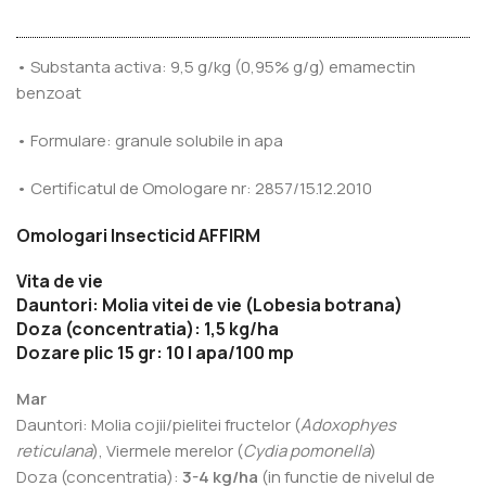
• Substanta activa: 9,5 g/kg (0,95% g/g) emamectin
benzoat
• Formulare: granule solubile in apa
• Certificatul de Omologare nr: 2857/15.12.2010
Omologari Insecticid AFFIRM
Vita de vie
Dauntori: Molia vitei de vie (Lobesia botrana)
Doza (concentratia): 1,5 kg/ha
Dozare plic 15 gr: 10 l apa/100 mp
Mar
Dauntori: Molia cojii/pielitei fructelor (
Adoxophyes
reticulana
), Viermele merelor (
Cydia pomonella
)
Doza (concentratia):
3-4 kg/ha
(in functie de nivelul de