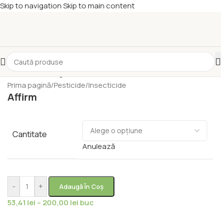
Skip to navigation
Skip to main content
Prima pagină
/
Pesticide
/
Insecticide
Affirm
Cantitate
Anulează
-
+
Adaugă În Coș
53,41
lei
–
200,00
lei
buc