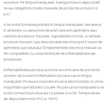
excesive. Pe timpul manipularii, transportului si depozitarii
se iau obligatoriu toate masurile de protectie a muncii si
p.s.i.
A se evita formarea prafului in timpul manipularii, deoarece
in amestec cu aerul norii de praf care prin aprindere dau
nastere la explozii. Flacarile, suprafetele incinse, scanteile
produse mecanic sau descarcarile electrice pot fi surse de
aprindere a produsului. Echipamentele electrice trebuie sa
fie compatibile cu caracteristicile de inflamabilitate ale
produsului.
Imflamabilitatea produsului este accentuata de prezenta
urmelor de solventi inflamabili in produs sau in timpul
manipularii. Produsul se poate incarca electrostatic in urma
majoritatii operatiunilor uzuale. Pe parcursul manipularii a se
evita contactul produsului cu pielea si ochii. Temperature
de depozitare intre 0°C si +30°C.