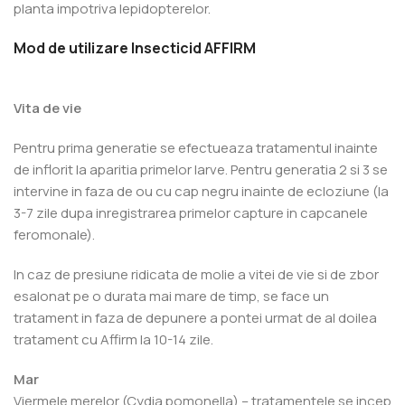
planta impotriva lepidopterelor.
Mod de utilizare Insecticid AFFIRM
Vita de vie
Pentru prima generatie se efectueaza tratamentul inainte
de inflorit la aparitia primelor larve. Pentru generatia 2 si 3 se
intervine in faza de ou cu cap negru inainte de ecloziune (la
3-7 zile dupa inregistrarea primelor capture in capcanele
feromonale).
In caz de presiune ridicata de molie a vitei de vie si de zbor
esalonat pe o durata mai mare de timp, se face un
tratament in faza de depunere a pontei urmat de al doilea
tratament cu Affirm la 10-14 zile.
Mar
Viermele merelor (Cydia pomonella) – tratamentele se incep