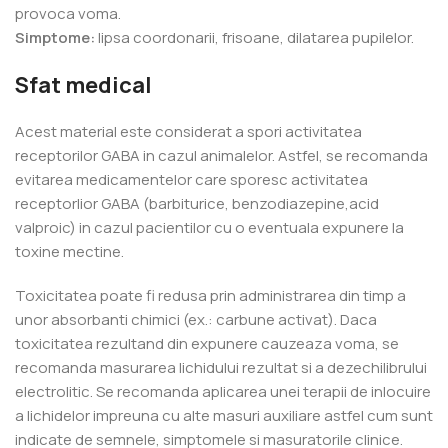
provoca voma.
Simptome:
lipsa coordonarii, frisoane, dilatarea pupilelor.
Sfat medical
Acest material este considerat a spori activitatea
receptorilor GABA in cazul animalelor. Astfel, se recomanda
evitarea medicamentelor care sporesc activitatea
receptorlior GABA (barbiturice, benzodiazepine,acid
valproic) in cazul pacientilor cu o eventuala expunere la
toxine mectine.
Toxicitatea poate fi redusa prin administrarea din timp a
unor absorbanti chimici (ex.: carbune activat). Daca
toxicitatea rezultand din expunere cauzeaza voma, se
recomanda masurarea lichidului rezultat si a dezechilibrului
electrolitic. Se recomanda aplicarea unei terapii de inlocuire
a lichidelor impreuna cu alte masuri auxiliare astfel cum sunt
indicate de semnele, simptomele si masuratorile clinice.