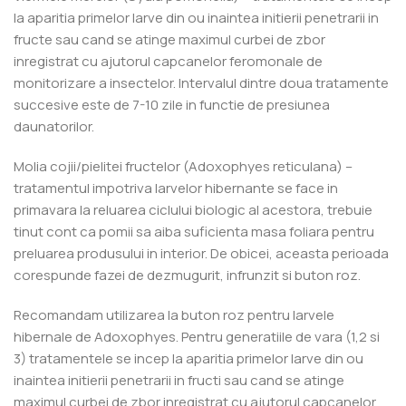
la aparitia primelor larve din ou inaintea initierii penetrarii in
fructe sau cand se atinge maximul curbei de zbor
inregistrat cu ajutorul capcanelor feromonale de
monitorizare a insectelor. Intervalul dintre doua tratamente
succesive este de 7-10 zile in functie de presiunea
daunatorilor.
Molia cojii/pielitei fructelor (Adoxophyes reticulana) –
tratamentul impotriva larvelor hibernante se face in
primavara la reluarea ciclului biologic al acestora, trebuie
tinut cont ca pomii sa aiba suficienta masa foliara pentru
preluarea produsului in interior. De obicei, aceasta perioada
corespunde fazei de dezmugurit, infrunzit si buton roz.
Recomandam utilizarea la buton roz pentru larvele
hibernale de Adoxophyes. Pentru generatiile de vara (1,2 si
3) tratamentele se incep la aparitia primelor larve din ou
inaintea initierii penetrarii in fructi sau cand se atinge
maximul curbei de zbor inregistrat cu ajutorul capcanelor