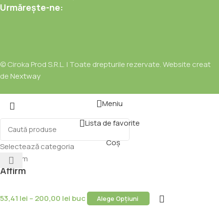
Urmărește-ne:
© Ciroka Prod S.R.L. | Toate drepturile rezervate. Website creat
de
Nextway
Meniu
Lista de favorite
Coș
Selectează categoria
Affirm
53,41
lei
–
200,00
lei
buc
Alege Opțiuni