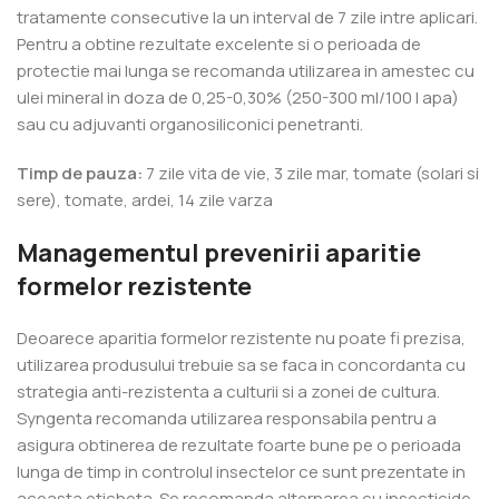
tratamente consecutive la un interval de 7 zile intre aplicari.
Pentru a obtine rezultate excelente si o perioada de
protectie mai lunga se recomanda utilizarea in amestec cu
ulei mineral in doza de 0,25-0,30% (250-300 ml/100 l apa)
sau cu adjuvanti organosiliconici penetranti.
Timp de pauza:
7 zile vita de vie, 3 zile mar, tomate (solari si
sere), tomate, ardei, 14 zile varza
Managementul prevenirii aparitie
formelor rezistente
Deoarece aparitia formelor rezistente nu poate fi prezisa,
utilizarea produsului trebuie sa se faca in concordanta cu
strategia anti-rezistenta a culturii si a zonei de cultura.
Syngenta recomanda utilizarea responsabila pentru a
asigura obtinerea de rezultate foarte bune pe o perioada
lunga de timp in controlul insectelor ce sunt prezentate in
aceasta eticheta. Se recomanda alternarea cu insecticide