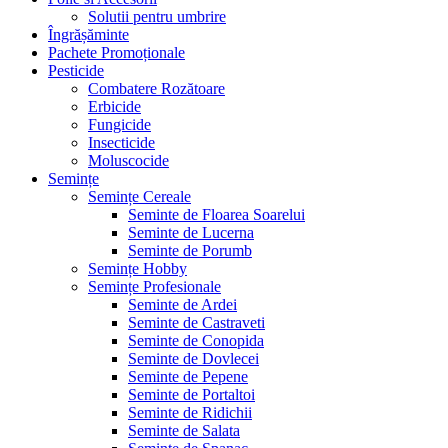
Solutii pentru umbrire
Îngrășăminte
Pachete Promoționale
Pesticide
Combatere Rozătoare
Erbicide
Fungicide
Insecticide
Moluscocide
Semințe
Semințe Cereale
Seminte de Floarea Soarelui
Seminte de Lucerna
Seminte de Porumb
Semințe Hobby
Semințe Profesionale
Seminte de Ardei
Seminte de Castraveti
Seminte de Conopida
Seminte de Dovlecei
Seminte de Pepene
Seminte de Portaltoi
Seminte de Ridichii
Seminte de Salata