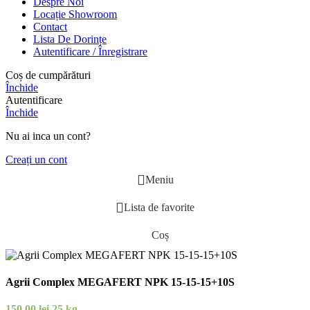
Despre Noi
Locație Showroom
Contact
Lista De Dorințe
Autentificare / Înregistrare
Coș de cumpărături
Închide
Autentificare
Închide
Nu ai inca un cont?
Creați un cont
Meniu
Lista de favorite
Coș
Agrii Complex MEGAFERT NPK 15-15-15+10S
150,00
lei
25 kg