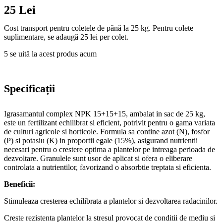
25 Lei
Cost transport pentru coletele de până la 25 kg. Pentru colete
suplimentare, se adaugă 25 lei per colet.
5
se uită la acest produs acum
Specificații
Igrasamantul complex NPK 15+15+15, ambalat in sac de 25 kg,
este un fertilizant echilibrat si eficient, potrivit pentru o gama variata
de culturi agricole si horticole. Formula sa contine azot (N), fosfor
(P) si potasiu (K) in proportii egale (15%), asigurand nutrientii
necesari pentru o crestere optima a plantelor pe intreaga perioada de
dezvoltare. Granulele sunt usor de aplicat si ofera o eliberare
controlata a nutrientilor, favorizand o absorbtie treptata si eficienta.
Beneficii:
Stimuleaza cresterea echilibrata a plantelor si dezvoltarea radacinilor.
Creste rezistenta plantelor la stresul provocat de conditii de mediu si