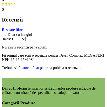
0
Recenzii
Resetare filtre
Doar cu imagini
Nu există recenzii până acum.
Fii primul care scrii o recenzie pentru „Agrii Complex MEGAFERT
NPK 15-15-15+10S”
Trebuie să fii
autentificat
pentru a publica o recenzie.
Din 2011 oferim fermierilor și grădinarilor produse agricole de
calitate, consultanță de specialitate și soluții inovatoare.
Categorii Produse