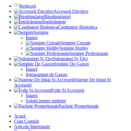
Reduceri
Accesorii Electrice
Biostimulatori
Îngrășăminte
Combatere Biologica
Semințe
Înapoi
Semințe Cereale
Semințe Hobby
Semințe Profesionale
Substraturi Și Tăvi
Seminte De Gazon
Înapoi
Ingrasamant de Gazon
Sisteme De Irigat Si
Accesorii
Folie Si Accesorii
Înapoi
Solutii pentru umbrire
Pachete Promoționale
Acasă
Cum Cumpăr
Articole Interesante