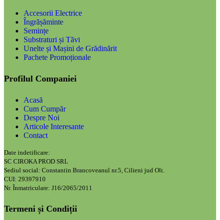
Accesorii Electrice
Îngrășăminte
Semințe
Substraturi și Tăvi
Unelte și Mașini de Grădinărit
Pachete Promoționale
Profilul Companiei
Acasă
Cum Cumpăr
Despre Noi
Articole Interesante
Contact
Date indetificare:
SC CIROKA PROD SRL
Sediul social: Constantin Brancoveanul nr.5, Cilieni jud Olt.
CUI: 29397910
Nr. Înmatriculare: J16/2065/2011
Termeni și Condiții