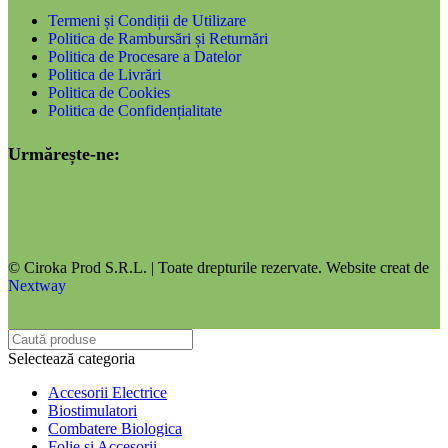
Termeni și Condiții de Utilizare
Politica de Rambursări și Returnări
Politica de Procesare a Datelor
Politica de Livrări
Politica de Cookies
Politica de Confidențialitate
Urmărește-ne:
© Ciroka Prod S.R.L. | Toate drepturile rezervate. Website creat de
Nextway
Selectează categoria
Accesorii Electrice
Biostimulatori
Combatere Biologica
Folie si Accesorii