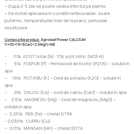
• Dupa 2-3 zile se poate vedea efectul pe plante.
• De evitat aplicarea in conditii nefavorabile: soare
puternic, temperaturile mari de la pranz, perioade
secetoase.
Compozitie produs:
Agroleaf Power CALCIUM
11+05+19+9CaO+2.5MgO+ME
– 11% AZOT total (N): 11% azot nitric (NO3-N)
– 5% FOSFOR (P) – Pentaoxid de fosfor (P2O5) – solubil in
apa
– 19% POTASIU (K) – Oxid de potasiu (K2O) – solubil in
apa
– 9% CALCIU (Ca) – oxid de calciu (CaO) – solubil in apa
– 2.5% MAGNEZIU (Mg) – Oxid de magneziu (MgO) –
solubil in apa
– 0.25% FIER (Fe) – chelat DTPA
– 0.030% CUPRU (Cu)
– 0.13% MANGAN (Mn) – chelat EDTA