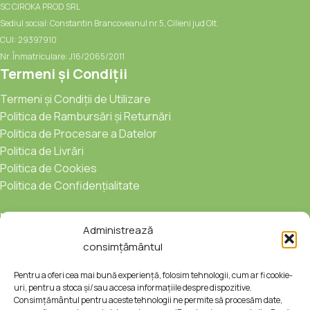
SC CIROKA PROD SRL
Sediul social: Constantin Brancoveanul nr.5, Cilieni jud Olt.
CUI: 29397910
Nr. Înmatriculare: J16/2065/2011
Termeni și Condiții
Termeni și Condiții de Utilizare
Politica de Rambursări și Returnări
Politica de Procesare a Datelor
Politica de Livrări
Politica de Cookies
Politica de Confidențialitate
Urmărește-ne:
Administrează
consimțământul
Pentru a oferi cea mai bună experiență, folosim tehnologii, cum ar fi cookie-
uri, pentru a stoca și/sau accesa informațiile despre dispozitive.
Consimțământul pentru aceste tehnologii ne permite să procesăm date,