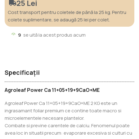
25 Lei
Cost transport pentru coletele de până la 25 kg. Pentru
colete suplimentare, se adaugă 25 lei per colet.
9
se uită la acest produs acum
Specificații
Agroleaf Power Ca 11+05+19+9CaO+ME
Agroleaf Power Ca 11+05+19+9CaO+ME 2 KG este un
ingrasamant foliar premium ce contine toate macro si
microelementele necesare plantelor.
Combate si previne carentele de calciu. Fenomenul poate
avea loc in situatii precum: evaporare excesiva si culturi cu