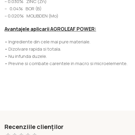
– 0.030% ZINC (Zn)
– 0.04% BOR (B)
– 0.020% MOLIBDEN (Mo)
Avantajele aplicarii AGROLEAF POWER:
• Ingrediente din cele mai pure materiale.
• Dizolvare rapida si totala.
• Nu infunda duzele.
• Previne si combate carentele in macro si microelemente.
Recenziile clienților