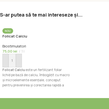
S-ar putea să te mai intereseze și...
NOU
Folicat Calciu
Biostimulatori
75,00
lei
1 l
Adaugă În Coș
Folicat Calciu
este un fertilizant foliar
lichid pe bază de calciu, îmbogățit cu macro
și microelemente esențiale, conceput
pentru prevenirea și corectarea rapidă a
carențelor de calciu la culturile horticole și
agricole. Formula sa asigură o absorbție
rapidă și contribuie la dezvoltarea unor
plante mai sănătoase, cu fructe de calitate