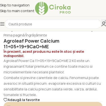
Skip to navigation
Skip to main content
Prima pagină
/
Îngrășăminte
Agroleaf Power Calcium
11+05+19+9CaO+ME
În prezent, acest produs nu este în stoc și este
indisponibil.
Agroleaf Power Ca 11+05+19+9CaO+ME 2 KG este un
ingrasamant foliar premium ce contine toate macro si
microelementele necesare plantelor.
Combate si previne carentele de calciu. Fenomenul poate
avea loc in situatii precum: evaporare excesiva si culturi cu
sensibilitate la calciu precum salata verde, varza, ardeiul,
tomatele si fructele.
Adaugă la favorite