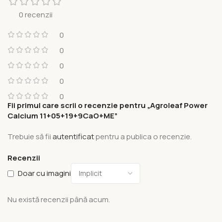
0 recenzii
0
0
0
0
0
Fii primul care scrii o recenzie pentru „Agroleaf Power
Calcium 11+05+19+9CaO+ME”
Trebuie să fii
autentificat
pentru a publica o recenzie.
Recenzii
Doar cu imagini
Nu există recenzii până acum.