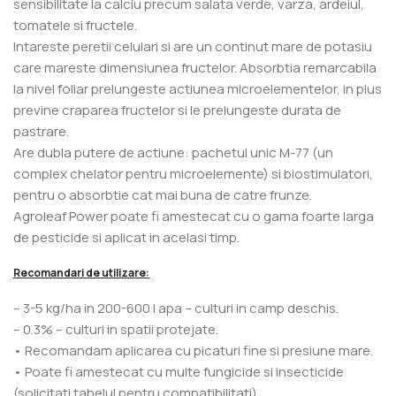
sensibilitate la calciu precum salata verde, varza, ardeiul,
tomatele si fructele.
Intareste peretii celulari si are un continut mare de potasiu
care mareste dimensiunea fructelor. Absorbtia remarcabila
la nivel foliar prelungeste actiunea microelementelor, in plus
previne craparea fructelor si le prelungeste durata de
pastrare.
Are dubla putere de actiune: pachetul unic M-77 (un
complex chelator pentru microelemente) si biostimulatori,
pentru o absorbtie cat mai buna de catre frunze.
Agroleaf Power poate fi amestecat cu o gama foarte larga
de pesticide si aplicat in acelasi timp.
Recomandari de utilizare:
– 3-5 kg/ha in 200-600 l apa – culturi in camp deschis.
– 0.3% – culturi in spatii protejate.
• Recomandam aplicarea cu picaturi fine si presiune mare.
• Poate fi amestecat cu multe fungicide si insecticide
(solicitati tabelul pentru compatibilitati).