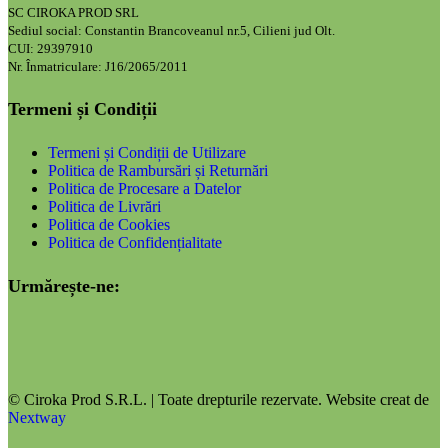
SC CIROKA PROD SRL
Sediul social: Constantin Brancoveanul nr.5, Cilieni jud Olt.
CUI: 29397910
Nr. Înmatriculare: J16/2065/2011
Termeni și Condiții
Termeni și Condiții de Utilizare
Politica de Rambursări și Returnări
Politica de Procesare a Datelor
Politica de Livrări
Politica de Cookies
Politica de Confidențialitate
Urmărește-ne:
© Ciroka Prod S.R.L. | Toate drepturile rezervate. Website creat de
Nextway