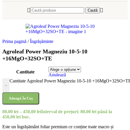
Caută
Prima pagină
/
Îngrășăminte
Agroleaf Power Magneziu 10-5-10
+16MgO+32SO+TE
Cantitate
Anulează
Cantitate Agroleaf Power Magneziu 10-5-10 +16MgO+32SO+T
-
Adaugă În Coș
80,00
lei
–
450,00
lei
Interval de prețuri: 80,00 lei până la
450,00 lei
buc.
Este un îngrășământ foliar premium ce conține toate macro și