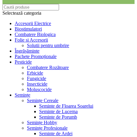
Selectează categoria
Accesorii Electrice
Biostimulatori
Combatere Biologica
Folie si Accesorii
Solutii pentru umbrire
Îngrășăminte
Pachete Promoționale
Pesticide
Combatere Rozătoare
Erbicide
Fungicide
Insecticide
Moluscocide
Semințe
Semințe Cereale
Seminte de Floarea Soarelui
Seminte de Lucerna
Seminte de Porumb
Semințe Hobby
Semințe Profesionale
Seminte de Ardei