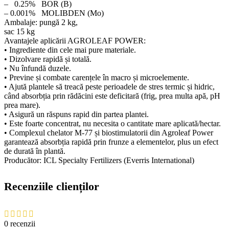
– 0.25% BOR (B)
– 0.001% MOLIBDEN (Mo)
Ambalaje: pungă 2 kg,
sac 15 kg
Avantajele aplicării AGROLEAF POWER:
• Ingrediente din cele mai pure materiale.
• Dizolvare rapidă și totală.
• Nu înfundă duzele.
• Previne și combate carențele în macro și microelemente.
• Ajută plantele să treacă peste perioadele de stres termic și hidric,
când absorbția prin rădăcini este deficitară (frig, prea multa apă, pH
prea mare).
• Asigură un răspuns rapid din partea plantei.
• Este foarte concentrat, nu necesita o cantitate mare aplicată/hectar.
• Complexul chelator M-77 și biostimulatorii din Agroleaf Power
garantează absorbția rapidă prin frunze a elementelor, plus un efect
de durată în plantă.
Producător: ICL Specialty Fertilizers (Everris International)
Recenziile clienților
0 recenzii