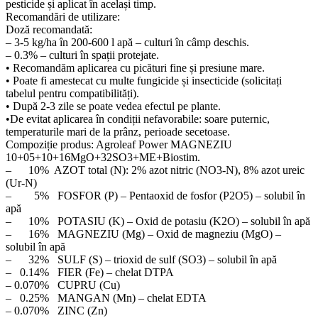
pesticide și aplicat în același timp.
Recomandări de utilizare:
Doză recomandată:
– 3-5 kg/ha în 200-600 l apă – culturi în câmp deschis.
– 0.3% – culturi în spații protejate.
• Recomandăm aplicarea cu picături fine și presiune mare.
• Poate fi amestecat cu multe fungicide și insecticide (solicitați
tabelul pentru compatibilități).
• După 2-3 zile se poate vedea efectul pe plante.
•De evitat aplicarea în condiții nefavorabile: soare puternic,
temperaturile mari de la prânz, perioade secetoase.
Compoziție produs: Agroleaf Power MAGNEZIU
10+05+10+16MgO+32SO3+ME+Biostim.
– 10% AZOT total (N): 2% azot nitric (NO3-N), 8% azot ureic
(Ur-N)
– 5% FOSFOR (P) – Pentaoxid de fosfor (P2O5) – solubil în
apă
– 10% POTASIU (K) – Oxid de potasiu (K2O) – solubil în apă
– 16% MAGNEZIU (Mg) – Oxid de magneziu (MgO) –
solubil în apă
– 32% SULF (S) – trioxid de sulf (SO3) – solubil în apă
– 0.14% FIER (Fe) – chelat DTPA
– 0.070% CUPRU (Cu)
– 0.25% MANGAN (Mn) – chelat EDTA
– 0.070% ZINC (Zn)