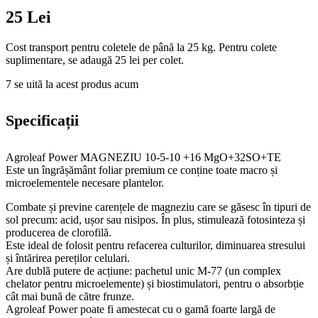
25 Lei
Cost transport pentru coletele de până la 25 kg. Pentru colete
suplimentare, se adaugă 25 lei per colet.
7
se uită la acest produs acum
Specificații
Agroleaf Power MAGNEZIU 10-5-10 +16 MgO+32SO+TE
Este un îngrășământ foliar premium ce conține toate macro și
microelementele necesare plantelor.
Combate și previne carențele de magneziu care se găsesc în tipuri de
sol precum: acid, ușor sau nisipos. În plus, stimulează fotosinteza și
producerea de clorofilă.
Este ideal de folosit pentru refacerea culturilor, diminuarea stresului
și întărirea pereților celulari.
Are dublă putere de acțiune: pachetul unic M-77 (un complex
chelator pentru microelemente) și biostimulatori, pentru o absorbție
cât mai bună de către frunze.
Agroleaf Power poate fi amestecat cu o gamă foarte largă de