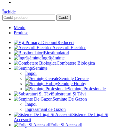
Închide
Caută
Meniu
Produse
Reduceri
Accesorii Electrice
Biostimulatori
Îngrășăminte
Combatere Biologica
Semințe
Înapoi
Semințe Cereale
Semințe Hobby
Semințe Profesionale
Substraturi Și Tăvi
Seminte De Gazon
Înapoi
Ingrasamant de Gazon
Sisteme De Irigat Si
Accesorii
Folie Si Accesorii