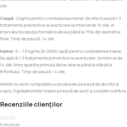
zile.
Ceapă
: 2 kg/ha pentru combaterea manei. Se efectuează 1-3
tratamente preventive la avertizare la interval de 10 zile, în
intervalul începutul formării bulbului până la 75% din diametrul
final. Timp de pauză: 14 zile.
Hamei
: 5 – 7,5 kg/ha (în 2000 l apă) pentru combaterea manei.
Se aplică 1-3 tratamente preventive la avertizare, la interval de
14 zile, între apariţia primului lăstar lateral până la sfârşitul
înfloritului. Timp de pauză: 14 zile.
Aliette nu este compatibil cu produsele pe bază de dicofol şi
cupru, îngrăşămintele foliare pe bază de azot şi soluţiile nutritive.
Recenziile clienților
0 recenzii