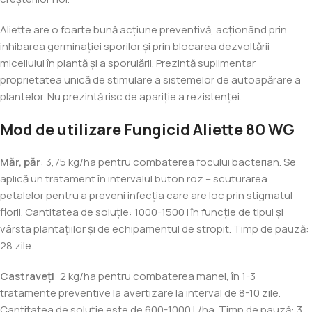
Aliette are o foarte bună acţiune preventivă, acţionând prin
inhibarea germinaţiei sporilor şi prin blocarea dezvoltării
miceliului în plantă şi a sporulării. Prezintă suplimentar
proprietatea unică de stimulare a sistemelor de autoapărare a
plantelor. Nu prezintă risc de apariţie a rezistenţei.
Mod de utilizare Fungicid Aliette 80 WG
Măr, păr
: 3,75 kg/ha pentru combaterea focului bacterian. Se
aplică un tratament în intervalul buton roz – scuturarea
petalelor pentru a preveni infecţia care are loc prin stigmatul
florii. Cantitatea de soluţie: 1000-1500 l în funcţie de tipul şi
vârsta plantaţiilor şi de echipamentul de stropit. Timp de pauză:
28 zile.
Castraveţi
: 2 kg/ha pentru combaterea manei, în 1-3
tratamente preventive la avertizare la interval de 8-10 zile.
Cantitatea de soluție este de 600-1000 L/ha. Timp de pauză: 3