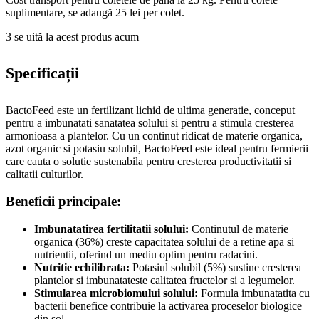
suplimentare, se adaugă 25 lei per colet.
3
se uită la acest produs acum
Specificații
BactoFeed este un fertilizant lichid de ultima generatie, conceput
pentru a imbunatati sanatatea solului si pentru a stimula cresterea
armonioasa a plantelor. Cu un continut ridicat de materie organica,
azot organic si potasiu solubil, BactoFeed este ideal pentru fermierii
care cauta o solutie sustenabila pentru cresterea productivitatii si
calitatii culturilor.
Beneficii principale:
Imbunatatirea fertilitatii solului:
Continutul de materie
organica (36%) creste capacitatea solului de a retine apa si
nutrientii, oferind un mediu optim pentru radacini.
Nutritie echilibrata:
Potasiul solubil (5%) sustine cresterea
plantelor si imbunatateste calitatea fructelor si a legumelor.
Stimularea microbiomului solului:
Formula imbunatatita cu
bacterii benefice contribuie la activarea proceselor biologice
din sol.