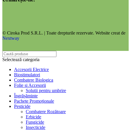
© Ciroka Prod S.R.L. | Toate drepturile rezervate. Website creat de
Nextway
Selectează categoria
Accesorii Electrice
Biostimulatori
Combatere Biologica
Folie si Accesorii
Solutii pentru umbrire
Îngrășăminte
Pachete Promoționale
Pesticide
Combatere Rozătoare
Erbicide
Fungicide
Insecticide