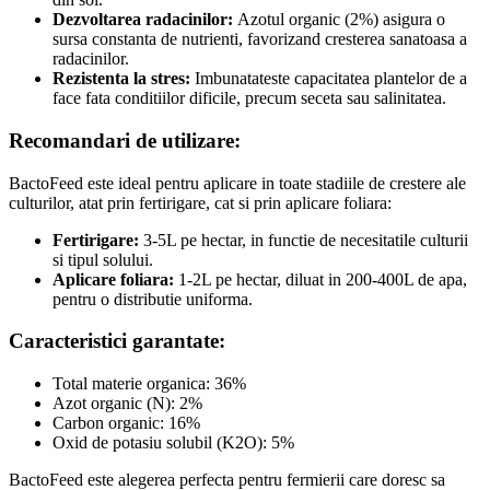
Dezvoltarea radacinilor:
Azotul organic (2%) asigura o
sursa constanta de nutrienti, favorizand cresterea sanatoasa a
radacinilor.
Rezistenta la stres:
Imbunatateste capacitatea plantelor de a
face fata conditiilor dificile, precum seceta sau salinitatea.
Recomandari de utilizare:
BactoFeed este ideal pentru aplicare in toate stadiile de crestere ale
culturilor, atat prin fertirigare, cat si prin aplicare foliara:
Fertirigare:
3-5L pe hectar, in functie de necesitatile culturii
si tipul solului.
Aplicare foliara:
1-2L pe hectar, diluat in 200-400L de apa,
pentru o distributie uniforma.
Caracteristici garantate:
Total materie organica: 36%
Azot organic (N): 2%
Carbon organic: 16%
Oxid de potasiu solubil (K2O): 5%
BactoFeed este alegerea perfecta pentru fermierii care doresc sa