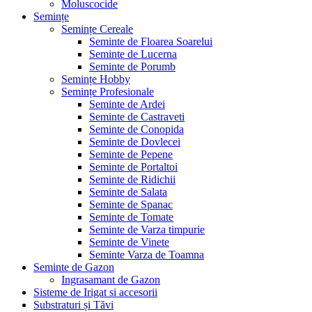
Moluscocide
Semințe
Semințe Cereale
Seminte de Floarea Soarelui
Seminte de Lucerna
Seminte de Porumb
Semințe Hobby
Semințe Profesionale
Seminte de Ardei
Seminte de Castraveti
Seminte de Conopida
Seminte de Dovlecei
Seminte de Pepene
Seminte de Portaltoi
Seminte de Ridichii
Seminte de Salata
Seminte de Spanac
Seminte de Tomate
Seminte de Varza timpurie
Seminte de Vinete
Seminte Varza de Toamna
Seminte de Gazon
Ingrasamant de Gazon
Sisteme de Irigat si accesorii
Substraturi și Tăvi