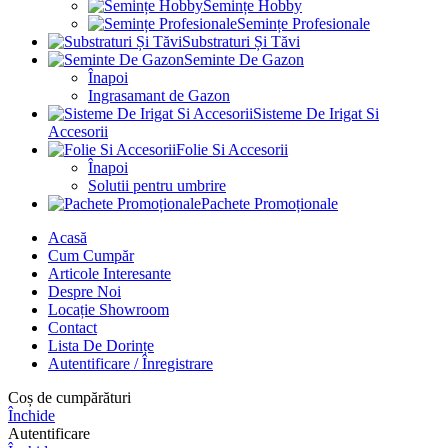
Semințe Hobby
Semințe Profesionale
Substraturi Și Tăvi
Seminte De Gazon
Înapoi
Ingrasamant de Gazon
Sisteme De Irigat Si
Accesorii
Folie Si Accesorii
Înapoi
Solutii pentru umbrire
Pachete Promoționale
Acasă
Cum Cumpăr
Articole Interesante
Despre Noi
Locație Showroom
Contact
Lista De Dorințe
Autentificare / Înregistrare
Coș de cumpărături
Închide
Autentificare