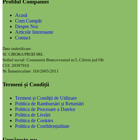
Profilul Companiei
Acasă
Cum Cumpăr
Despre Noi
Articole Interesante
Contact
Date indetificare:
SC CIROKA PROD SRL
Sediul social: Constantin Brancoveanul nr.5, Cilieni jud Olt.
CUI: 29397910
Nr. Înmatriculare: J16/2065/2011
Termeni și Condiții
Termeni și Condiții de Utilizare
Politica de Rambursări și Returnări
Politica de Procesare a Datelor
Politica de Livrări
Politica de Cookies
Politica de Confidențialitate
Urmărește-ne: