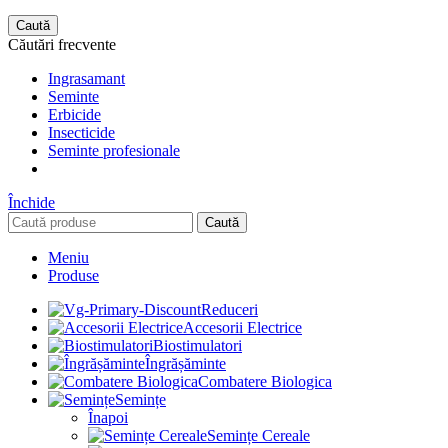
Caută
Căutări frecvente
Ingrasamant
Seminte
Erbicide
Insecticide
Seminte profesionale
Închide
Caută
Meniu
Produse
Reduceri
Accesorii Electrice
Biostimulatori
Îngrășăminte
Combatere Biologica
Semințe
Înapoi
Semințe Cereale