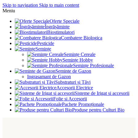
Skip to navigation
Skip to main content
Meniu
Oferte Speciale
Îngrășăminte
Biostimulatori
Combatere Biologica
Pesticide
Semințe
Semințe Cereale
Semințe Hobby
Semințe Profesionale
Seminte de Gazon
Ingrasamant de Gazon
Substraturi și Tăvi
Accesorii Electrice
Sisteme de Irigat si accesorii
Folie si Accesorii
Pachete Promoționale
Produse pentru Culturi Bio