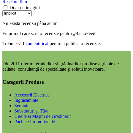
Resetare filtre
Doar cu imagini
Nu există recenzii până acum.
Fii primul care scrii o recenzie pentru „BactoFeed”
Trebuie să fii
autentificat
pentru a publica o recenzie.
Din 2011 oferim fermierilor și grădinarilor produse agricole de
calitate, consultanță de specialitate și soluții inovatoare.
Categorii Produse
Accesorii Electrice
Îngrășăminte
Semințe
Substraturi și Tăvi
Unelte și Mașini de Grădinărit
Pachete Promoționale