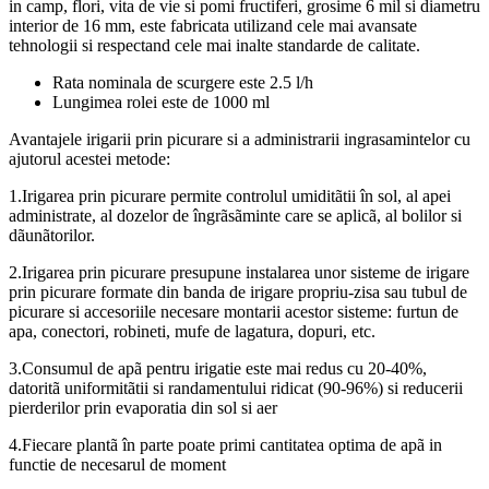
in camp, flori, vita de vie si pomi fructiferi, grosime 6 mil si diametru
interior de 16 mm, este fabricata utilizand cele mai avansate
tehnologii si respectand cele mai inalte standarde de calitate.
Rata nominala de scurgere este 2.5 l/h
Lungimea rolei este de 1000 ml
Avantajele irigarii prin picurare si a administrarii ingrasamintelor cu
ajutorul acestei metode:
1.Irigarea prin picurare permite controlul umiditãtii în sol, al apei
administrate, al dozelor de îngrãsãminte care se aplicã, al bolilor si
dãunãtorilor.
2.Irigarea prin picurare presupune instalarea unor sisteme de irigare
prin picurare formate din banda de irigare propriu-zisa sau tubul de
picurare si accesoriile necesare montarii acestor sisteme: furtun de
apa, conectori, robineti, mufe de lagatura, dopuri, etc.
3.Consumul de apã pentru irigatie este mai redus cu 20-40%,
datoritã uniformitãtii si randamentului ridicat (90-96%) si reducerii
pierderilor prin evaporatia din sol si aer
4.Fiecare plantã în parte poate primi cantitatea optima de apã in
functie de necesarul de moment