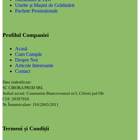
Unelte și Mașini de Grădinărit
Pachete Promoționale
Profilul Companiei
Acasă
Cum Cumpăr
Despre Noi
Articole Interesante
Contact
Date indetificare:
SC CIROKA PROD SRL
Sediul social: Constantin Brancoveanul nr.5, Cilieni jud Olt.
CUI: 29397910
Nr. Înmatriculare: J16/2065/2011
Termeni și Condiții