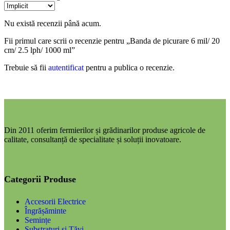
Nu există recenzii până acum.
Fii primul care scrii o recenzie pentru „Banda de picurare 6 mil/ 20
cm/ 2.5 lph/ 1000 ml”
Trebuie să fii
autentificat
pentru a publica o recenzie.
Din 2011 oferim fermierilor și grădinarilor produse agricole de
calitate, consultanță de specialitate și soluții inovatoare.
Categorii Produse
Accesorii Electrice
Îngrășăminte
Semințe
Substraturi și Tăvi