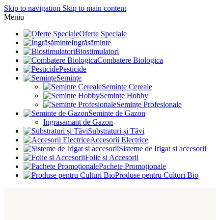
Skip to navigation
Skip to main content
Meniu
Oferte Speciale
Îngrășăminte
Biostimulatori
Combatere Biologica
Pesticide
Semințe
Semințe Cereale
Semințe Hobby
Semințe Profesionale
Seminte de Gazon
Ingrasamant de Gazon
Substraturi și Tăvi
Accesorii Electrice
Sisteme de Irigat si accesorii
Folie si Accesorii
Pachete Promoționale
Produse pentru Culturi Bio