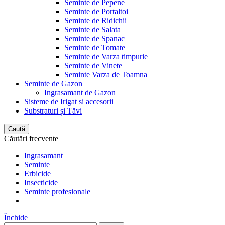
Seminte de Pepene
Seminte de Portaltoi
Seminte de Ridichii
Seminte de Salata
Seminte de Spanac
Seminte de Tomate
Seminte de Varza timpurie
Seminte de Vinete
Seminte Varza de Toamna
Seminte de Gazon
Ingrasamant de Gazon
Sisteme de Irigat si accesorii
Substraturi și Tăvi
Caută
Căutări frecvente
Ingrasamant
Seminte
Erbicide
Insecticide
Seminte profesionale
Închide