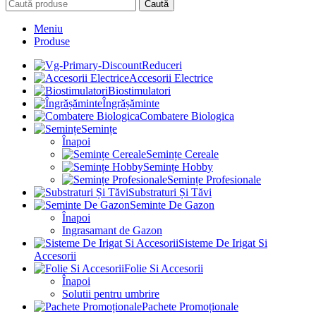
Caută
Meniu
Produse
Reduceri
Accesorii Electrice
Biostimulatori
Îngrășăminte
Combatere Biologica
Semințe
Înapoi
Semințe Cereale
Semințe Hobby
Semințe Profesionale
Substraturi Și Tăvi
Seminte De Gazon
Înapoi
Ingrasamant de Gazon
Sisteme De Irigat Si
Accesorii
Folie Si Accesorii
Înapoi
Solutii pentru umbrire
Pachete Promoționale