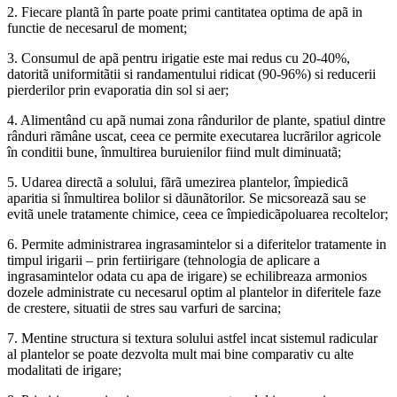
2. Fiecare plantã în parte poate primi cantitatea optima de apã in
functie de necesarul de moment;
3. Consumul de apã pentru irigatie este mai redus cu 20-40%,
datoritã uniformitãtii si randamentului ridicat (90-96%) si reducerii
pierderilor prin evaporatia din sol si aer;
4. Alimentând cu apã numai zona rândurilor de plante, spatiul dintre
rânduri rãmâne uscat, ceea ce permite executarea lucrãrilor agricole
în conditii bune, înmultirea buruienilor fiind mult diminuatã;
5. Udarea directã a solului, fãrã umezirea plantelor, împiedicã
aparitia si înmultirea bolilor si dãunãtorilor. Se micsoreazã sau se
evitã unele tratamente chimice, ceea ce împiedicã
poluare
a recoltelor;
6. Permite administrarea ingrasamintelor si a diferitelor tratamente in
timpul irigarii – prin fertiirigare (tehnologia de aplicare a
ingrasamintelor odata cu apa de irigare) se echilibreaza armonios
dozele administrate cu necesarul optim al plantelor in diferitele faze
de crestere, situatii de stres sau varfuri de sarcina;
7. Mentine structura si textura solului astfel incat sistemul radicular
al plantelor se poate dezvolta mult mai bine comparativ cu alte
modalitati de irigare;