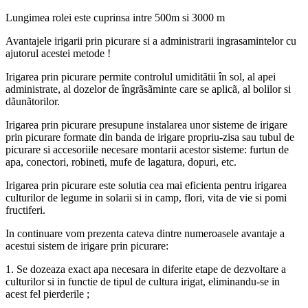
Lungimea rolei este cuprinsa intre 500m si 3000 m
Avantajele irigarii prin picurare si a administrarii ingrasamintelor cu
ajutorul acestei metode !
Irigarea prin picurare permite controlul umiditãtii în sol, al apei
administrate, al dozelor de îngrãsãminte care se aplicã, al bolilor si
dãunãtorilor.
Irigarea prin picurare presupune instalarea unor sisteme de irigare
prin picurare formate din banda de irigare propriu-zisa sau tubul de
picurare si accesoriile necesare montarii acestor sisteme: furtun de
apa, conectori, robineti, mufe de lagatura, dopuri, etc.
Irigarea prin picurare este solutia cea mai eficienta pentru irigarea
culturilor de legume in solarii si in camp, flori, vita de vie si pomi
fructiferi.
In continuare vom prezenta cateva dintre numeroasele avantaje a
acestui sistem de irigare prin picurare:
1. Se dozeaza exact apa necesara in diferite etape de dezvoltare a
culturilor si in functie de tipul de cultura irigat, eliminandu-se in
acest fel pierderile ;