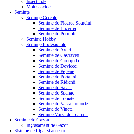
Insecticide
Moluscocide
Semințe
Semințe Cereale
Seminte de Floarea Soarelui
Seminte de Lucerna
Seminte de Porumb
Semințe Hobby
Semințe Profesionale
Seminte de Ardei
Seminte de Castraveti
Seminte de Conopida
Seminte de Dovlecei
Seminte de Pepene
Seminte de Portaltoi
Seminte de Ridichii
Seminte de Salata
Seminte de Spanac
Seminte de Tomate
Seminte de Varza timpurie
Seminte de Vinete
Seminte Varza de Toamna
Seminte de Gazon
Ingrasamant de Gazon
Sisteme de Irigat si accesorii