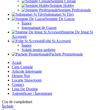
Semințe Cereale
Semințe Hobby
Semințe Profesionale
Substraturi Și Tăvi
Seminte De Gazon
Înapoi
Ingrasamant de Gazon
Sisteme De Irigat Si
Accesorii
Folie Si Accesorii
Înapoi
Solutii pentru umbrire
Pachete Promoționale
Acasă
Cum Cumpăr
Articole Interesante
Despre Noi
Locație Showroom
Contact
Lista De Dorințe
Autentificare / Înregistrare
Coș de cumpărături
Închide