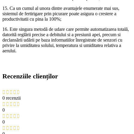
15. Ca un cumul al unora dintre avantajele enumerate mai sus,
sistemul de fertirigare prin picurare poate asigura o crestere a
productivitatii cu pina la 100%;
16. Este singura metodã de udare care permite automatizarea totalã,
datoritã reglãrii precise a debitului si a presiunii apei, precum si
declansãrii udãrii pe baza informatiilor înregistrate de senzori cu
privire la umiditatea solului, temperatura si umiditatea relativa a
aerului.
Recenziile clienților
0 recenzii
0
0
0