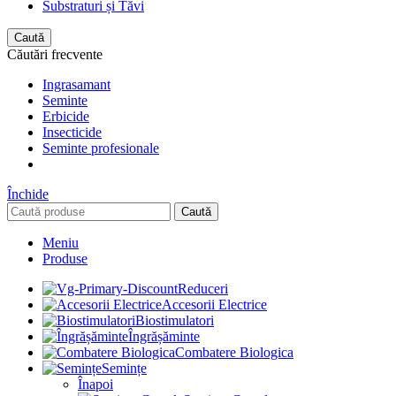
Substraturi și Tăvi
Caută
Căutări frecvente
Ingrasamant
Seminte
Erbicide
Insecticide
Seminte profesionale
Închide
Caută
Meniu
Produse
Reduceri
Accesorii Electrice
Biostimulatori
Îngrășăminte
Combatere Biologica
Semințe
Înapoi