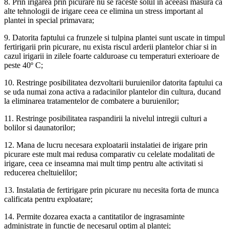
8. Prin irigarea prin picurare nu se raceste solul in aceeasi masura ca
alte tehnologii de irigare ceea ce elimina un stress important al
plantei in special primavara;
9. Datorita faptului ca frunzele si tulpina plantei sunt uscate in timpul
fertirigarii prin picurare, nu exista riscul arderii plantelor chiar si in
cazul irigarii in zilele foarte calduroase cu temperaturi exterioare de
peste 40º C;
10. Restringe posibilitatea dezvoltarii buruienilor datorita faptului ca
se uda numai zona activa a radacinilor plantelor din cultura, ducand
la eliminarea tratamentelor de combatere a buruienilor;
11. Restringe posibilitatea raspandirii la nivelul intregii culturi a
bolilor si daunatorilor;
12. Mana de lucru necesara exploatarii instalatiei de irigare prin
picurare este mult mai redusa comparativ cu celelate modalitati de
irigare, ceea ce inseamna mai mult timp pentru alte activitati si
reducerea cheltuielilor;
13. Instalatia de fertirigare prin picurare nu necesita forta de munca
calificata pentru exploatare;
14. Permite
doza
rea exacta a cantitatilor de ingrasaminte
administrate in functie de necesarul optim al plantei;