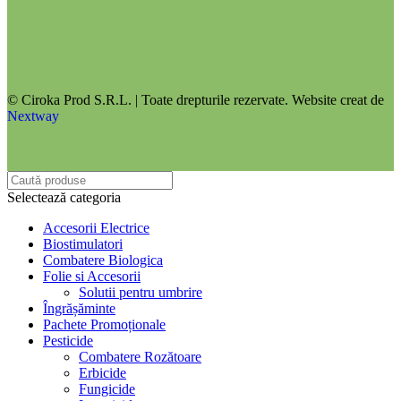
© Ciroka Prod S.R.L. | Toate drepturile rezervate. Website creat de
Nextway
Selectează categoria
Accesorii Electrice
Biostimulatori
Combatere Biologica
Folie si Accesorii
Solutii pentru umbrire
Îngrășăminte
Pachete Promoționale
Pesticide
Combatere Rozătoare
Erbicide
Fungicide