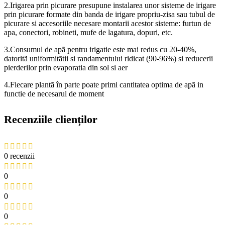
2.Irigarea prin picurare presupune instalarea unor sisteme de irigare
prin picurare formate din banda de irigare propriu-zisa sau tubul de
picurare si accesoriile necesare montarii acestor sisteme: furtun de
apa, conectori, robineti, mufe de lagatura, dopuri, etc.
3.Consumul de apã pentru irigatie este mai redus cu 20-40%,
datoritã uniformitãtii si randamentului ridicat (90-96%) si reducerii
pierderilor prin evaporatia din sol si aer
4.Fiecare plantã în parte poate primi cantitatea optima de apã in
functie de necesarul de moment
Recenziile clienților
0 recenzii
0
0
0