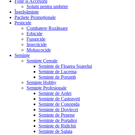
Folie si Accesorii
Solutii pentru umbrire
Îngrășăminte
Pachete Promoționale
Pesticide
Combatere Rozătoare
Erbicide
Fungicide
Insecticide
Moluscocide
Semințe
Semințe Cereale
Seminte de Floarea Soarelui
Seminte de Lucerna
Seminte de Porumb
Semințe Hobby
Semințe Profesionale
Seminte de Ardei
Seminte de Castraveti
Seminte de Conopida
Seminte de Dovlecei
Seminte de Pepene
Seminte de Portaltoi
Seminte de Ridichii
Seminte de Salata