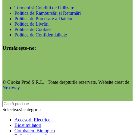
Termeni și Condiții de Utilizare
Politica de Rambursări și Returnări
Politica de Procesare a Datelor
Politica de Livrări
Politica de Cookies
Politica de Confidențialitate
Urmărește-ne:
© Ciroka Prod S.R.L. | Toate drepturile rezervate. Website creat de
Nextway
Selectează categoria
Accesorii Electrice
Biostimulatori
Combatere Biologica