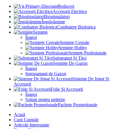
Reduceri
Accesorii Electrice
Biostimulatori
Îngrășăminte
Combatere Biologica
Semințe
Înapoi
Semințe Cereale
Semințe Hobby
Semințe Profesionale
Substraturi Și Tăvi
Seminte De Gazon
Înapoi
Ingrasamant de Gazon
Sisteme De Irigat Si
Accesorii
Folie Si Accesorii
Înapoi
Solutii pentru umbrire
Pachete Promoționale
Acasă
Cum Cumpăr
Articole Interesante