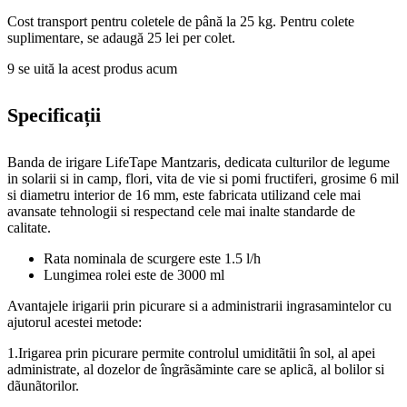
Cost transport pentru coletele de până la 25 kg. Pentru colete
suplimentare, se adaugă 25 lei per colet.
9
se uită la acest produs acum
Specificații
Banda de irigare LifeTape Mantzaris, dedicata culturilor de legume
in solarii si in camp, flori, vita de vie si pomi fructiferi, grosime 6 mil
si diametru interior de 16 mm, este fabricata utilizand cele mai
avansate tehnologii si respectand cele mai inalte standarde de
calitate.
Rata nominala de scurgere este 1.5 l/h
Lungimea rolei este de 3000 ml
Avantajele irigarii prin picurare si a administrarii ingrasamintelor cu
ajutorul acestei metode:
1.Irigarea prin picurare permite controlul umiditãtii în sol, al apei
administrate, al dozelor de îngrãsãminte care se aplicã, al bolilor si
dãunãtorilor.