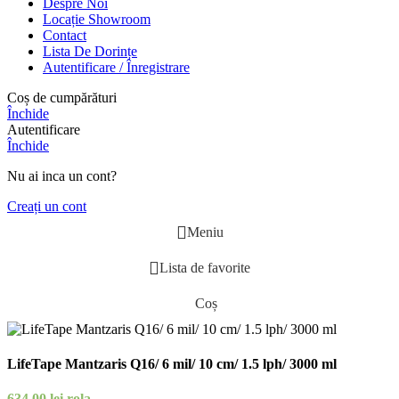
Despre Noi
Locație Showroom
Contact
Lista De Dorințe
Autentificare / Înregistrare
Coș de cumpărături
Închide
Autentificare
Închide
Nu ai inca un cont?
Creați un cont
Meniu
Lista de favorite
Coș
LifeTape Mantzaris Q16/ 6 mil/ 10 cm/ 1.5 lph/ 3000 ml
634,00
lei
rola