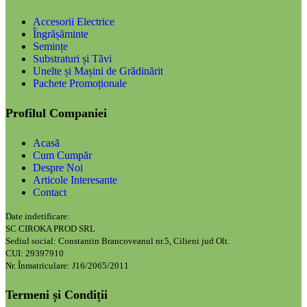
Accesorii Electrice
Îngrășăminte
Semințe
Substraturi și Tăvi
Unelte și Mașini de Grădinărit
Pachete Promoționale
Profilul Companiei
Acasă
Cum Cumpăr
Despre Noi
Articole Interesante
Contact
Date indetificare:
SC CIROKA PROD SRL
Sediul social: Constantin Brancoveanul nr.5, Cilieni jud Olt.
CUI: 29397910
Nr. Înmatriculare: J16/2065/2011
Termeni și Condiții