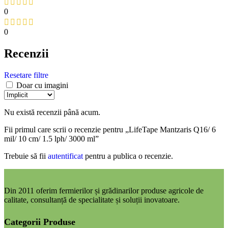
0
0
Recenzii
Resetare filtre
Doar cu imagini
Nu există recenzii până acum.
Fii primul care scrii o recenzie pentru „LifeTape Mantzaris Q16/ 6
mil/ 10 cm/ 1.5 lph/ 3000 ml”
Trebuie să fii
autentificat
pentru a publica o recenzie.
Din 2011 oferim fermierilor și grădinarilor produse agricole de
calitate, consultanță de specialitate și soluții inovatoare.
Categorii Produse