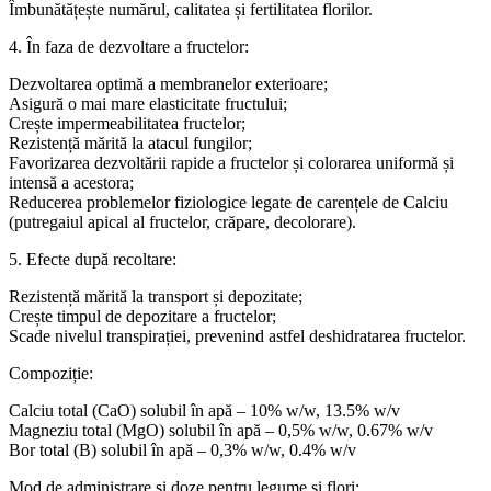
Îmbunătățește numărul, calitatea și fertilitatea florilor.
4. În faza de dezvoltare a fructelor:
Dezvoltarea optimă a membranelor exterioare;
Asigură o mai mare elasticitate fructului;
Crește impermeabilitatea fructelor;
Rezistență mărită la atacul fungilor;
Favorizarea dezvoltării rapide a fructelor și colorarea uniformă și
intensă a acestora;
Reducerea problemelor fiziologice legate de carențele de Calciu
(putregaiul apical al fructelor, crăpare, decolorare).
5. Efecte după recoltare:
Rezistență mărită la transport și depozitate;
Crește timpul de depozitare a fructelor;
Scade nivelul transpirației, prevenind astfel deshidratarea fructelor.
Compoziție:
Calciu total (CaO) solubil în apă – 10% w/w, 13.5% w/v
Magneziu total (MgO) solubil în apă – 0,5% w/w, 0.67% w/v
Bor total (B) solubil în apă – 0,3% w/w, 0.4% w/v
Mod de administrare și doze pentru legume și flori: