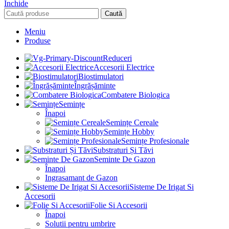
Închide
Caută
Meniu
Produse
Reduceri
Accesorii Electrice
Biostimulatori
Îngrășăminte
Combatere Biologica
Semințe
Înapoi
Semințe Cereale
Semințe Hobby
Semințe Profesionale
Substraturi Și Tăvi
Seminte De Gazon
Înapoi
Ingrasamant de Gazon
Sisteme De Irigat Si
Accesorii
Folie Si Accesorii
Înapoi
Solutii pentru umbrire