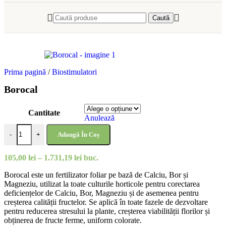
Caută
Prima pagină
/
Biostimulatori
Borocal
Cantitate
Anulează
Adaugă În Coș
-
+
105,00
lei
–
1.731,19
lei
buc.
Borocal este un fertilizator foliar pe bază de Calciu, Bor și
Magneziu, utilizat la toate culturile horticole pentru corectarea
deficiențelor de Calciu, Bor, Magneziu și de asemenea pentru
creșterea calității fructelor. Se aplică în toate fazele de dezvoltare
pentru reducerea stresului la plante, creșterea viabilității florilor și
obținerea de fructe ferme, uniform colorate.