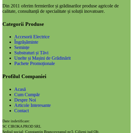
Din 2011 oferim fermierilor și grădinarilor produse agricole de
calitate, consultanță de specialitate și soluții inovatoare.
Categorii Produse
Accesorii Electrice
Îngrășăminte
Semințe
Substraturi și Tăvi
Unelte și Mașini de Grădinărit
Pachete Promoționale
Profilul Companiei
Acasă
Cum Cumpăr
Despre Noi
Articole Interesante
Contact
Date indetificare:
SC CIROKA PROD SRL
Sediul social: Constantin Brancoveanul nr.5, Cilieni jud Olt.