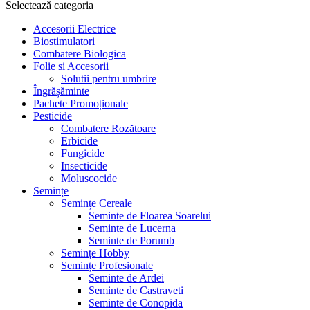
Selectează categoria
Accesorii Electrice
Biostimulatori
Combatere Biologica
Folie si Accesorii
Solutii pentru umbrire
Îngrășăminte
Pachete Promoționale
Pesticide
Combatere Rozătoare
Erbicide
Fungicide
Insecticide
Moluscocide
Semințe
Semințe Cereale
Seminte de Floarea Soarelui
Seminte de Lucerna
Seminte de Porumb
Semințe Hobby
Semințe Profesionale
Seminte de Ardei
Seminte de Castraveti
Seminte de Conopida