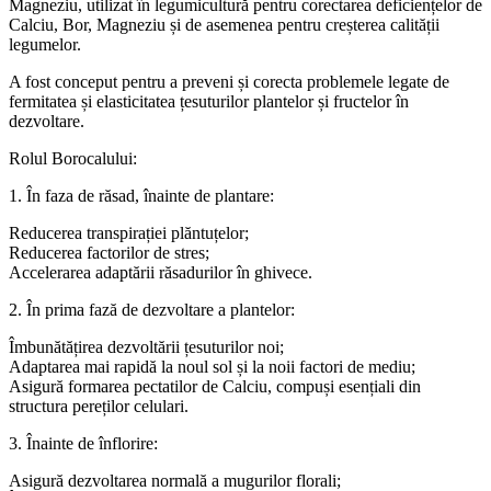
Magneziu, utilizat în legumicultură pentru corectarea deficiențelor de
Calciu, Bor, Magneziu și de asemenea pentru creșterea calității
legumelor.
A fost conceput pentru a preveni și corecta problemele legate de
fermitatea și elasticitatea țesuturilor plantelor și fructelor în
dezvoltare.
Rolul Borocalului:
1. În faza de răsad, înainte de plantare:
Reducerea transpirației plăntuțelor;
Reducerea factorilor de stres;
Accelerarea adaptării răsadurilor în ghivece.
2. În prima fază de dezvoltare a plantelor:
Îmbunătățirea dezvoltării țesuturilor noi;
Adaptarea mai rapidă la noul sol și la noii factori de mediu;
Asigură formarea pectatilor de Calciu, compuși esențiali din
structura pereților celulari.
3. Înainte de înflorire:
Asigură dezvoltarea normală a mugurilor florali;