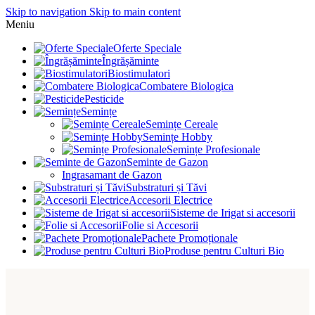
Skip to navigation
Skip to main content
Meniu
Oferte Speciale
Îngrășăminte
Biostimulatori
Combatere Biologica
Pesticide
Semințe
Semințe Cereale
Semințe Hobby
Semințe Profesionale
Seminte de Gazon
Ingrasamant de Gazon
Substraturi și Tăvi
Accesorii Electrice
Sisteme de Irigat si accesorii
Folie si Accesorii
Pachete Promoționale
Produse pentru Culturi Bio