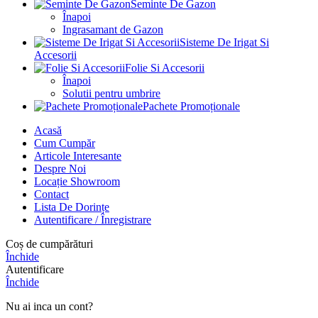
Seminte De Gazon
Înapoi
Ingrasamant de Gazon
Sisteme De Irigat Si
Accesorii
Folie Si Accesorii
Înapoi
Solutii pentru umbrire
Pachete Promoționale
Acasă
Cum Cumpăr
Articole Interesante
Despre Noi
Locație Showroom
Contact
Lista De Dorințe
Autentificare / Înregistrare
Coș de cumpărături
Închide
Autentificare
Închide
Nu ai inca un cont?