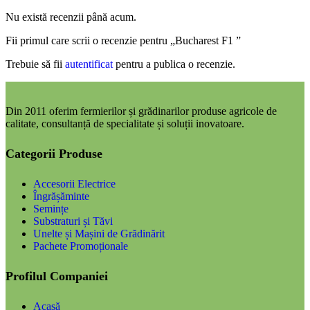
Nu există recenzii până acum.
Fii primul care scrii o recenzie pentru „Bucharest F1 ”
Trebuie să fii
autentificat
pentru a publica o recenzie.
Din 2011 oferim fermierilor și grădinarilor produse agricole de
calitate, consultanță de specialitate și soluții inovatoare.
Categorii Produse
Accesorii Electrice
Îngrășăminte
Semințe
Substraturi și Tăvi
Unelte și Mașini de Grădinărit
Pachete Promoționale
Profilul Companiei
Acasă