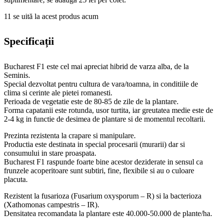
11
se uită la acest produs acum
Specificații
Bucharest F1 este cel mai apreciat hibrid de varza alba, de la
Seminis.
Special dezvoltat pentru cultura de vara/toamna, in conditiile de
clima si cerinte ale pietei romanesti.
Perioada de vegetatie este de 80-85 de zile de la plantare.
Forma capatanii este rotunda, usor turtita, iar greutatea medie este de
2-4 kg in functie de desimea de plantare si de momentul recoltarii.
Prezinta rezistenta la crapare si manipulare.
Productia este destinata in special procesarii (murarii) dar si
consumului in stare proaspata.
Bucharest F1 raspunde foarte bine acestor deziderate in sensul ca
frunzele acoperitoare sunt subtiri, fine, flexibile si au o culoare
placuta.
Rezistent la fusarioza (Fusarium oxysporum – R) si la bacterioza
(Xathomonas campestris – IR).
Densitatea recomandata la plantare este 40.000-50.000 de plante/ha.