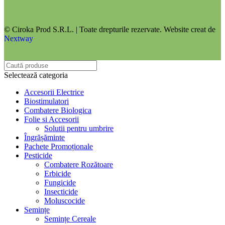
© Ciroka Prod S.R.L. | Toate drepturile rezervate. Website creat de
Nextway
Selectează categoria
Accesorii Electrice
Biostimulatori
Combatere Biologica
Folie si Accesorii
Solutii pentru umbrire
Îngrășăminte
Pachete Promoționale
Pesticide
Combatere Rozătoare
Erbicide
Fungicide
Insecticide
Moluscocide
Semințe
Semințe Cereale