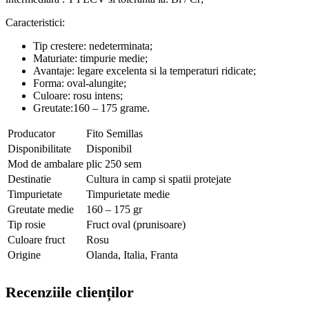
Caracteristici:
Tip crestere: nedeterminata;
Maturiate: timpurie medie;
Avantaje: legare excelenta si la temperaturi ridicate;
Forma: oval-alungite;
Culoare: rosu intens;
Greutate:160 – 175 grame.
Producator
Fito Semillas
Disponibilitate
Disponibil
Mod de ambalare
plic 250 sem
Destinatie
Cultura in camp si spatii protejate
Timpurietate
Timpurietate medie
Greutate medie
160 – 175 gr
Tip rosie
Fruct oval (prunisoare)
Culoare fruct
Rosu
Origine
Olanda, Italia, Franta
Recenziile clienților