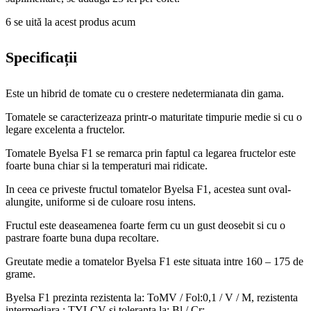
6
se uită la acest produs acum
Specificații
Este un hibrid de tomate cu o crestere nedetermianata din gama.
Tomatele se caracterizeaza printr-o maturitate timpurie medie si cu o
legare excelenta a fructelor.
Tomatele Byelsa F1 se remarca prin faptul ca legarea fructelor este
foarte buna chiar si la temperaturi mai ridicate.
In ceea ce priveste fructul tomatelor Byelsa F1, acestea sunt oval-
alungite, uniforme si de culoare rosu intens.
Fructul este deaseamenea foarte ferm cu un gust deosebit si cu o
pastrare foarte buna dupa recoltare.
Greutate medie a tomatelor Byelsa F1 este situata intre 160 – 175 de
grame.
Byelsa F1 prezinta rezistenta la: ToMV / Fol:0,1 / V / M, rezistenta
intermediara : TYLCV si toleranta la: Bl / Cr;