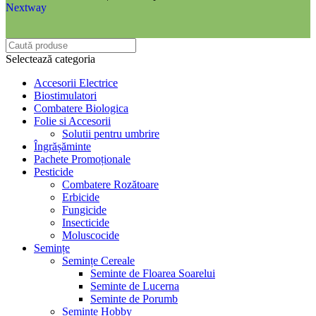
Nextway
Selectează categoria
Accesorii Electrice
Biostimulatori
Combatere Biologica
Folie si Accesorii
Solutii pentru umbrire
Îngrășăminte
Pachete Promoționale
Pesticide
Combatere Rozătoare
Erbicide
Fungicide
Insecticide
Moluscocide
Semințe
Semințe Cereale
Seminte de Floarea Soarelui
Seminte de Lucerna
Seminte de Porumb
Semințe Hobby