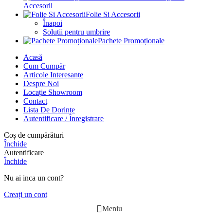
Accesorii
Folie Si Accesorii
Înapoi
Solutii pentru umbrire
Pachete Promoționale
Acasă
Cum Cumpăr
Articole Interesante
Despre Noi
Locație Showroom
Contact
Lista De Dorințe
Autentificare / Înregistrare
Coș de cumpărături
Închide
Autentificare
Închide
Nu ai inca un cont?
Creați un cont
Meniu