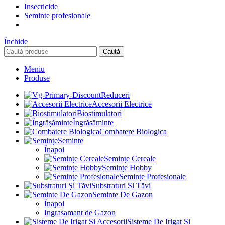
Insecticide
Seminte profesionale
Închide
Caută
Meniu
Produse
Reduceri
Accesorii Electrice
Biostimulatori
Îngrășăminte
Combatere Biologica
Semințe
Înapoi
Semințe Cereale
Semințe Hobby
Semințe Profesionale
Substraturi Și Tăvi
Seminte De Gazon
Înapoi
Ingrasamant de Gazon
Sisteme De Irigat Si