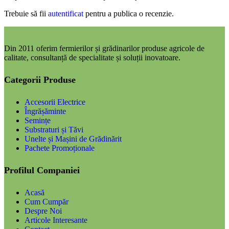
Trebuie să fii
autentificat
pentru a publica o recenzie.
Din 2011 oferim fermierilor și grădinarilor produse agricole de
calitate, consultanță de specialitate și soluții inovatoare.
Categorii Produse
Accesorii Electrice
Îngrășăminte
Semințe
Substraturi și Tăvi
Unelte și Mașini de Grădinărit
Pachete Promoționale
Profilul Companiei
Acasă
Cum Cumpăr
Despre Noi
Articole Interesante