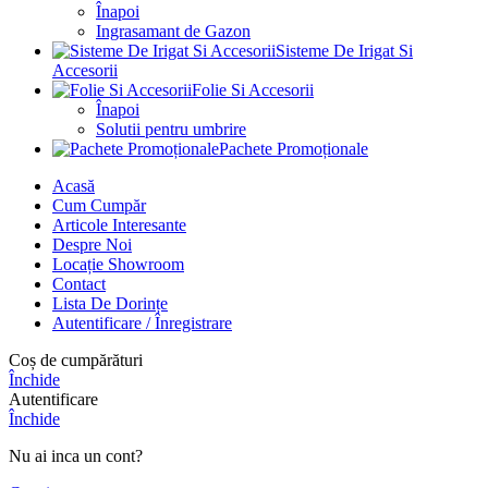
Înapoi
Ingrasamant de Gazon
Sisteme De Irigat Si
Accesorii
Folie Si Accesorii
Înapoi
Solutii pentru umbrire
Pachete Promoționale
Acasă
Cum Cumpăr
Articole Interesante
Despre Noi
Locație Showroom
Contact
Lista De Dorințe
Autentificare / Înregistrare
Coș de cumpărături
Închide
Autentificare
Închide
Nu ai inca un cont?