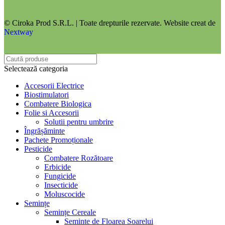
© Ciroka Prod S.R.L. | Toate drepturile rezervate. Website creat de
Nextway
Selectează categoria
Accesorii Electrice
Biostimulatori
Combatere Biologica
Folie si Accesorii
Solutii pentru umbrire
Îngrășăminte
Pachete Promoționale
Pesticide
Combatere Rozătoare
Erbicide
Fungicide
Insecticide
Moluscocide
Semințe
Semințe Cereale
Seminte de Floarea Soarelui