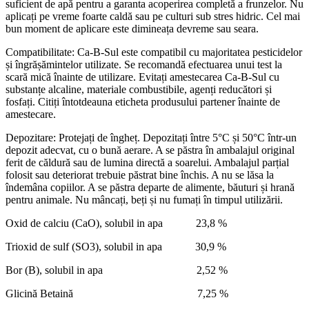
suficient de apă pentru a garanta acoperirea completă a frunzelor. Nu
aplicați pe vreme foarte caldă sau pe culturi sub stres hidric. Cel mai
bun moment de aplicare este dimineața devreme sau seara.
Compatibilitate: Ca-B-Sul este compatibil cu majoritatea pesticidelor
și îngrășămintelor utilizate. Se recomandă efectuarea unui test la
scară mică înainte de utilizare. Evitați amestecarea Ca-B-Sul cu
substanțe alcaline, materiale combustibile, agenți reducători și
fosfați. Citiți întotdeauna eticheta produsului partener înainte de
amestecare.
Depozitare: Protejați de îngheț. Depozitați între 5°C și 50°C într-un
depozit adecvat, cu o bună aerare. A se păstra în ambalajul original
ferit de căldură sau de lumina directă a soarelui. Ambalajul parțial
folosit sau deteriorat trebuie păstrat bine închis. A nu se lăsa la
îndemâna copiilor. A se păstra departe de alimente, băuturi și hrană
pentru animale. Nu mâncați, beți și nu fumați în timpul utilizării.
Oxid de calciu (CaO), solubil in apa 23,8 %
Trioxid de sulf (SO3), solubil in apa 30,9 %
Bor (B), solubil in apa 2,52 %
Glicină Betaină 7,25 %