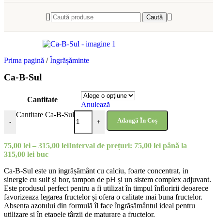
Caută
Prima pagină
/
Îngrășăminte
Ca-B-Sul
Cantitate
Anulează
Cantitate Ca-B-Sul
Adaugă În Coș
-
+
75,00
lei
–
315,00
lei
Interval de prețuri: 75,00 lei până la
315,00 lei
buc
Ca-B-Sul este un ingrășământ cu calciu, foarte concentrat, in
sinergie cu sulf și bor, tampon de pH și un sistem complex adjuvant.
Este produsul perfect pentru a fi utilizat în timpul înfloririi deoarece
favorizeaza legarea fructelor și ofera o calitate mai buna fructelor.
Absența azotului din formulă îl face îngrășământul ideal pentru
utilizare și în etapele târzii de maturare a fructelor.