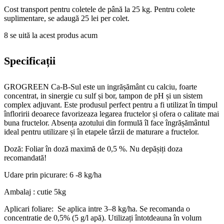
Cost transport pentru coletele de până la 25 kg. Pentru colete
suplimentare, se adaugă 25 lei per colet.
8
se uită la acest produs acum
Specificații
GROGREEN Ca-B-Sul este un ingrășământ cu calciu, foarte
concentrat, in sinergie cu sulf și bor, tampon de pH și un sistem
complex adjuvant. Este produsul perfect pentru a fi utilizat în timpul
înfloririi deoarece favorizeaza legarea fructelor și ofera o calitate mai
buna fructelor. Absența azotului din formulă îl face îngrășământul
ideal pentru utilizare și în etapele târzii de maturare a fructelor.
Doză: Foliar în doză maximă de 0,5 %. Nu depășiți doza
recomandată!
Udare prin picurare: 6 -8 kg/ha
Ambalaj : cutie 5kg
Aplicari foliare: Se aplica intre 3–8 kg/ha. Se recomanda o
concentratie de 0,5% (5 g/l apă). Utilizați întotdeauna în volum