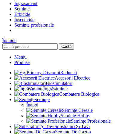
Ingrasamant
Seminte
Erbicide
Insecticide
Seminte profesionale
Închide
Caută
Meniu
Produse
Reduceri
Accesorii Electrice
Biostimulatori
Îngrășăminte
Combatere Biologica
Semințe
Înapoi
Semințe Cereale
Semințe Hobby
Semințe Profesionale
Substraturi Și Tăvi
Seminte De Gazon