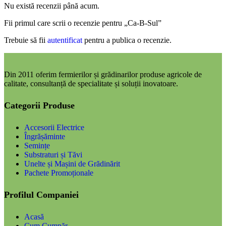
Nu există recenzii până acum.
Fii primul care scrii o recenzie pentru „Ca-B-Sul”
Trebuie să fii
autentificat
pentru a publica o recenzie.
Din 2011 oferim fermierilor și grădinarilor produse agricole de
calitate, consultanță de specialitate și soluții inovatoare.
Categorii Produse
Accesorii Electrice
Îngrășăminte
Semințe
Substraturi și Tăvi
Unelte și Mașini de Grădinărit
Pachete Promoționale
Profilul Companiei
Acasă
Cum Cumpăr