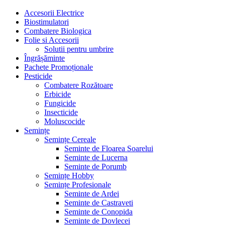
Accesorii Electrice
Biostimulatori
Combatere Biologica
Folie si Accesorii
Solutii pentru umbrire
Îngrășăminte
Pachete Promoționale
Pesticide
Combatere Rozătoare
Erbicide
Fungicide
Insecticide
Moluscocide
Semințe
Semințe Cereale
Seminte de Floarea Soarelui
Seminte de Lucerna
Seminte de Porumb
Semințe Hobby
Semințe Profesionale
Seminte de Ardei
Seminte de Castraveti
Seminte de Conopida
Seminte de Dovlecei