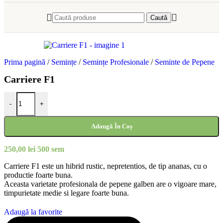
Caută
Prima pagină
/
Semințe
/
Semințe Profesionale
/
Seminte de Pepene
Carriere F1
Cantitate Carriere F1
-
+
Adaugă În Coș
250,00
lei
500 sem
Carriere F1 este un hibrid rustic, nepretentios, de tip ananas, cu o
productie foarte buna.
Aceasta varietate profesionala de pepene galben are o vigoare mare,
timpurietate medie si legare foarte buna.
Adaugă la favorite