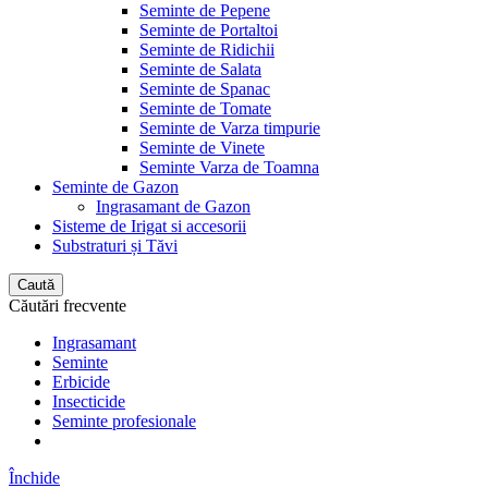
Seminte de Pepene
Seminte de Portaltoi
Seminte de Ridichii
Seminte de Salata
Seminte de Spanac
Seminte de Tomate
Seminte de Varza timpurie
Seminte de Vinete
Seminte Varza de Toamna
Seminte de Gazon
Ingrasamant de Gazon
Sisteme de Irigat si accesorii
Substraturi și Tăvi
Caută
Căutări frecvente
Ingrasamant
Seminte
Erbicide
Insecticide
Seminte profesionale
Închide