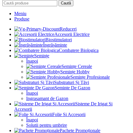
Caută
Meniu
Produse
Reduceri
Accesorii Electrice
Biostimulatori
Îngrășăminte
Combatere Biologica
Semințe
Înapoi
Semințe Cereale
Semințe Hobby
Semințe Profesionale
Substraturi Și Tăvi
Seminte De Gazon
Înapoi
Ingrasamant de Gazon
Sisteme De Irigat Si
Accesorii
Folie Si Accesorii
Înapoi
Solutii pentru umbrire
Pachete Promoționale