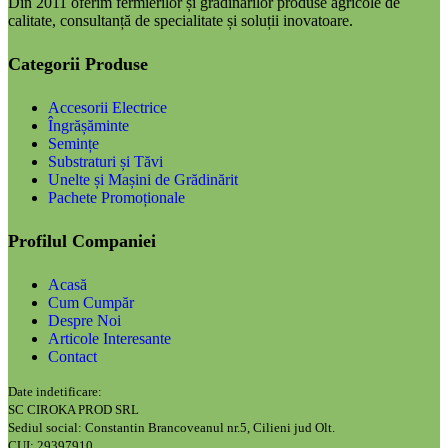
Din 2011 oferim fermierilor și grădinarilor produse agricole de
calitate, consultanță de specialitate și soluții inovatoare.
Categorii Produse
Accesorii Electrice
Îngrășăminte
Semințe
Substraturi și Tăvi
Unelte și Mașini de Grădinărit
Pachete Promoționale
Profilul Companiei
Acasă
Cum Cumpăr
Despre Noi
Articole Interesante
Contact
Date indetificare:
SC CIROKA PROD SRL
Sediul social: Constantin Brancoveanul nr.5, Cilieni jud Olt.
CUI: 29397910