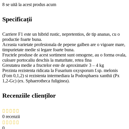
8
se uită la acest produs acum
Specificații
Carriere F1 este un hibrid rustic, nepretentios, de tip ananas, cu o
productie foarte buna.
Aceasta varietate profesionala de pepene galben are o vigoare mare,
timpurietate medie si legare foarte buna.
Fructele produse de acest sortiment sunt omogene, au o forma ovala,
culoare portocaliu deschis la maturitate, retea fina
Greutatea medie a fructelor este de aproximativ 3 – 4 kg
Prezinta rezistenta ridicata la Fusarium oxysporum f.sp. melonis
(Fom 0,1,2) si rezistenta intermediara la Podosphaera xanthii (Px
1,2-Gc) (ex. Sphaerotheca fuliginea).
Recenziile clienților
0 recenzii
0