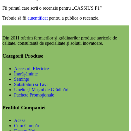
Fii primul care scrii o recenzie pentru „CASSIUS F1”
Trebuie să fii
autentificat
pentru a publica o recenzie.
Din 2011 oferim fermierilor și grădinarilor produse agricole de
calitate, consultanță de specialitate și soluții inovatoare.
Categorii Produse
Accesorii Electrice
Îngrășăminte
Semințe
Substraturi și Tăvi
Unelte și Mașini de Grădinărit
Pachete Promoționale
Profilul Companiei
Acasă
Cum Cumpăr
Despre Noi