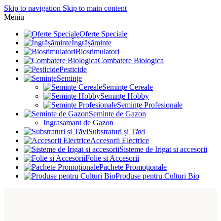
Skip to navigation
Skip to main content
Meniu
Oferte Speciale
Îngrășăminte
Biostimulatori
Combatere Biologica
Pesticide
Semințe
Semințe Cereale
Semințe Hobby
Semințe Profesionale
Seminte de Gazon
Ingrasamant de Gazon
Substraturi și Tăvi
Accesorii Electrice
Sisteme de Irigat si accesorii
Folie si Accesorii
Pachete Promoționale
Produse pentru Culturi Bio