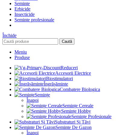
Seminte
Erbicide
Insecticide
Seminte profesionale
Închide
Caută
Meniu
Produse
Reduceri
Accesorii Electrice
Biostimulatori
Îngrășăminte
Combatere Biologica
Semințe
Înapoi
Semințe Cereale
Semințe Hobby
Semințe Profesionale
Substraturi Și Tăvi
Seminte De Gazon
Înapoi