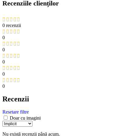
Recenziile clienților
0 recenzii
0
0
0
0
0
Recenzii
Resetare filtre
Doar cu imagini
Nu există recenzii până acum.