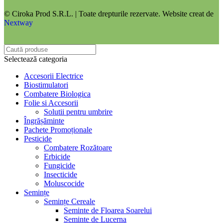
© Ciroka Prod S.R.L. | Toate drepturile rezervate. Website creat de
Nextway
Selectează categoria
Accesorii Electrice
Biostimulatori
Combatere Biologica
Folie si Accesorii
Solutii pentru umbrire
Îngrășăminte
Pachete Promoționale
Pesticide
Combatere Rozătoare
Erbicide
Fungicide
Insecticide
Moluscocide
Semințe
Semințe Cereale
Seminte de Floarea Soarelui
Seminte de Lucerna