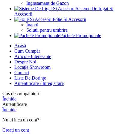
Ingrasamant de Gazon
Sisteme De Irigat Si
Accesorii
Folie Si Accesorii
Înapoi
Solutii pentru umbrire
Pachete Promoționale
Acasă
Cum Cumpăr
Articole Interesante
Despre Noi
Locație Showroom
Contact
Lista De Dorințe
Autentificare / Înregistrare
Coș de cumpărături
Închide
Autentificare
Închide
Nu ai inca un cont?
Creați un cont