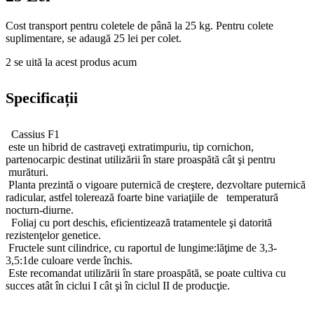
Cost transport pentru coletele de până la 25 kg. Pentru colete
suplimentare, se adaugă 25 lei per colet.
2
se uită la acest produs acum
Specificații
Cassius F1
este un hibrid de castraveţi extratimpuriu, tip cornichon,
partenocarpic destinat utilizării în stare proaspătă cât şi pentru
murături.
Planta prezintă o vigoare puternică de creştere, dezvoltare puternică
radicular, astfel tolerează foarte bine variaţiile de temperatură
nocturn-diurne.
Foliaj cu port deschis, eficientizează tratamentele şi datorită
rezistenţelor genetice.
Fructele sunt cilindrice, cu raportul de lungime:lăţime de 3,3-
3,5:1de culoare verde închis.
Este recomandat utilizării în stare proaspătă, se poate cultiva cu
succes atât în ciclui I cât şi în ciclul II de producţie.