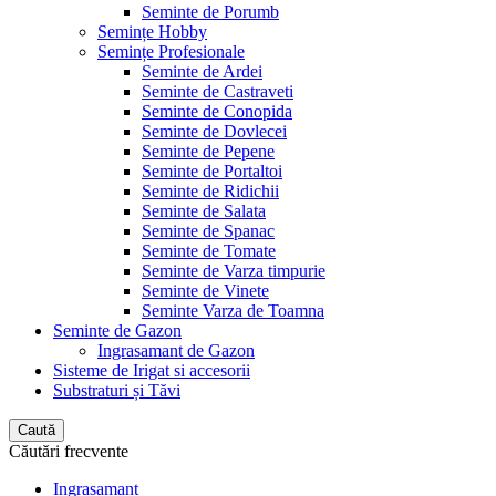
Seminte de Porumb
Semințe Hobby
Semințe Profesionale
Seminte de Ardei
Seminte de Castraveti
Seminte de Conopida
Seminte de Dovlecei
Seminte de Pepene
Seminte de Portaltoi
Seminte de Ridichii
Seminte de Salata
Seminte de Spanac
Seminte de Tomate
Seminte de Varza timpurie
Seminte de Vinete
Seminte Varza de Toamna
Seminte de Gazon
Ingrasamant de Gazon
Sisteme de Irigat si accesorii
Substraturi și Tăvi
Caută
Căutări frecvente
Ingrasamant