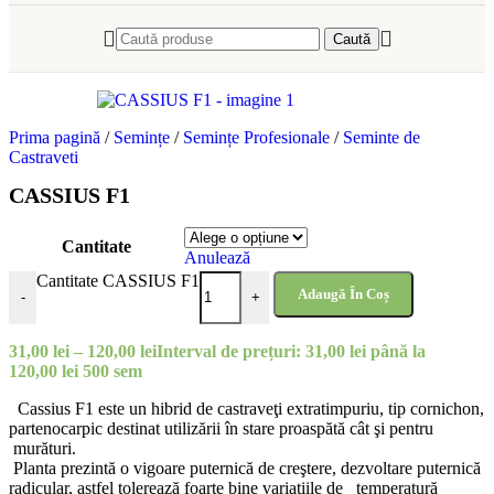
Caută
Prima pagină
/
Semințe
/
Semințe Profesionale
/
Seminte de
Castraveti
CASSIUS F1
Cantitate
Anulează
Cantitate CASSIUS F1
Adaugă În Coș
-
+
31,00
lei
–
120,00
lei
Interval de prețuri: 31,00 lei până la
120,00 lei
500 sem
Cassius F1 este un hibrid de castraveţi extratimpuriu, tip cornichon,
partenocarpic destinat utilizării în stare proaspătă cât şi pentru
murături.
Planta prezintă o vigoare puternică de creştere, dezvoltare puternică
radicular, astfel tolerează foarte bine variaţiile de temperatură