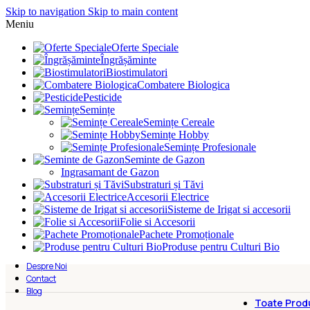
Skip to navigation
Skip to main content
Meniu
Oferte Speciale
Îngrășăminte
Biostimulatori
Combatere Biologica
Pesticide
Semințe
Semințe Cereale
Semințe Hobby
Semințe Profesionale
Seminte de Gazon
Ingrasamant de Gazon
Substraturi și Tăvi
Accesorii Electrice
Sisteme de Irigat si accesorii
Folie si Accesorii
Pachete Promoționale
Produse pentru Culturi Bio
Despre Noi
Contact
Blog
Toate Prod