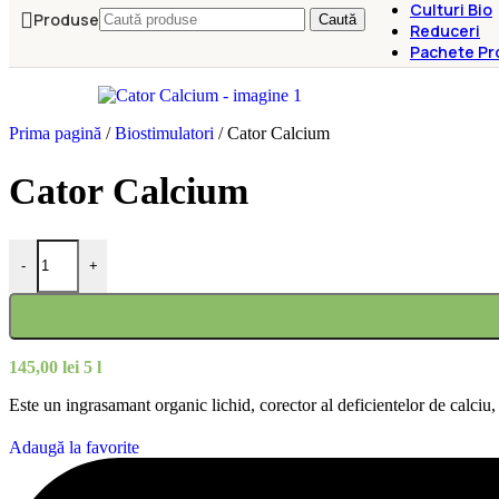
Culturi Bio
Produse
Caută
Reduceri
Pachete Pr
Prima pagină
/
Biostimulatori
/
Cator Calcium
Cator Calcium
Cantitate Cator Calcium
-
+
145,00
lei
5 l
Este un ingrasamant organic lichid, corector al deficientelor de calciu, p
Adaugă la favorite