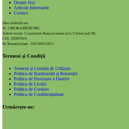
Despre Noi
Articole Interesante
Contact
Date indetificare:
SC CIROKA PROD SRL
Sediul social: Constantin Brancoveanul nr.5, Cilieni jud Olt.
CUI: 29397910
Nr. Înmatriculare: J16/2065/2011
Termeni și Condiții
Termeni și Condiții de Utilizare
Politica de Rambursări și Returnări
Politica de Procesare a Datelor
Politica de Livrări
Politica de Cookies
Politica de Confidențialitate
Urmărește-ne: