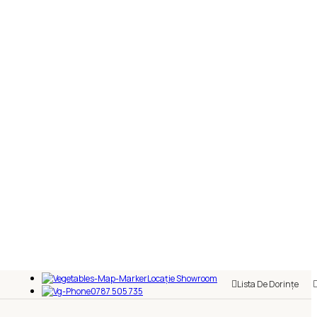
Locație Showroom
Lista De Dorințe
0787 505 735