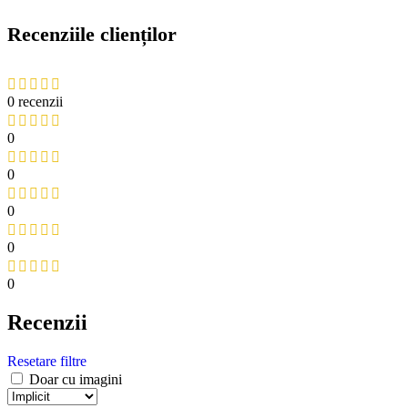
Recenziile clienților
0 recenzii
0
0
0
0
0
Recenzii
Resetare filtre
Doar cu imagini