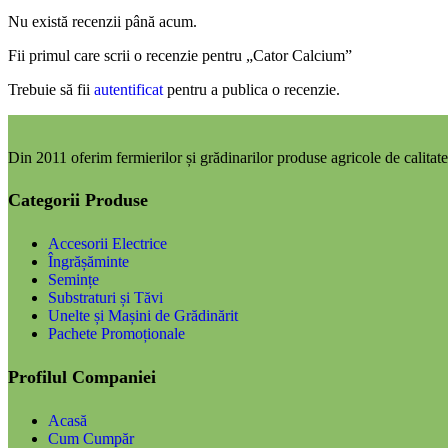
Nu există recenzii până acum.
Fii primul care scrii o recenzie pentru „Cator Calcium”
Trebuie să fii
autentificat
pentru a publica o recenzie.
Din 2011 oferim fermierilor și grădinarilor produse agricole de calitate,
Categorii Produse
Accesorii Electrice
Îngrășăminte
Semințe
Substraturi și Tăvi
Unelte și Mașini de Grădinărit
Pachete Promoționale
Profilul Companiei
Acasă
Cum Cumpăr