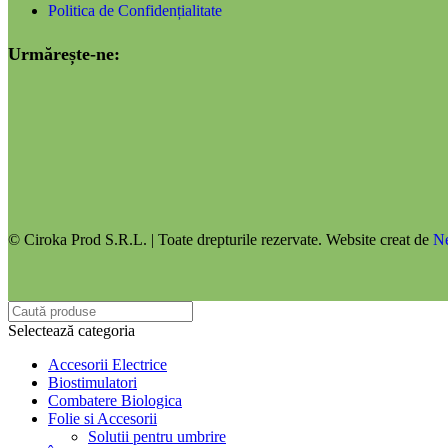
Politica de Confidențialitate
Urmărește-ne:
© Ciroka Prod S.R.L. | Toate drepturile rezervate. Website creat de
N
Selectează categoria
Accesorii Electrice
Biostimulatori
Combatere Biologica
Folie si Accesorii
Solutii pentru umbrire