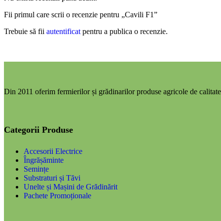
Fii primul care scrii o recenzie pentru „Cavili F1”
Trebuie să fii
autentificat
pentru a publica o recenzie.
Din 2011 oferim fermierilor și grădinarilor produse agricole de calitate,
Categorii Produse
Accesorii Electrice
Îngrășăminte
Semințe
Substraturi și Tăvi
Unelte și Mașini de Grădinărit
Pachete Promoționale