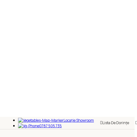
Locație Showroom
Lista De Dorințe
0787 505 735