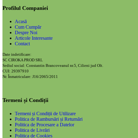
Profilul Companiei
Acasă
Cum Cumpăr
Despre Noi
Articole Interesante
Contact
Date indetificare:
SC CIROKA PROD SRL
Sediul social: Constantin Brancoveanul nr.5, Cilieni jud Olt.
CUI: 29397910
Nr. Înmatriculare: J16/2065/2011
Termeni și Condiții
Termeni și Condiții de Utilizare
Politica de Rambursări și Returnări
Politica de Procesare a Datelor
Politica de Livrări
Politica de Cookies