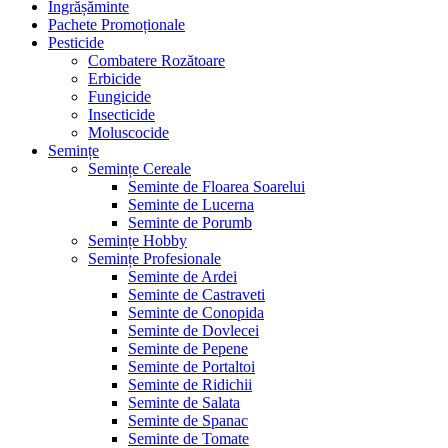
Îngrășăminte
Pachete Promoționale
Pesticide
Combatere Rozătoare
Erbicide
Fungicide
Insecticide
Moluscocide
Semințe
Semințe Cereale
Seminte de Floarea Soarelui
Seminte de Lucerna
Seminte de Porumb
Semințe Hobby
Semințe Profesionale
Seminte de Ardei
Seminte de Castraveti
Seminte de Conopida
Seminte de Dovlecei
Seminte de Pepene
Seminte de Portaltoi
Seminte de Ridichii
Seminte de Salata
Seminte de Spanac
Seminte de Tomate