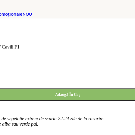
omoționale
NOU
/
Cavili F1
Adaugă În Coș
de vegetatie extrem de scurta 22-24 zile de la rasarire.
 alba sau verde pal.