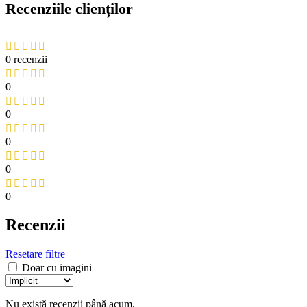
Recenziile clienților
0 recenzii
0
0
0
0
0
Recenzii
Resetare filtre
Doar cu imagini
Nu există recenzii până acum.