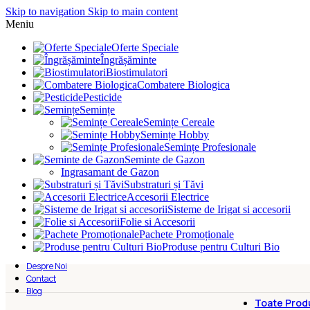
Skip to navigation
Skip to main content
Meniu
Oferte Speciale
Îngrășăminte
Biostimulatori
Combatere Biologica
Pesticide
Semințe
Semințe Cereale
Semințe Hobby
Semințe Profesionale
Seminte de Gazon
Ingrasamant de Gazon
Substraturi și Tăvi
Accesorii Electrice
Sisteme de Irigat si accesorii
Folie si Accesorii
Pachete Promoționale
Produse pentru Culturi Bio
Despre Noi
Contact
Blog
Toate Prod