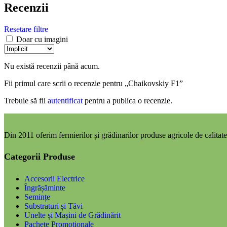
Recenzii
Resetare filtre
Doar cu imagini
Nu există recenzii până acum.
Fii primul care scrii o recenzie pentru „Chaikovskiy F1”
Trebuie să fii
autentificat
pentru a publica o recenzie.
Din 2011 oferim fermierilor și grădinarilor produse agricole de calitate,
Categorii Produse
Accesorii Electrice
Îngrășăminte
Semințe
Substraturi și Tăvi
Unelte și Mașini de Grădinărit
Pachete Promoționale