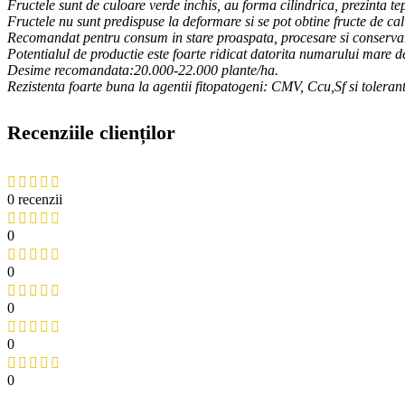
Fructele sunt de culoare verde inchis, au forma cilindrica, prezinta tepi
Fructele nu sunt predispuse la deformare si se pot obtine fructe de calit
Recomandat pentru consum in stare proaspata, procesare si conserva
Potentialul de productie este foarte ridicat datorita numarului mare de
Desime recomandata:20.000-22.000 plante/ha.
Rezistenta foarte buna la agentii fitopatogeni: CMV, Ccu,Sf si toler
Recenziile clienților
0 recenzii
0
0
0
0
0