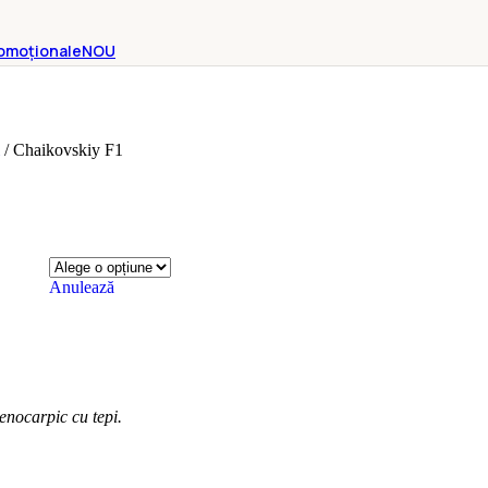
omoționale
NOU
i
/
Chaikovskiy F1
Anulează
enocarpic cu tepi.