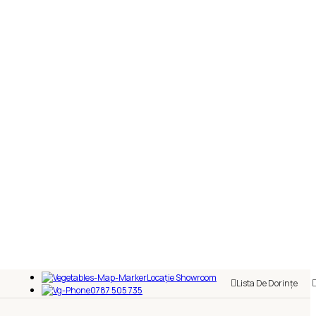
Locație Showroom
Lista De Dorințe
0787 505 735