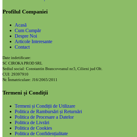
Profilul Companiei
Acasă
Cum Cumpăr
Despre Noi
Articole Interesante
Contact
Date indetificare:
SC CIROKA PROD SRL
Sediul social: Constantin Brancoveanul nr.5, Cilieni jud Olt.
CUI: 29397910
Nr. Înmatriculare: J16/2065/2011
Termeni și Condiții
Termeni și Condiții de Utilizare
Politica de Rambursări și Returnări
Politica de Procesare a Datelor
Politica de Livrări
Politica de Cookies
Politica de Confidențialitate