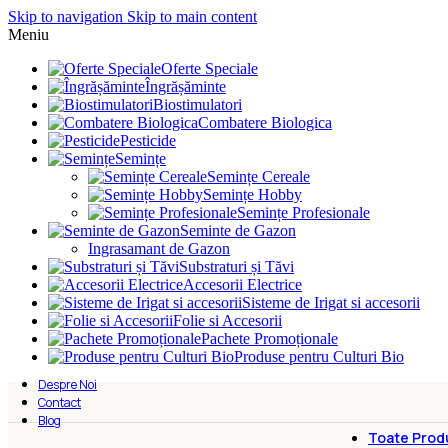
Skip to navigation
Skip to main content
Meniu
Oferte Speciale
Îngrășăminte
Biostimulatori
Combatere Biologica
Pesticide
Semințe
Semințe Cereale
Semințe Hobby
Semințe Profesionale
Seminte de Gazon
Ingrasamant de Gazon
Substraturi și Tăvi
Accesorii Electrice
Sisteme de Irigat si accesorii
Folie si Accesorii
Pachete Promoționale
Produse pentru Culturi Bio
Despre Noi
Contact
Blog
Toate Prod