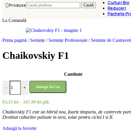
Culturi Bio
Produse
Caută
Reduceri
Pachete Pr
La Comandă
Prima pagină
/
Semințe
/
Semințe Profesionale
/
Seminte de Castravet
Chaikovskiy F1
Cantitate
Cantitate Chaikovskiy F1
Adaugă În Coș
-
+
Interval
63,15
lei
–
247,99
lei
plic
de
Chaikovskiy F1 este un hibrid nou, foarte timpuriu, de castrevete part
prețuri:
Destinat culturilor palisate in sera, solar pentru ciclul I si II.
63,15 lei
până
la
Adaugă la favorite