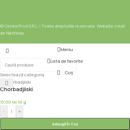
© Ciroka Prod S.R.L. | Toate drepturile rezervate. Website creat
de
Nextway
Meniu
Lista de favorite
Coș
Selectează categoria
Chorbadjiiski
15,00
lei
10 g
-
+
Adaugă În Coș