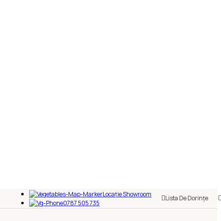
Locație Showroom
Lista De Dorințe
0787 505 735