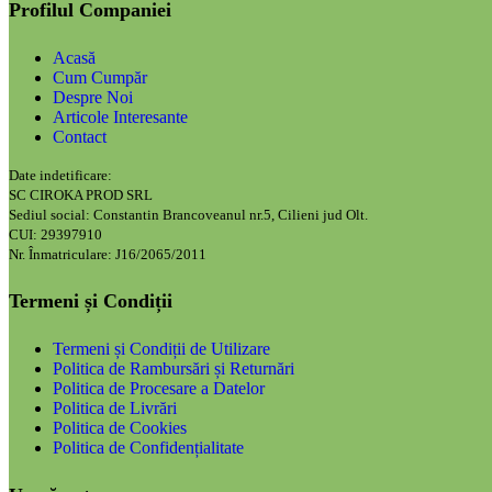
Profilul Companiei
Acasă
Cum Cumpăr
Despre Noi
Articole Interesante
Contact
Date indetificare:
SC CIROKA PROD SRL
Sediul social: Constantin Brancoveanul nr.5, Cilieni jud Olt.
CUI: 29397910
Nr. Înmatriculare: J16/2065/2011
Termeni și Condiții
Termeni și Condiții de Utilizare
Politica de Rambursări și Returnări
Politica de Procesare a Datelor
Politica de Livrări
Politica de Cookies
Politica de Confidențialitate