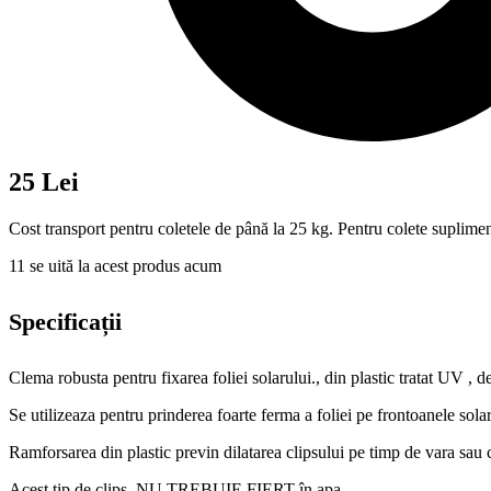
25 Lei
Cost transport pentru coletele de până la 25 kg. Pentru colete suplimen
11
se uită la acest produs acum
Specificații
Clema robusta pentru fixarea foliei solarului., din plastic tratat UV ,
Se utilizeaza pentru prinderea foarte ferma a foliei pe frontoanele solar
Ramforsarea din plastic previn dilatarea clipsului pe timp de vara sau c
Acest tip de clips NU TREBUIE FIERT în apa.