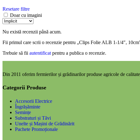
Resetare filtre
Doar cu imagini
Nu există recenzii până acum.
Fii primul care scrii o recenzie pentru „Clips Folie ALB 1-1/4″, 10cm
Trebuie să fii
autentificat
pentru a publica o recenzie.
Din 2011 oferim fermierilor și grădinarilor produse agricole de calitate,
Categorii Produse
Accesorii Electrice
Îngrășăminte
Semințe
Substraturi și Tăvi
Unelte și Mașini de Grădinărit
Pachete Promoționale