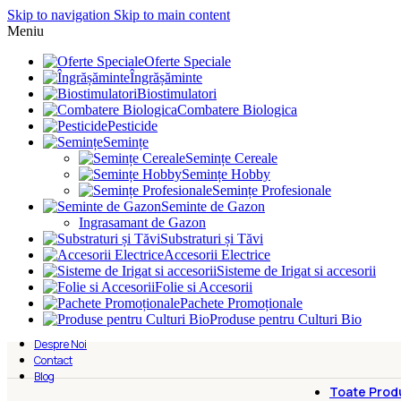
Skip to navigation
Skip to main content
Meniu
Oferte Speciale
Îngrășăminte
Biostimulatori
Combatere Biologica
Pesticide
Semințe
Semințe Cereale
Semințe Hobby
Semințe Profesionale
Seminte de Gazon
Ingrasamant de Gazon
Substraturi și Tăvi
Accesorii Electrice
Sisteme de Irigat si accesorii
Folie si Accesorii
Pachete Promoționale
Produse pentru Culturi Bio
Despre Noi
Contact
Blog
Toate Prod