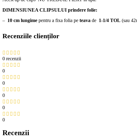
DIMENSIUNEA CLIPSULUI prindere folie:
–
10 cm lungime
pentru a fixa folia pe
teava
de
1-1/4 TOL
(sau 4
Recenziile clienților
0 recenzii
0
0
0
0
0
Recenzii