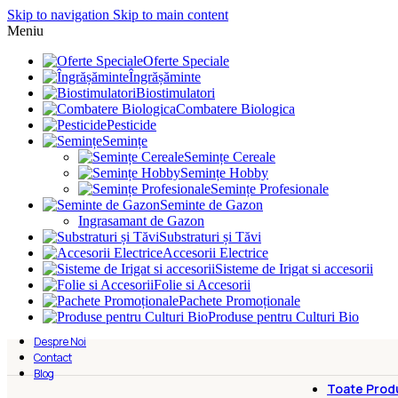
Skip to navigation
Skip to main content
Meniu
Oferte Speciale
Îngrășăminte
Biostimulatori
Combatere Biologica
Pesticide
Semințe
Semințe Cereale
Semințe Hobby
Semințe Profesionale
Seminte de Gazon
Ingrasamant de Gazon
Substraturi și Tăvi
Accesorii Electrice
Sisteme de Irigat si accesorii
Folie si Accesorii
Pachete Promoționale
Produse pentru Culturi Bio
Despre Noi
Contact
Blog
Toate Prod