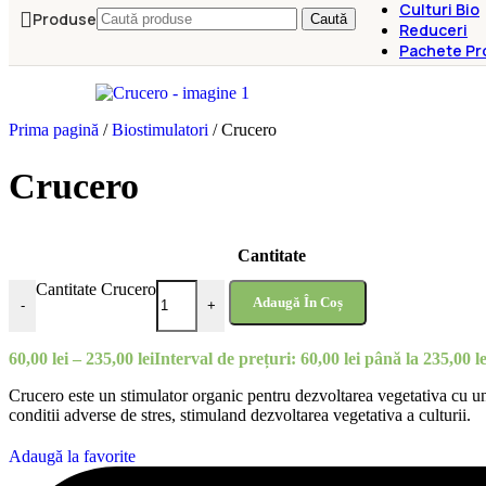
Culturi Bio
Produse
Caută
Reduceri
Pachete Pr
Prima pagină
/
Biostimulatori
/
Crucero
Crucero
Cantitate
Cantitate Crucero
Adaugă În Coș
-
+
60,00
lei
–
235,00
lei
Interval de prețuri: 60,00 lei până la 235,00 le
Crucero este un stimulator organic pentru dezvoltarea vegetativa cu un 
conditii adverse de stres, stimuland dezvoltarea vegetativa a culturii.
Adaugă la favorite