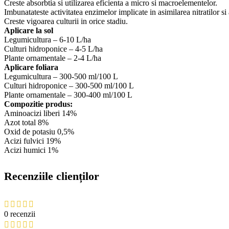
Creste absorbtia si utilizarea eficienta a micro si macroelementelor.
Imbunatateste activitatea enzimelor implicate in asimilarea nitratilor si a
Creste vigoarea culturii in orice stadiu.
Aplicare la sol
Legumicultura – 6-10 L/ha
Culturi hidroponice – 4-5 L/ha
Plante ornamentale – 2-4 L/ha
Aplicare foliara
Legumicultura – 300-500 ml/100 L
Culturi hidroponice – 300-500 ml/100 L
Plante ornamentale – 300-400 ml/100 L
Compozitie produs:
Aminoacizi liberi 14%
Azot total 8%
Oxid de potasiu 0,5%
Acizi fulvici 19%
Acizi humici 1%
Recenziile clienților
0 recenzii