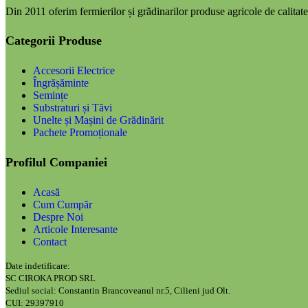
Din 2011 oferim fermierilor și grădinarilor produse agricole de calitate,
Categorii Produse
Accesorii Electrice
Îngrășăminte
Semințe
Substraturi și Tăvi
Unelte și Mașini de Grădinărit
Pachete Promoționale
Profilul Companiei
Acasă
Cum Cumpăr
Despre Noi
Articole Interesante
Contact
Date indetificare:
SC CIROKA PROD SRL
Sediul social: Constantin Brancoveanul nr.5, Cilieni jud Olt.
CUI: 29397910