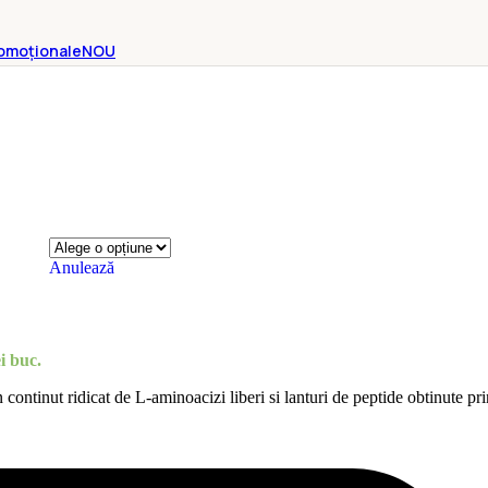
omoționale
NOU
Anulează
i
buc.
continut ridicat de L-aminoacizi liberi si lanturi de peptide obtinute pr