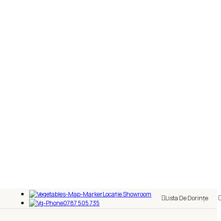
Locație Showroom
Lista De Dorințe
0787 505 735