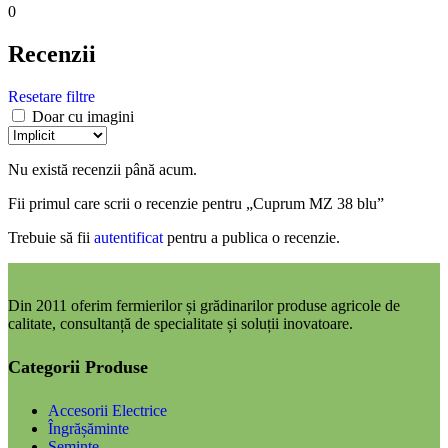
0
Recenzii
Resetare filtre
Doar cu imagini
Nu există recenzii până acum.
Fii primul care scrii o recenzie pentru „Cuprum MZ 38 blu”
Trebuie să fii
autentificat
pentru a publica o recenzie.
Din 2011 oferim fermierilor și grădinarilor produse agricole de
calitate, consultanță de specialitate și soluții inovatoare.
Categorii Produse
Accesorii Electrice
Îngrășăminte
Semințe