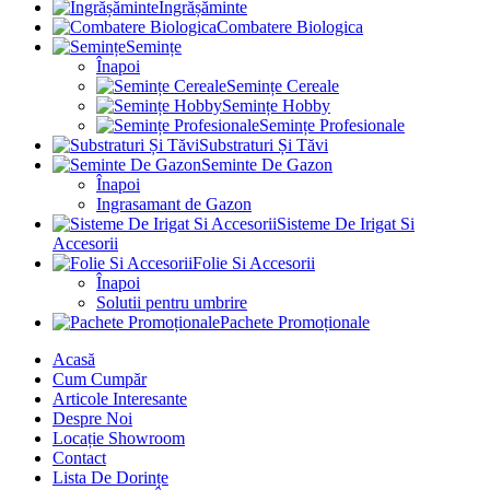
Îngrășăminte
Combatere Biologica
Semințe
Înapoi
Semințe Cereale
Semințe Hobby
Semințe Profesionale
Substraturi Și Tăvi
Seminte De Gazon
Înapoi
Ingrasamant de Gazon
Sisteme De Irigat Si
Accesorii
Folie Si Accesorii
Înapoi
Solutii pentru umbrire
Pachete Promoționale
Acasă
Cum Cumpăr
Articole Interesante
Despre Noi
Locație Showroom
Contact
Lista De Dorințe