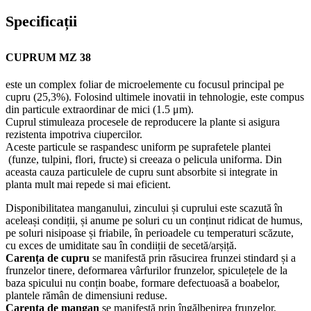
Specificații
CUPRUM MZ 38
este un complex foliar de microelemente cu focusul principal pe
cupru (25,3%). Folosind ultimele inovatii in tehnologie, este compus
din particule extraordinar de mici (1.5 μm).
Cuprul stimuleaza procesele de reproducere la plante si asigura
rezistenta impotriva ciupercilor.
Aceste particule se raspandesc uniform pe suprafetele plantei
(funze, tulpini, flori, fructe) si creeaza o pelicula uniforma. Din
aceasta cauza particulele de cupru sunt absorbite si integrate in
planta mult mai repede si mai eficient.
Disponibilitatea manganului, zincului și cuprului este scazută în
aceleași condiții, și anume pe soluri cu un conținut ridicat de humus,
pe soluri nisipoase și friabile, în perioadele cu temperaturi scăzute,
cu exces de umiditate sau în condiiții de secetă/arșiță.
Carența de cupru
se manifestă prin răsucirea frunzei stindard și a
frunzelor tinere, deformarea vârfurilor frunzelor, spiculețele de la
baza spicului nu conțin boabe, formare defectuoasă a boabelor,
plantele rămân de dimensiuni reduse.
Carența de mangan
se manifestă prin îngălbenirea frunzelor,