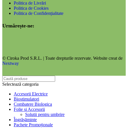
Politica de Livrări
Politica de Cookies
Politica de Confidențialitate
Urmărește-ne:
© Ciroka Prod S.R.L. | Toate drepturile rezervate. Website creat de
Nextway
Selectează categoria
Accesorii Electrice
Biostimulatori
Combatere Biologica
Folie si Accesorii
Solutii pentru umbrire
Îngrășăminte
Pachete Promoționale