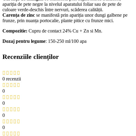
apariția de pete negre la nivelul aparatului foliar sau de pete de
culoare verde-deschis între nervuri, scăderea calității.
Carența de zinc
se manifestă prin apariția unor dungi galbene pe
frunze, prin nuanța portocalie, plante pitice cu frunze mici.
Compozitie:
Cupru de contact 24% Cu + Zn si Mn.
Dozaj pentru legume
: 150-250 ml/100 apa
Recenziile clienților
0 recenzii
0
0
0
0