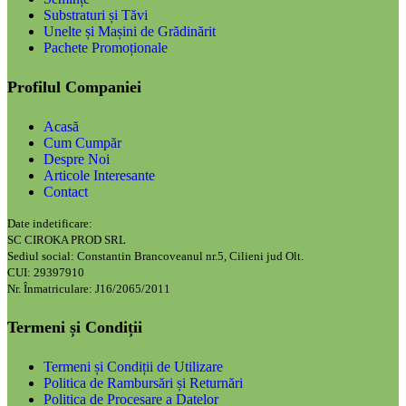
Substraturi și Tăvi
Unelte și Mașini de Grădinărit
Pachete Promoționale
Profilul Companiei
Acasă
Cum Cumpăr
Despre Noi
Articole Interesante
Contact
Date indetificare:
SC CIROKA PROD SRL
Sediul social: Constantin Brancoveanul nr.5, Cilieni jud Olt.
CUI: 29397910
Nr. Înmatriculare: J16/2065/2011
Termeni și Condiții
Termeni și Condiții de Utilizare
Politica de Rambursări și Returnări
Politica de Procesare a Datelor