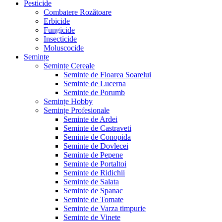
Pesticide
Combatere Rozătoare
Erbicide
Fungicide
Insecticide
Moluscocide
Semințe
Semințe Cereale
Seminte de Floarea Soarelui
Seminte de Lucerna
Seminte de Porumb
Semințe Hobby
Semințe Profesionale
Seminte de Ardei
Seminte de Castraveti
Seminte de Conopida
Seminte de Dovlecei
Seminte de Pepene
Seminte de Portaltoi
Seminte de Ridichii
Seminte de Salata
Seminte de Spanac
Seminte de Tomate
Seminte de Varza timpurie
Seminte de Vinete