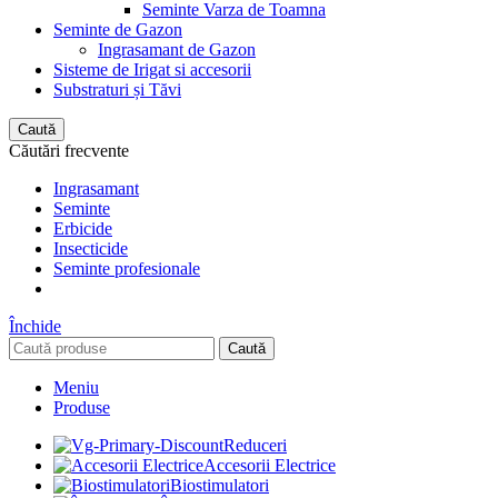
Seminte Varza de Toamna
Seminte de Gazon
Ingrasamant de Gazon
Sisteme de Irigat si accesorii
Substraturi și Tăvi
Caută
Căutări frecvente
Ingrasamant
Seminte
Erbicide
Insecticide
Seminte profesionale
Închide
Caută
Meniu
Produse
Reduceri
Accesorii Electrice
Biostimulatori