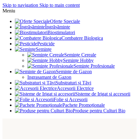
Skip to navigation
Skip to main content
Meniu
Oferte Speciale
Îngrășăminte
Biostimulatori
Combatere Biologica
Pesticide
Semințe
Semințe Cereale
Semințe Hobby
Semințe Profesionale
Seminte de Gazon
Ingrasamant de Gazon
Substraturi și Tăvi
Accesorii Electrice
Sisteme de Irigat si accesorii
Folie si Accesorii
Pachete Promoționale
Produse pentru Culturi Bio