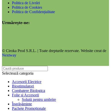
Politica de Livrări
Politica de Cookies
Politica de Confidențialitate
Urmărește-ne:
© Ciroka Prod S.R.L. | Toate drepturile rezervate. Website creat de
Nextway
Selectează categoria
Accesorii Electrice
Biostimulatori
Combatere Biologica
Folie si Accesorii
Solutii pentru umbrire
Îngrășăminte
Pachete Promoționale