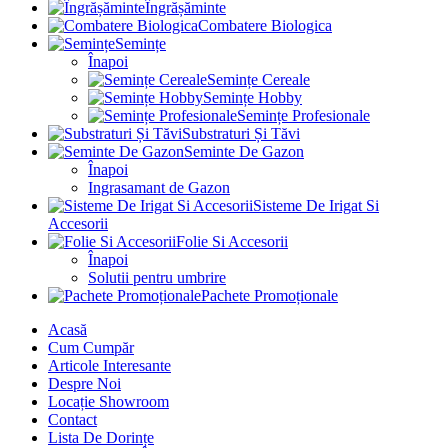
Îngrășăminte
Combatere Biologica
Semințe
Înapoi
Semințe Cereale
Semințe Hobby
Semințe Profesionale
Substraturi Și Tăvi
Seminte De Gazon
Înapoi
Ingrasamant de Gazon
Sisteme De Irigat Si
Accesorii
Folie Si Accesorii
Înapoi
Solutii pentru umbrire
Pachete Promoționale
Acasă
Cum Cumpăr
Articole Interesante
Despre Noi
Locație Showroom
Contact
Lista De Dorințe