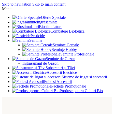
Skip to navigation
Skip to main content
Meniu
Oferte Speciale
Îngrășăminte
Biostimulatori
Combatere Biologica
Pesticide
Semințe
Semințe Cereale
Semințe Hobby
Semințe Profesionale
Seminte de Gazon
Ingrasamant de Gazon
Substraturi și Tăvi
Accesorii Electrice
Sisteme de Irigat si accesorii
Folie si Accesorii
Pachete Promoționale
Produse pentru Culturi Bio