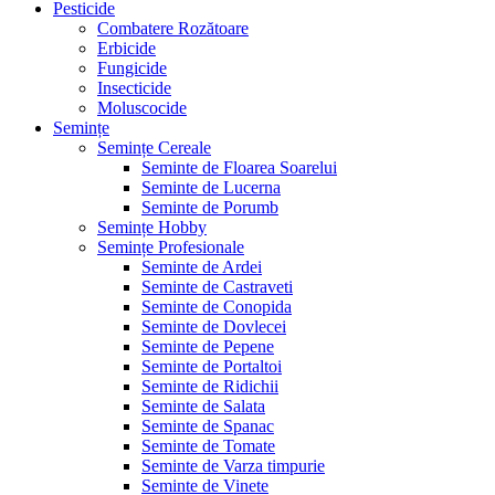
Pesticide
Combatere Rozătoare
Erbicide
Fungicide
Insecticide
Moluscocide
Semințe
Semințe Cereale
Seminte de Floarea Soarelui
Seminte de Lucerna
Seminte de Porumb
Semințe Hobby
Semințe Profesionale
Seminte de Ardei
Seminte de Castraveti
Seminte de Conopida
Seminte de Dovlecei
Seminte de Pepene
Seminte de Portaltoi
Seminte de Ridichii
Seminte de Salata
Seminte de Spanac
Seminte de Tomate
Seminte de Varza timpurie
Seminte de Vinete