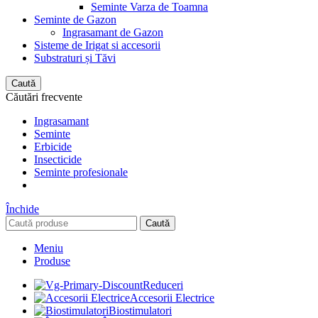
Seminte Varza de Toamna
Seminte de Gazon
Ingrasamant de Gazon
Sisteme de Irigat si accesorii
Substraturi și Tăvi
Caută
Căutări frecvente
Ingrasamant
Seminte
Erbicide
Insecticide
Seminte profesionale
Închide
Caută
Meniu
Produse
Reduceri
Accesorii Electrice
Biostimulatori