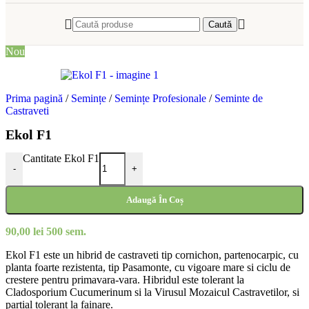
Caută
Nou
Prima pagină
/
Semințe
/
Semințe Profesionale
/
Seminte de
Castraveti
Ekol F1
Cantitate Ekol F1
-
+
Adaugă În Coș
90,00
lei
500 sem.
Ekol F1 este un hibrid de castraveti tip cornichon, partenocarpic, cu
planta foarte rezistenta, tip Pasamonte, cu vigoare mare si ciclu de
crestere pentru primavara-vara. Hibridul este tolerant la
Cladosporium Cucumerinum si la Virusul Mozaicul Castravetilor, si
partial tolerant la fainare.