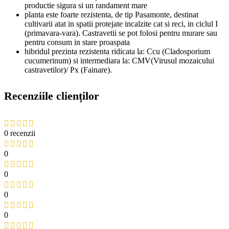
productie sigura si un randament mare
planta este foarte rezistenta, de tip Pasamonte, destinat
cultivarii atat in spatii protejate incalzite cat si reci, in ciclul I
(primavara-vara). Castravetii se pot folosi pentru murare sau
pentru consum in stare proaspata
hibridul prezinta rezistenta ridicata la: Ccu (Cladosporium
cucumerinum) si intermediara la: CMV(Virusul mozaicului
castravetilor)/ Px (Fainare).
Recenziile clienților
0 recenzii
0
0
0
0