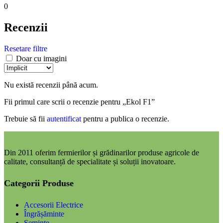
0
Recenzii
Resetare filtre
Doar cu imagini
Nu există recenzii până acum.
Fii primul care scrii o recenzie pentru „Ekol F1”
Trebuie să fii
autentificat
pentru a publica o recenzie.
Din 2011 oferim fermierilor și grădinarilor produse agricole de
calitate, consultanță de specialitate și soluții inovatoare.
Categorii Produse
Accesorii Electrice
Îngrășăminte
Semințe