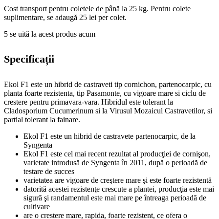
Cost transport pentru coletele de până la 25 kg. Pentru colete
suplimentare, se adaugă 25 lei per colet.
5
se uită la acest produs acum
Specificații
Ekol F1 este un hibrid de castraveti tip cornichon, partenocarpic, cu
planta foarte rezistenta, tip Pasamonte, cu vigoare mare si ciclu de
crestere pentru primavara-vara. Hibridul este tolerant la
Cladosporium Cucumerinum si la Virusul Mozaicul Castravetilor, si
partial tolerant la fainare.
Ekol F1 este un hibrid de castravete partenocarpic, de la
Syngenta
Ekol F1 este cel mai recent rezultat al producţiei de cornişon,
varietate introdusă de Syngenta în 2011, după o perioadă de
testare de succes
varietatea are vigoare de creştere mare şi este foarte rezistentă
datorită acestei rezistenţe crescute a plantei, producţia este mai
sigură şi randamentul este mai mare pe întreaga perioadă de
cultivare
are o crestere mare, rapida, foarte rezistent, ce ofera o