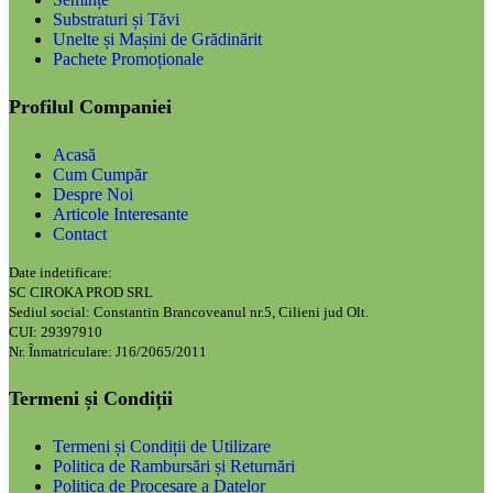
Substraturi și Tăvi
Unelte și Mașini de Grădinărit
Pachete Promoționale
Profilul Companiei
Acasă
Cum Cumpăr
Despre Noi
Articole Interesante
Contact
Date indetificare:
SC CIROKA PROD SRL
Sediul social: Constantin Brancoveanul nr.5, Cilieni jud Olt.
CUI: 29397910
Nr. Înmatriculare: J16/2065/2011
Termeni și Condiții
Termeni și Condiții de Utilizare
Politica de Rambursări și Returnări
Politica de Procesare a Datelor