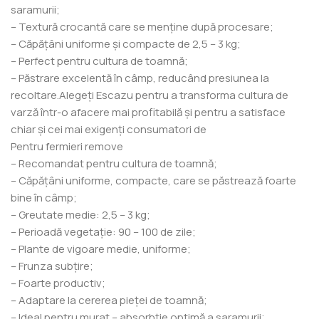
saramurii;
– Textură crocantă care se menține după procesare;
– Căpățâni uniforme și compacte de 2,5 – 3 kg;
– Perfect pentru cultura de toamnă;
– Păstrare excelentă în câmp, reducând presiunea la
recoltare.Alegeți Escazu pentru a transforma cultura de
varză într-o afacere mai profitabilă și pentru a satisface
chiar și cei mai exigenți consumatori de
Pentru fermieri remove
– Recomandat pentru cultura de toamnă;
– Căpățâni uniforme, compacte, care se păstrează foarte
bine în câmp;
– Greutate medie: 2,5 – 3 kg;
– Perioadă vegetație: 90 – 100 de zile;
– Plante de vigoare medie, uniforme;
– Frunza subțire;
– Foarte productiv;
– Adaptare la cererea pieței de toamnă;
– Ideal pentru murat – absorbție optimă a saramurii;