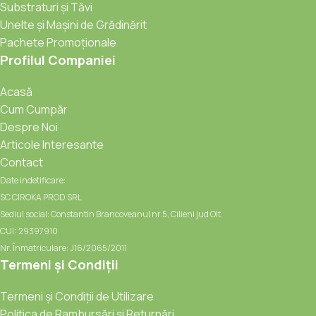
Substraturi și Tăvi
Unelte și Mașini de Grădinărit
Pachete Promoționale
Profilul Companiei
Acasă
Cum Cumpăr
Despre Noi
Articole Interesante
Contact
Date indetificare:
SC CIROKA PROD SRL
Sediul social: Constantin Brancoveanul nr.5, Cilieni jud Olt.
CUI: 29397910
Nr. Înmatriculare: J16/2065/2011
Termeni și Condiții
Termeni și Condiții de Utilizare
Politica de Rambursări și Returnări