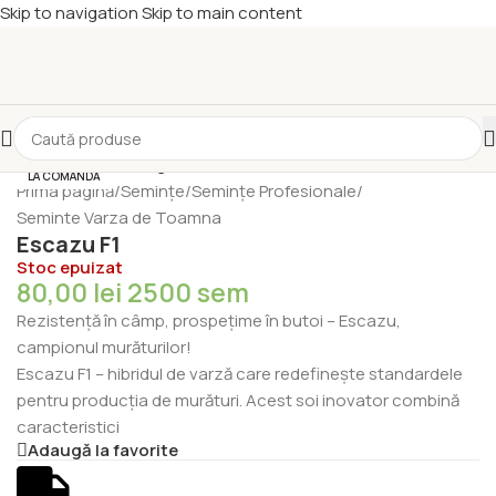
Skip to navigation
Skip to main content
LA COMANDĂ
Prima pagină
/
Semințe
/
Semințe Profesionale
/
Seminte Varza de Toamna
Escazu F1
Stoc epuizat
80,00
lei
2500 sem
Rezistență în câmp, prospețime în butoi – Escazu,
campionul murăturilor!
Escazu F1 – hibridul de varză care redefinește standardele
pentru producția de murături. Acest soi inovator combină
caracteristici
Adaugă la favorite