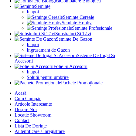
Combatere Biologica
Semințe
Înapoi
Semințe Cereale
Semințe Hobby
Semințe Profesionale
Substraturi Și Tăvi
Seminte De Gazon
Înapoi
Ingrasamant de Gazon
Sisteme De Irigat Si
Accesorii
Folie Si Accesorii
Înapoi
Solutii pentru umbrire
Pachete Promoționale
Acasă
Cum Cumpăr
Articole Interesante
Despre Noi
Locație Showroom
Contact
Lista De Dorințe
Autentificare / Înregistrare