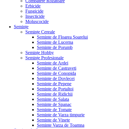
Combatere Rozătoare
Erbicide
Fungicide
Insecticide
Moluscocide
Semințe
Semințe Cereale
Seminte de Floarea Soarelui
Seminte de Lucerna
Seminte de Porumb
Semințe Hobby
Semințe Profesionale
Seminte de Ardei
Seminte de Castraveti
Seminte de Conopida
Seminte de Dovlecei
Seminte de Pepene
Seminte de Portaltoi
Seminte de Ridichii
Seminte de Salata
Seminte de Spanac
Seminte de Tomate
Seminte de Varza timpurie
Seminte de Vinete
Seminte Varza de Toamna