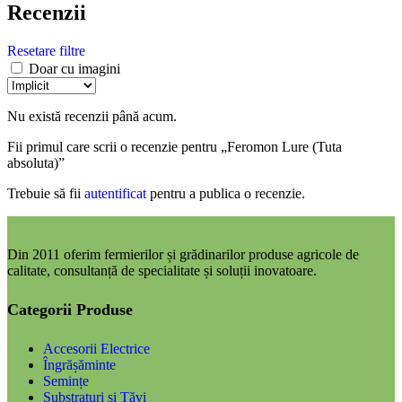
Recenzii
Resetare filtre
Doar cu imagini
Nu există recenzii până acum.
Fii primul care scrii o recenzie pentru „Feromon Lure (Tuta
absoluta)”
Trebuie să fii
autentificat
pentru a publica o recenzie.
Din 2011 oferim fermierilor și grădinarilor produse agricole de
calitate, consultanță de specialitate și soluții inovatoare.
Categorii Produse
Accesorii Electrice
Îngrășăminte
Semințe
Substraturi și Tăvi