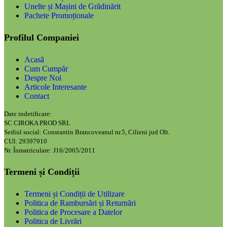
Unelte și Mașini de Grădinărit
Pachete Promoționale
Profilul Companiei
Acasă
Cum Cumpăr
Despre Noi
Articole Interesante
Contact
Date indetificare:
SC CIROKA PROD SRL
Sediul social: Constantin Brancoveanul nr.5, Cilieni jud Olt.
CUI: 29397910
Nr. Înmatriculare: J16/2065/2011
Termeni și Condiții
Termeni și Condiții de Utilizare
Politica de Rambursări și Returnări
Politica de Procesare a Datelor
Politica de Livrări