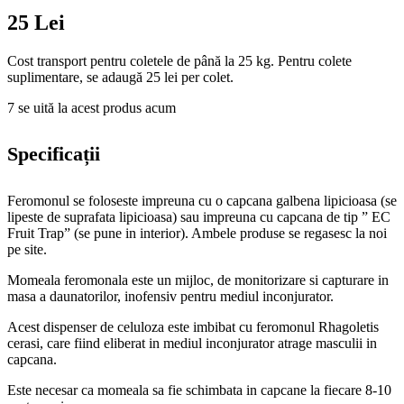
25 Lei
Cost transport pentru coletele de până la 25 kg. Pentru colete
suplimentare, se adaugă 25 lei per colet.
7
se uită la acest produs acum
Specificații
Feromonul se foloseste impreuna cu o capcana galbena lipicioasa (se
lipeste de suprafata lipicioasa) sau impreuna cu capcana de tip ” EC
Fruit Trap” (se pune in interior). Ambele produse se regasesc la noi
pe site.
Momeala feromonala este un mijloc, de monitorizare si capturare in
masa a daunatorilor, inofensiv pentru mediul inconjurator.
Acest dispenser de celuloza este imbibat cu feromonul Rhagoletis
cerasi, care fiind eliberat in mediul inconjurator atrage masculii in
capcana.
Este necesar ca momeala sa fie schimbata in capcane la fiecare 8-10