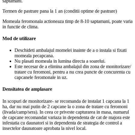
saptamani.
Termen de pastrare pana la 1 an (conditii optime de pastrare)
Momeala feromonala actioneaza timp de 8-10 saptamani, poate varia
in functie de clima.
Mod de utilizare
Deschideti ambalajul momelei inainte de a o instala si fixati
momeala pecapcana.
Nu plasati momeala in lumina directa a soarelui.
Este necesar de a elimina ambalajul din zona de monitorizare/
tratare cu feromoni, pentru a nu crea puncte de concurenta cu
capcanele feromonale in uz.
Densitatea de amplasare
In scopuri de monitorizare- se recomanda de instalat 1 capcana la 1
ha, dar nu mai putin de 2 capcane la o zona de tratare cu feromoni
(livada/camp/sera). In ceea ce priveste capturarea in masa, numarul
de capcane recomandat variaza in dependenta de cat de majora este
infestatia cu daunatori si in dependenta de strategia de control a
insectelor daunatoare aprobata la nivel local.