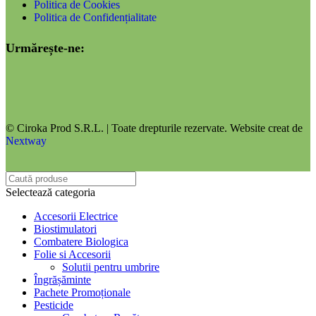
Politica de Cookies
Politica de Confidențialitate
Urmărește-ne:
© Ciroka Prod S.R.L. | Toate drepturile rezervate. Website creat de
Nextway
Selectează categoria
Accesorii Electrice
Biostimulatori
Combatere Biologica
Folie si Accesorii
Solutii pentru umbrire
Îngrășăminte
Pachete Promoționale
Pesticide