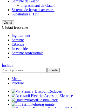
Seminte de Gazon
Ingrasamant de Gazon
Sisteme de Irigat si accesorii
Substraturi și Tăvi
Caută
Căutări frecvente
Ingrasamant
Seminte
Erbicide
Insecticide
Seminte profesionale
Închide
Caută
Meniu
Produse
Reduceri
Accesorii Electrice
Biostimulatori
Îngrășăminte