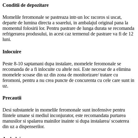
Conditii de depozitare
Momelile feromonale se pastreaza intr-un loc racoros si uscat,
departe de lumina directa a soarelui, in ambalajul original pana la
momentul folosirii lor. Pentru pastrare de lunga durata se recomanda
refrigerarea produsului, in acest caz termenul de pastrare va fi de 12
luni.
Inlocuire
Peste 8-10 saptamani dupa instalare, momelele feromonale se
recomanda de a fi inlocuite cu altele noi. Este necesar de a elimina
momelele scoase din uz din zona de monitorizare/ tratare cu
feromoni, pentru a nu crea puncte de concurenta cu cele care sunt in
uz.
Precautii
Desi substantele in momelile feromonale sunt inofensive pentru
fiintele umane si mediul inconjurator, este recomandata purtarea
manusilor si spalarea mainilor inainte si dupa instalarea/ scoaterea
din uz a dispenserilor.