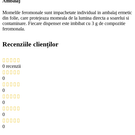
Ambalaj
Momelile feromonale sunt impachetate individual in ambalaj ermetic
din folie, care protejeaza momeala de la lumina directa a soarelui si
contaminare. Fiecare dispenser este imbibat cu 3 g de compozitie
feromonala.
Recenziile clienților
0 recenzii
0
0
0
0
0